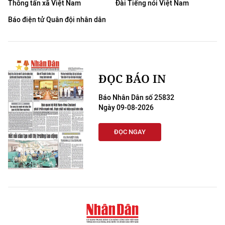
Thông tấn xã Việt Nam
Đài Tiếng nói Việt Nam
THỂ THAO
Báo điện tử Quân đội nhân dân
GIÁO DỤC
Y TẾ
ĐỌC BÁO IN
KHOA HỌC - CÔNG NGHỆ
Báo Nhân Dân số 25832
MÔI TRƯỜNG
Ngày 09-08-2026
BẠN ĐỌC
ĐỌC NGAY
KIỂM CHỨNG THÔNG TIN
TRI THỨC CHUYÊN SÂU
54 DÂN TỘC VIỆT NAM