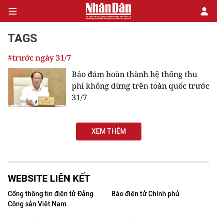
TAGS
#trước ngày 31/7
CHÍNH TRỊ
Bảo đảm hoàn thành hệ thống thu
phí không dừng trên toàn quốc trước
KINH TẾ
31/7
VĂN HÓA
XEM THÊM
XÃ HỘI
PHÁP LUẬT
WEBSITE LIÊN KẾT
DU LỊCH
Cổng thông tin điện tử Đảng
Báo điện tử Chính phủ
Cộng sản Việt Nam
THẾ GIỚI