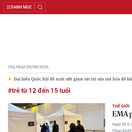
DANH MỤC
Chủ Nhật 09/08/2026
”
Đại biểu Quốc hội đề xuất siết giám sát tài sản mã hóa để ki
#trẻ từ 12 đến 15 tuổi
THẾ GIỚI
EMA ph
Ngày 28-5,
Pfizer-BioN