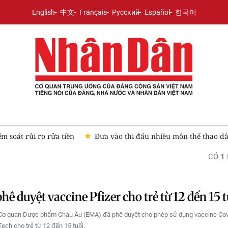
English
中文
Français
Русский
Español
한국어
ểm soát rủi ro rửa tiền
Đưa vào thi đấu nhiều môn thể thao dâ
CÓ
1
ê duyệt vaccine Pfizer cho trẻ từ 12 đến 15 t
 Cơ quan Dược phẩm Châu Âu (EMA) đã phê duyệt cho phép sử dụng vaccine Cov
Tech cho trẻ từ 12 đến 15 tuổi.