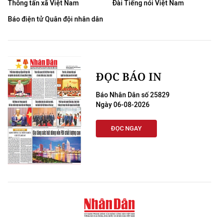
Thông tấn xã Việt Nam
Đài Tiếng nói Việt Nam
THỂ THAO
Báo điện tử Quân đội nhân dân
GIÁO DỤC
Y TẾ
ĐỌC BÁO IN
KHOA HỌC - CÔNG NGHỆ
Báo Nhân Dân số 25829
MÔI TRƯỜNG
Ngày 06-08-2026
BẠN ĐỌC
ĐỌC NGAY
KIỂM CHỨNG THÔNG TIN
TRI THỨC CHUYÊN SÂU
54 DÂN TỘC VIỆT NAM