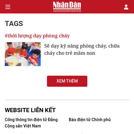
TAGS
#thời lượng dạy phòng cháy
CHÍNH TRỊ
Sẽ dạy kỹ năng phòng cháy, chữa
cháy cho trẻ mầm non
KINH TẾ
VĂN HÓA
XEM THÊM
XÃ HỘI
PHÁP LUẬT
WEBSITE LIÊN KẾT
DU LỊCH
Cổng thông tin điện tử Đảng
Báo điện tử Chính phủ
Cộng sản Việt Nam
THẾ GIỚI