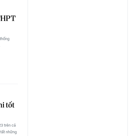
 THPT
 thống
.
i tốt
3 trên cả
 tất những