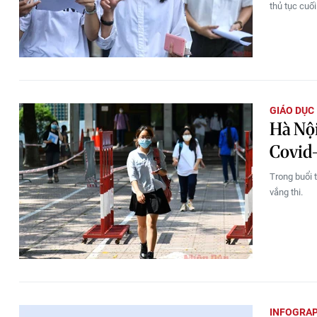
thủ tục cuố
GIÁO DỤC
Hà Nội
Covid
Trong buổi 
vắng thi.
INFOGRAP