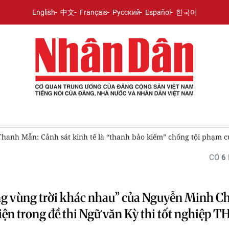
English
中文
Français
Русский
Español
한국어
n Thanh Mẫn: Cảnh sát kinh tế là “thanh bảo kiếm” chống tội phạm
CÓ
6
g vùng trời khác nhau” của Nguyễn Minh C
iện trong đề thi Ngữ văn Kỳ thi tốt nghiệp 