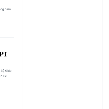
hông năm
HPT
, Bộ Giáo
ên Hệ