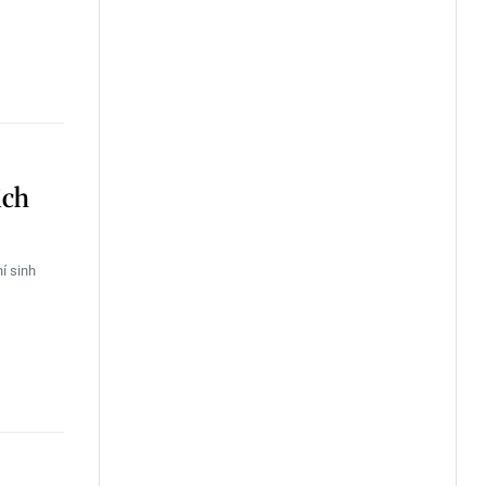
ịch
í sinh