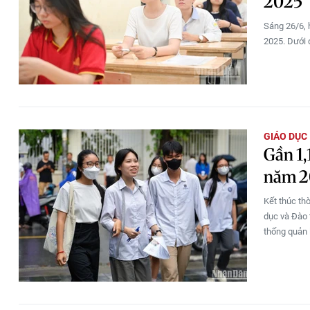
2025
Sáng 26/6, 
2025. Dưới 
GIÁO DỤC
Gần 1,
năm 2
Kết thúc th
dục và Đào 
thống quản l