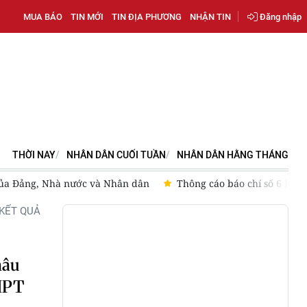
MUA BÁO
TIN MỚI
TIN ĐỊA PHƯƠNG
NHẬN TIN
Đăng nhập
THỜI NAY
NHÂN DÂN CUỐI TUẦN
NHÂN DÂN HẰNG THÁNG
 của Đảng, Nhà nước và Nhân dân
Thông cáo báo chí số 6 Kỳ h
KẾT QUẢ
hâu
THPT