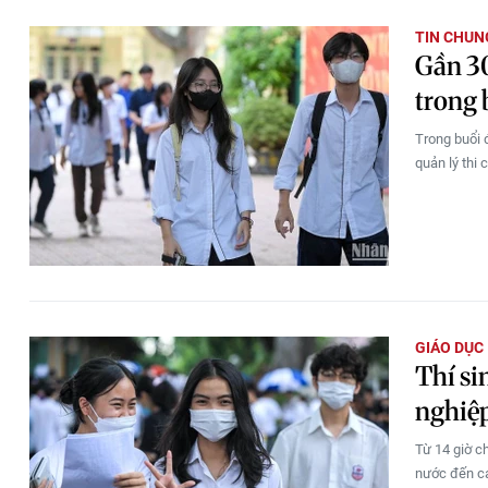
TIN CHUN
Gần 30
trong 
Trong buổi 
quản lý thi
GIÁO DỤC
Thí si
nghiệp
Từ 14 giờ c
nước đến cá