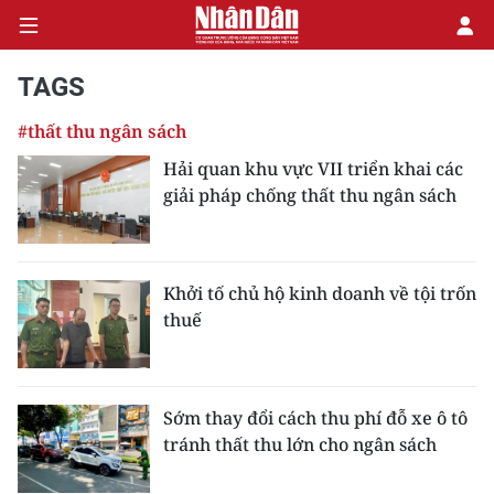
TAGS
#thất thu ngân sách
CHÍNH TRỊ
Hải quan khu vực VII triển khai các
giải pháp chống thất thu ngân sách
KINH TẾ
VĂN HÓA
Khởi tố chủ hộ kinh doanh về tội trốn
XÃ HỘI
thuế
PHÁP LUẬT
DU LỊCH
Sớm thay đổi cách thu phí đỗ xe ô tô
tránh thất thu lớn cho ngân sách
THẾ GIỚI