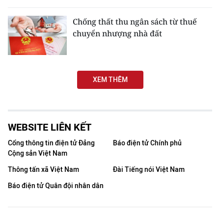
THỂ THAO
Chống thất thu ngân sách từ thuế
chuyển nhượng nhà đất
GIÁO DỤC
Y TẾ
XEM THÊM
KHOA HỌC - CÔNG NGHỆ
MÔI TRƯỜNG
WEBSITE LIÊN KẾT
BẠN ĐỌC
Cổng thông tin điện tử Đảng
Báo điện tử Chính phủ
KIỂM CHỨNG THÔNG TIN
Cộng sản Việt Nam
Thông tấn xã Việt Nam
Đài Tiếng nói Việt Nam
TRI THỨC CHUYÊN SÂU
Báo điện tử Quân đội nhân dân
54 DÂN TỘC VIỆT NAM