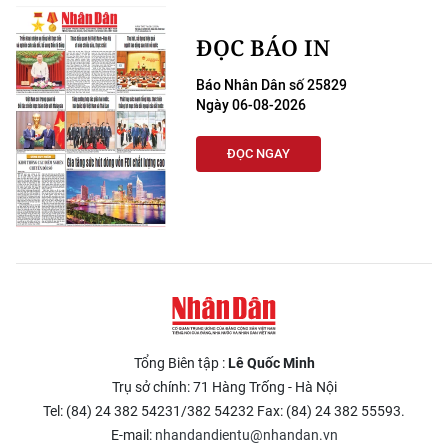
CHƯƠNG TRÌNH OCOP - MỖI XÃ
MỘT SẢN PHẨM
ĐỌC BÁO IN
Báo Nhân Dân số 25829
RADIO
Ngày 06-08-2026
MEDIA CENTER
ĐỌC NGAY
E-Magazine
Video
Media Chính trị
Media Kinh tế
Tổng Biên tập :
Lê Quốc Minh
Media Văn hóa
Trụ sở chính: 71 Hàng Trống - Hà Nội
Media Xã hội
Tel: (84) 24 382 54231/382 54232 Fax: (84) 24 382 55593.
E-mail:
nhandandientu@nhandan.vn