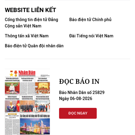
THỂ THAO
WEBSITE LIÊN KẾT
Cổng thông tin điện tử Đảng
Báo điện tử Chính phủ
GIÁO DỤC
Cộng sản Việt Nam
Y TẾ
Thông tấn xã Việt Nam
Đài Tiếng nói Việt Nam
Báo điện tử Quân đội nhân dân
KHOA HỌC - CÔNG NGHỆ
MÔI TRƯỜNG
BẠN ĐỌC
ĐỌC BÁO IN
Báo Nhân Dân số 25829
KIỂM CHỨNG THÔNG TIN
Ngày 06-08-2026
TRI THỨC CHUYÊN SÂU
ĐỌC NGAY
54 DÂN TỘC VIỆT NAM