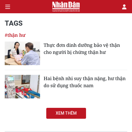
TAGS
#thận hư
CHÍNH TRỊ
Thực đơn dinh dưỡng bảo vệ thận
cho người bị chứng thận hư
KINH TẾ
VĂN HÓA
Hai bệnh nhi suy thận nặng, hư thận
XÃ HỘI
do sử dụng thuốc nam
PHÁP LUẬT
DU LỊCH
XEM THÊM
THẾ GIỚI