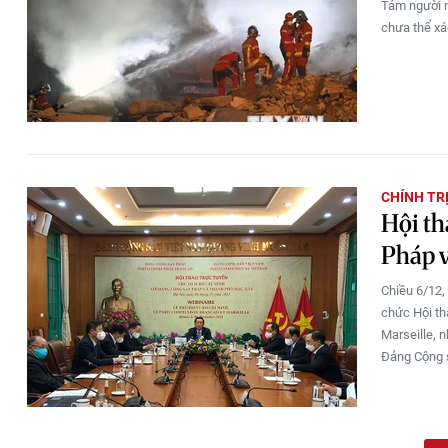
Tám người n
chưa thể xá
CHÍNH TR
Hội th
Pháp v
Chiều 6/12,
chức Hội th
Marseille, 
Đảng Cộng 