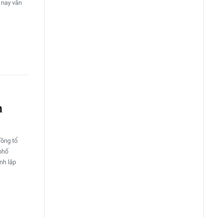
i nay vẫn
n
đồng tổ
phố
nh lập