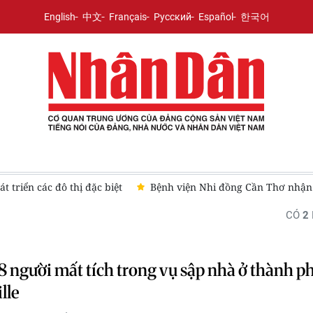
English
中文
Français
Русский
Español
한국어
 triển các đô thị đặc biệt
Bệnh viện Nhi đồng Cần Thơ nhận 
CÓ
2
8 người mất tích trong vụ sập nhà ở thành p
lle