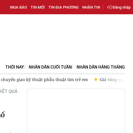
MUA BÁO
TIN MỚI
TIN ĐỊA PHƯƠNG
NHẬN TIN
Đăng nhập
THỜI NAY
NHÂN DÂN CUỐI TUẦN
NHÂN DÂN HẰNG THÁNG
chuyển giao kỹ thuật phẫu thuật tim trẻ em
Giá vàng ngày 7/
KẾT QUẢ
hố