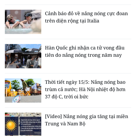
THỂ THAO
Cảnh báo đỏ về nắng nóng cực đoan
trên diện rộng tại Italia
GIÁO DỤC
Y TẾ
Hàn Quốc ghi nhận ca tử vong đầu
KHOA HỌC - CÔNG NGHỆ
tiên do nắng nóng trong năm nay
MÔI TRƯỜNG
BẠN ĐỌC
Thời tiết ngày 15/5: Nắng nóng bao
trùm cả nước; Hà Nội nhiệt độ hơn
KIỂM CHỨNG THÔNG TIN
37 độ C, trời oi bức
TRI THỨC CHUYÊN SÂU
[Video] Nắng nóng gia tăng tại miền
Trung và Nam Bộ
54 DÂN TỘC VIỆT NAM