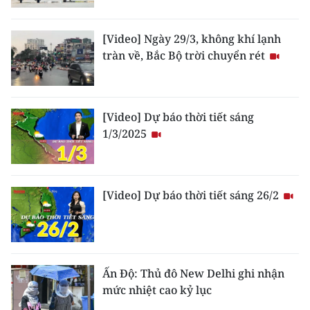
TIN MỚI
[Video] Ngày 29/3, không khí lạnh
TIN ĐỊA PHƯƠNG
tràn về, Bắc Bộ trời chuyển rét
Trung du và miền núi phía Bắc
Đồng bằng sông Hồng
[Video] Dự báo thời tiết sáng
1/3/2025
Bắc Trung Bộ
Duyên hải Nam Trung Bộ và Tây
Nguyên
[Video] Dự báo thời tiết sáng 26/2
Đông Nam Bộ
Đồng bằng sông Cửu Long
Ấn Độ: Thủ đô New Delhi ghi nhận
Chuyên trang Hà Nội
mức nhiệt cao kỷ lục
Chuyên trang TP. Hồ Chí Minh