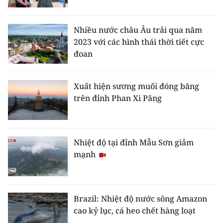
CHUYÊN ĐỀ
Nhiều nước châu Âu trải qua năm
2023 với các hình thái thời tiết cực
CÁC CHUYÊN TRANG
đoan
VỀ BÁO NHÂN DÂN
Xuất hiện sương muối đóng băng
trên đỉnh Phan Xi Păng
THỜI NAY
NHÂN DÂN CUỐI TUẦN
Nhiệt độ tại đỉnh Mẫu Sơn giảm
NHÂN DÂN HẰNG THÁNG
mạnh
MUA BÁO
ĐỌC BÁO IN
Brazil: Nhiệt độ nước sông Amazon
cao kỷ lục, cá heo chết hàng loạt