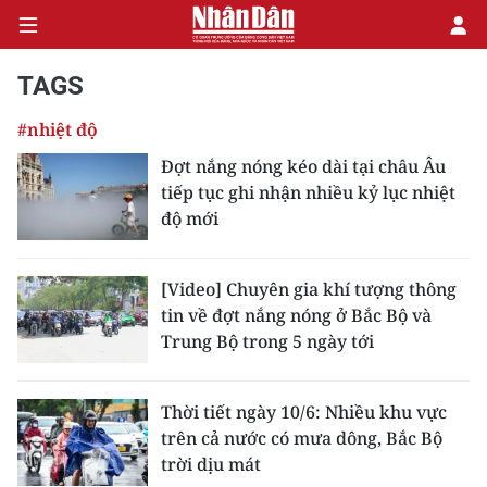
TAGS
#nhiệt độ
CHÍNH TRỊ
Đợt nắng nóng kéo dài tại châu Âu
tiếp tục ghi nhận nhiều kỷ lục nhiệt
KINH TẾ
độ mới
VĂN HÓA
[Video] Chuyên gia khí tượng thông
XÃ HỘI
tin về đợt nắng nóng ở Bắc Bộ và
Trung Bộ trong 5 ngày tới
PHÁP LUẬT
DU LỊCH
Thời tiết ngày 10/6: Nhiều khu vực
trên cả nước có mưa dông, Bắc Bộ
THẾ GIỚI
trời dịu mát