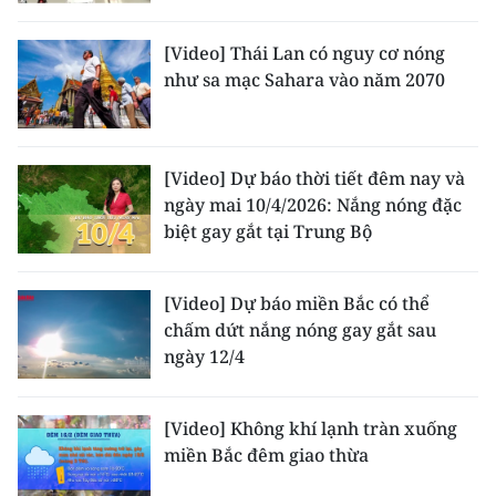
CHƯƠNG TRÌNH OCOP - MỖI XÃ
MỘT SẢN PHẨM
[Video] Thái Lan có nguy cơ nóng
như sa mạc Sahara vào năm 2070
RADIO
MEDIA CENTER
[Video] Dự báo thời tiết đêm nay và
ngày mai 10/4/2026: Nắng nóng đặc
E-Magazine
biệt gay gắt tại Trung Bộ
Video
[Video] Dự báo miền Bắc có thể
Media Chính trị
chấm dứt nắng nóng gay gắt sau
ngày 12/4
Media Kinh tế
Media Văn hóa
[Video] Không khí lạnh tràn xuống
miền Bắc đêm giao thừa
Media Xã hội