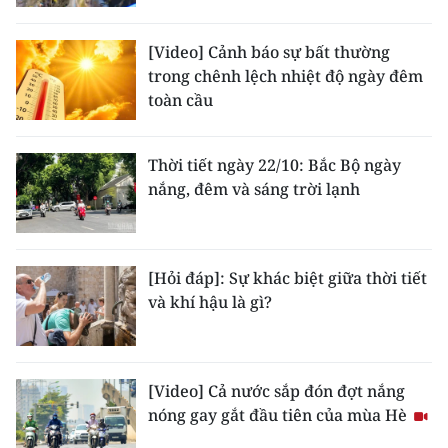
Media Pháp luật
Media Du lịch
[Video] Cảnh báo sự bất thường
trong chênh lệch nhiệt độ ngày đêm
Media Thế giới
toàn cầu
Media Thể thao
Thời tiết ngày 22/10: Bắc Bộ ngày
Media Giáo dục
nắng, đêm và sáng trời lạnh
Media Y tế
Media Khoa học - Công nghệ
[Hỏi đáp]: Sự khác biệt giữa thời tiết
và khí hậu là gì?
Media Môi trường
Ảnh
[Video] Cả nước sắp đón đợt nắng
Infographic
nóng gay gắt đầu tiên của mùa Hè