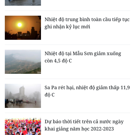
ENGLISH
中文
Nhiệt độ trung bình toàn cầu tiếp tục
ghi nhận kỷ lục mới
FRANÇAIS
РУССКИЙ
Nhiệt độ tại Mẫu Sơn giảm xuống
còn 4,5 độ C
ESPAÑOL
한국어
Sa Pa rét hại, nhiệt độ giảm thấp 11,9
độ C
Dự báo thời tiết trên cả nước ngày
khai giảng năm học 2022-2023