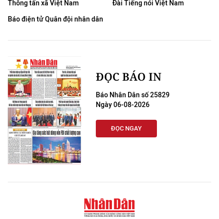
Thông tấn xã Việt Nam
Đài Tiếng nói Việt Nam
THỂ THAO
Báo điện tử Quân đội nhân dân
GIÁO DỤC
Y TẾ
ĐỌC BÁO IN
KHOA HỌC - CÔNG NGHỆ
Báo Nhân Dân số 25829
MÔI TRƯỜNG
Ngày 06-08-2026
BẠN ĐỌC
ĐỌC NGAY
KIỂM CHỨNG THÔNG TIN
TRI THỨC CHUYÊN SÂU
54 DÂN TỘC VIỆT NAM