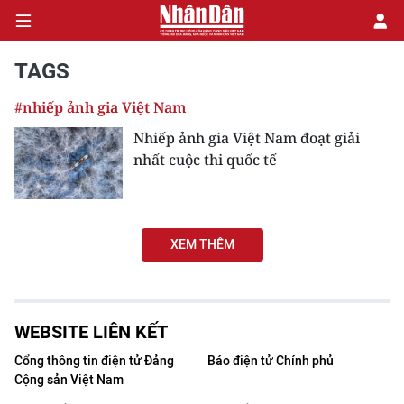
TAGS
#nhiếp ảnh gia Việt Nam
CHÍNH TRỊ
Nhiếp ảnh gia Việt Nam đoạt giải
nhất cuộc thi quốc tế
KINH TẾ
VĂN HÓA
XEM THÊM
XÃ HỘI
PHÁP LUẬT
WEBSITE LIÊN KẾT
DU LỊCH
Cổng thông tin điện tử Đảng
Báo điện tử Chính phủ
Cộng sản Việt Nam
THẾ GIỚI