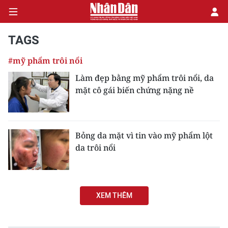
TAGS
#mỹ phẩm trôi nổi
CHÍNH TRỊ
Làm đẹp bằng mỹ phẩm trôi nổi, da
mặt cô gái biến chứng nặng nề
KINH TẾ
VĂN HÓA
Bỏng da mặt vì tin vào mỹ phẩm lột
XÃ HỘI
da trôi nổi
PHÁP LUẬT
DU LỊCH
XEM THÊM
THẾ GIỚI