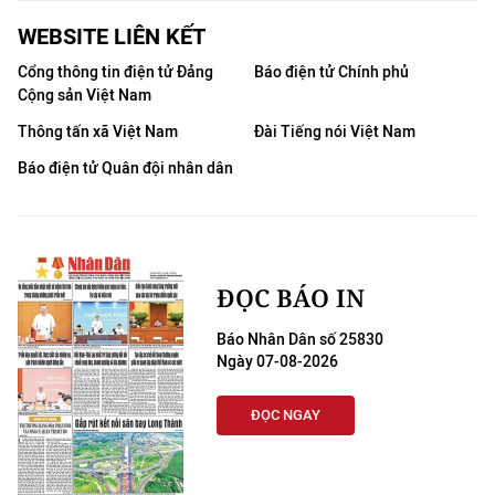
THỂ THAO
WEBSITE LIÊN KẾT
Cổng thông tin điện tử Đảng
Báo điện tử Chính phủ
GIÁO DỤC
Cộng sản Việt Nam
Y TẾ
Thông tấn xã Việt Nam
Đài Tiếng nói Việt Nam
Báo điện tử Quân đội nhân dân
KHOA HỌC - CÔNG NGHỆ
MÔI TRƯỜNG
BẠN ĐỌC
ĐỌC BÁO IN
Báo Nhân Dân số 25830
KIỂM CHỨNG THÔNG TIN
Ngày 07-08-2026
TRI THỨC CHUYÊN SÂU
ĐỌC NGAY
54 DÂN TỘC VIỆT NAM