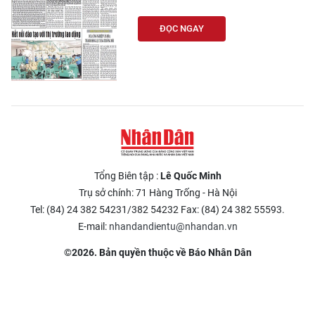
CHƯƠNG TRÌNH OCOP - MỖI XÃ
MỘT SẢN PHẨM
ĐỌC NGAY
RADIO
MEDIA CENTER
E-Magazine
Video
Tổng Biên tập :
Lê Quốc Minh
Trụ sở chính: 71 Hàng Trống - Hà Nội
Media Chính trị
Tel: (84) 24 382 54231/382 54232 Fax: (84) 24 382 55593.
Media Kinh tế
E-mail:
nhandandientu@nhandan.vn
©2026. Bản quyền thuộc về Báo Nhân Dân
Media Văn hóa
Media Xã hội