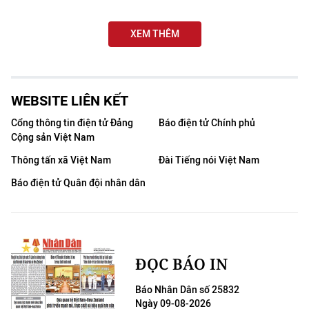
THỂ THAO
XEM THÊM
GIÁO DỤC
Y TẾ
WEBSITE LIÊN KẾT
KHOA HỌC - CÔNG NGHỆ
Cổng thông tin điện tử Đảng
Báo điện tử Chính phủ
Cộng sản Việt Nam
MÔI TRƯỜNG
Thông tấn xã Việt Nam
Đài Tiếng nói Việt Nam
BẠN ĐỌC
Báo điện tử Quân đội nhân dân
KIỂM CHỨNG THÔNG TIN
TRI THỨC CHUYÊN SÂU
ĐỌC BÁO IN
54 DÂN TỘC VIỆT NAM
Báo Nhân Dân số 25832
Ngày 09-08-2026