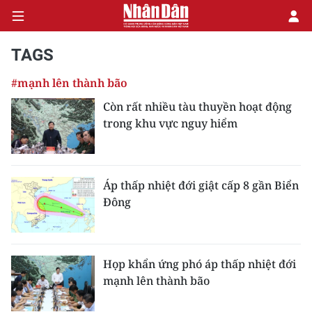
TAGS
#mạnh lên thành bão
CHÍNH TRỊ
Còn rất nhiều tàu thuyền hoạt động
trong khu vực nguy hiểm
KINH TẾ
VĂN HÓA
Áp thấp nhiệt đới giật cấp 8 gần Biển
XÃ HỘI
Đông
PHÁP LUẬT
DU LỊCH
Họp khẩn ứng phó áp thấp nhiệt đới
mạnh lên thành bão
THẾ GIỚI