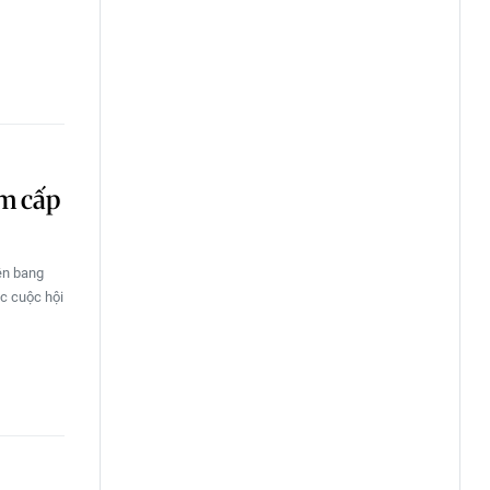
àm cấp
iên bang
ác cuộc hội