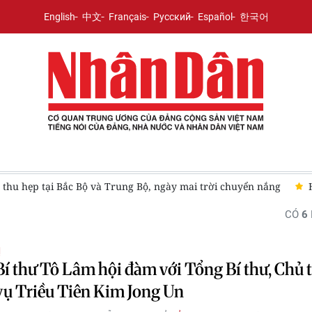
English
中文
Français
Русский
Español
한국어
a thu hẹp tại Bắc Bộ và Trung Bộ, ngày mai trời chuyển nắng
CÓ
6
Ị
í thư Tô Lâm hội đàm với Tổng Bí thư, Chủ 
ụ Triều Tiên Kim Jong Un