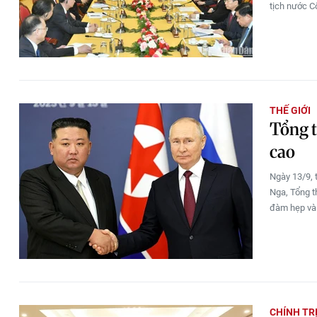
tịch nước C
THẾ GIỚI
Tổng t
cao
Ngày 13/9, 
Nga, Tổng t
đàm hẹp và
CHÍNH TR