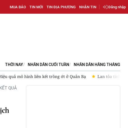
MUA BÁO
TIN MỚI
TIN ĐỊA PHƯƠNG
NHẬN TIN
Đăng nhập
THỜI NAY
NHÂN DÂN CUỐI TUẦN
NHÂN DÂN HẰNG THÁNG
Hiệu quả mô hình liên kết trồng ớt ở Quản Bạ
Lan tỏa tinh th
KẾT QUẢ
tịch