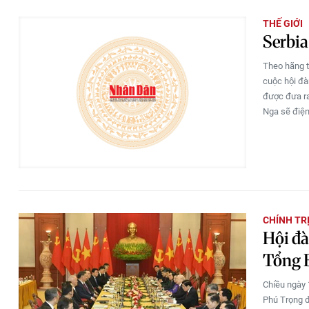
THẾ GIỚI
Serbia
Theo hãng t
cuộc hội đà
được đưa ra
Nga sẽ điện 
CHÍNH TR
Hội đà
Tổng B
Chiều ngày 
Phú Trọng đ