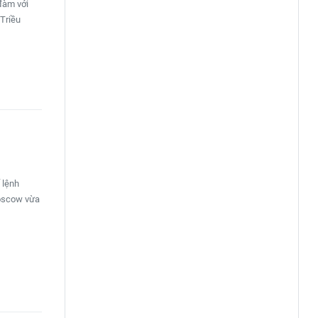
đàm với
 Triều
 lệnh
Moscow vừa