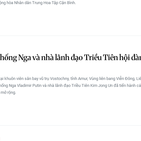
ộng hòa Nhân dân Trung Hoa Tập Cận Bình.
hống Nga và nhà lãnh đạo Triều Tiên hội đ
tại khuôn viên sân bay vũ trụ Vostochny, tỉnh Amur, Vùng liên bang Viễn Đông, L
hống Nga Vladimir Putin và nhà lãnh đạo Triều Tiên Kim Jong Un đã tiến hành c
 mở rộng.
Ị