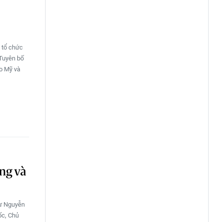
 tổ chức
 Tuyên bố
ạo Mỹ và
ng và
hư Nguyễn
ốc, Chủ