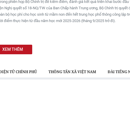
trong phiên họp Bộ Chính trị để kiểm điểm, đánh giá kết quả triển khai bước đầu 
iện Nghị quyết số 18-NQ/TW của Ban Chấp hành Trung ương, Bộ Chính trị quyết 
oàn bộ học phí cho học sinh từ mầm non đến hết trung học phổ thông công lập t
ời điểm thực hiện từ đầu năm học mới 2025-2026 (tháng 9/2025 trở đi).
XEM THÊM
ĐIỆN TỬ CHÍNH PHỦ
THÔNG TẤN XÃ VIỆT NAM
ĐÀI TIẾNG 