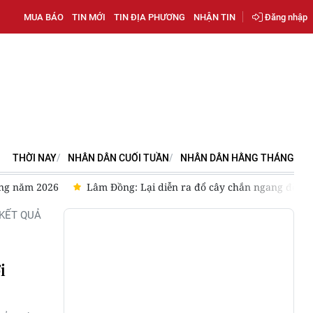
MUA BÁO
TIN MỚI
TIN ĐỊA PHƯƠNG
NHẬN TIN
Đăng nhập
THỜI NAY
NHÂN DÂN CUỐI TUẦN
NHÂN DÂN HẰNG THÁNG
ơng năm 2026
Lâm Đồng: Lại diễn ra đổ cây chắn ngang đèo B
KẾT QUẢ
i