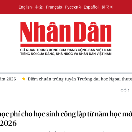
English
中文
Français
Русский
Español
한국어
năm 2026
Điểm chuẩn trúng tuyển Trường đại học Ngoại thư
CÓ
1
ọc phí cho học sinh công lập từ năm học mớ
-2026