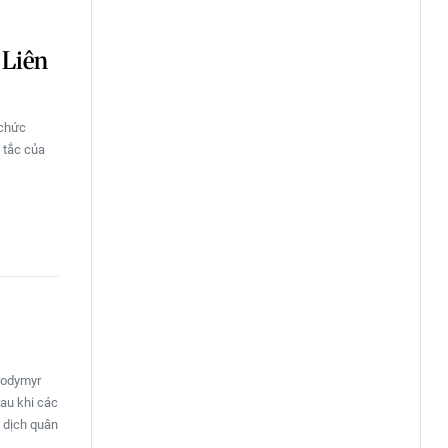
 Liên
 chức
 tắc của
lodymyr
sau khi các
n dịch quân