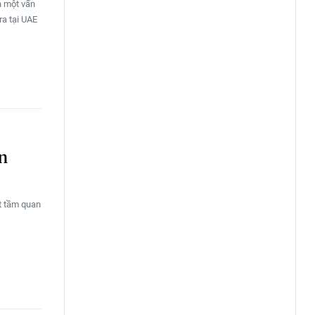
n một vấn
ra tại UAE
ện
t tầm quan