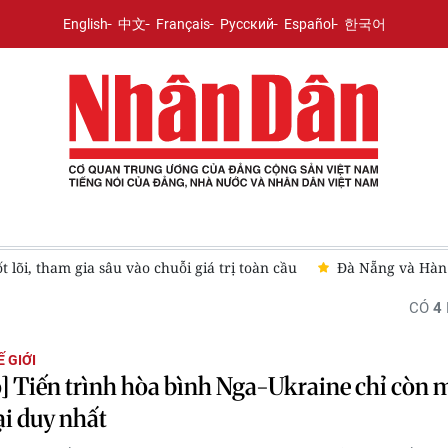
English
中文
Français
Русский
Español
한국어
lõi, tham gia sâu vào chuỗi giá trị toàn cầu
Đà Nẵng và Hàn 
CÓ
4
 GIỚI
] Tiến trình hòa bình Nga-Ukraine chỉ còn 
ại duy nhất