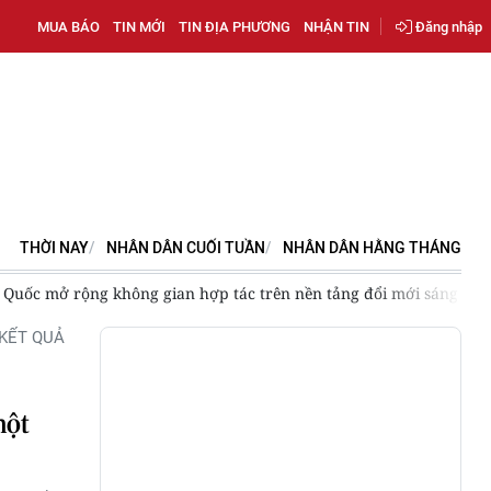
MUA BÁO
TIN MỚI
TIN ĐỊA PHƯƠNG
NHẬN TIN
Đăng nhập
THỜI NAY
NHÂN DÂN CUỐI TUẦN
NHÂN DÂN HẰNG THÁNG
Quốc mở rộng không gian hợp tác trên nền tảng đổi mới sáng tạo 
KẾT QUẢ
một