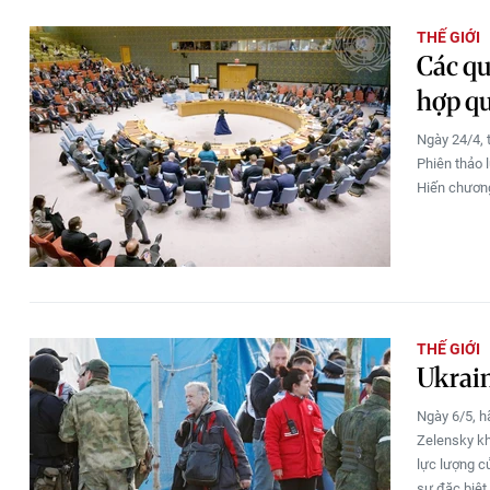
THẾ GIỚI
Các qu
hợp q
Ngày 24/4, 
Phiên thảo 
Hiến chương
THẾ GIỚI
Ukrain
Ngày 6/5, h
Zelensky kh
lực lượng c
sự đặc biệt 