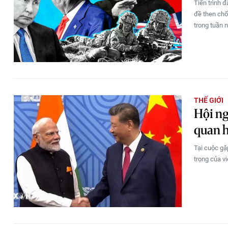
Tiến trình 
đề then chố
trong tuần n
THẾ GIỚI
Hội ng
quan 
Tại cuộc gặ
trọng của vi