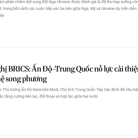
đàm phán chấm dứt xung đột Nga-Ukraine được đánh giá là đã thu hẹp xuống cò
t, trong bối cảnh các cuộc tiếp xúc ba bên giữa Nga, Mỹ và Ukraine dự kiến diễn 
ày.
hị BRICS: Ấn Độ-Trung Quốc nỗ lực cải thi
hệ song phương
p Thủ tướng Ấn Độ Narendra Modi, Chủ tịch Trung Quốc Tập Cận Bình đã nêu bậ
ệc tăng cường liên lạc, đối thoại và hợp tác giữa hai nước.