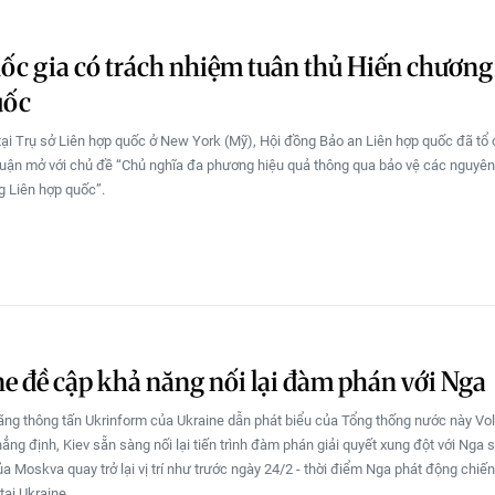
ốc gia có trách nhiệm tuân thủ Hiến chương
uốc
tại Trụ sở Liên hợp quốc ở New York (Mỹ), Hội đồng Bảo an Liên hợp quốc đã tổ
luận mở với chủ đề “Chủ nghĩa đa phương hiệu quả thông qua bảo vệ các nguyên
 Liên hợp quốc”.
e đề cập khả năng nối lại đàm phán với Nga
ãng thông tấn Ukrinform của Ukraine dẫn phát biểu của Tổng thống nước này Vo
ẳng định, Kiev sẵn sàng nối lại tiến trình đàm phán giải quyết xung đột với Nga 
ủa Moskva quay trở lại vị trí như trước ngày 24/2 - thời điểm Nga phát động chiế
tại Ukraine.