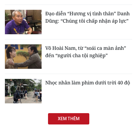
THỂ THAO
Đạo diễn “Hương vị tình thân” Danh
Dũng: “Chúng tôi chấp nhận áp lực”
GIÁO DỤC
Y TẾ
Võ Hoài Nam, từ “soái ca màn ảnh”
KHOA HỌC - CÔNG NGHỆ
đến “người cha tội nghiệp”
MÔI TRƯỜNG
BẠN ĐỌC
Nhọc nhằn làm phim dưới trời 40 độ
KIỂM CHỨNG THÔNG TIN
TRI THỨC CHUYÊN SÂU
XEM THÊM
54 DÂN TỘC VIỆT NAM