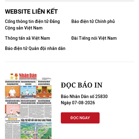
CHƯƠNG TRÌNH OCOP - MỖI XÃ
MỘT SẢN PHẨM
WEBSITE LIÊN KẾT
Cổng thông tin điện tử Đảng
Báo điện tử Chính phủ
Cộng sản Việt Nam
RADIO
Thông tấn xã Việt Nam
Đài Tiếng nói Việt Nam
MEDIA CENTER
Báo điện tử Quân đội nhân dân
E-Magazine
Video
ĐỌC BÁO IN
Media Chính trị
Báo Nhân Dân số 25830
Media Kinh tế
Ngày 07-08-2026
Media Văn hóa
ĐỌC NGAY
Media Xã hội