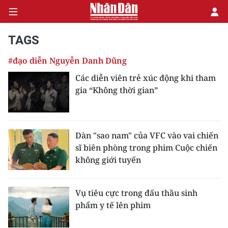
TAGS
#đạo diễn Nguyễn Danh Dũng
CHÍNH TRỊ
Các diễn viên trẻ xúc động khi tham
gia “Không thời gian”
KINH TẾ
VĂN HÓA
Dàn "sao nam" của VFC vào vai chiến
XÃ HỘI
sĩ biên phòng trong phim Cuộc chiến
không giới tuyến
PHÁP LUẬT
DU LỊCH
Vụ tiêu cực trong đấu thầu sinh
phẩm y tế lên phim
THẾ GIỚI