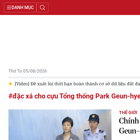
DANH MỤC
Thứ Tư 05/08/2026
9
[Video] Đề xuất lùi thời hạn hoàn thành cơ sở dữ liệu đất đ
#đặc xá cho cựu Tổng thống Park Geun-hy
THẾ GIỚI
Chính 
Geun-