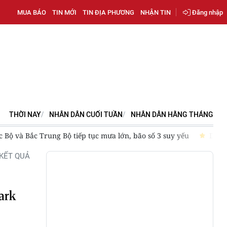
MUA BÁO
TIN MỚI
TIN ĐỊA PHƯƠNG
NHẬN TIN
Đăng nhập
THỜI NAY
NHÂN DÂN CUỐI TUẦN
NHÂN DÂN HẰNG THÁNG
ắc Bộ và Bắc Trung Bộ tiếp tục mưa lớn, bão số 3 suy yếu
Dốc 
KẾT QUẢ
ark