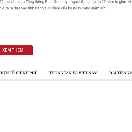
đặc xá cho cựu Tổng thống Park Geun-hye-người đang thụ án 22 năm tù giam vì 
 đưa ra dựa vào tình trạng sức khỏe của bà ngày càng giảm sút.
XEM THÊM
ĐIỆN TỬ CHÍNH PHỦ
THÔNG TẤN XÃ VIỆT NAM
ĐÀI TIẾNG 