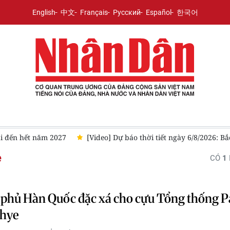
English
中文
Français
Русский
Español
한국어
ai đến hết năm 2027
[Video] Dự báo thời tiết ngày 6/8/2026: B
e
CÓ
1
phủ Hàn Quốc đặc xá cho cựu Tổng thống P
hye