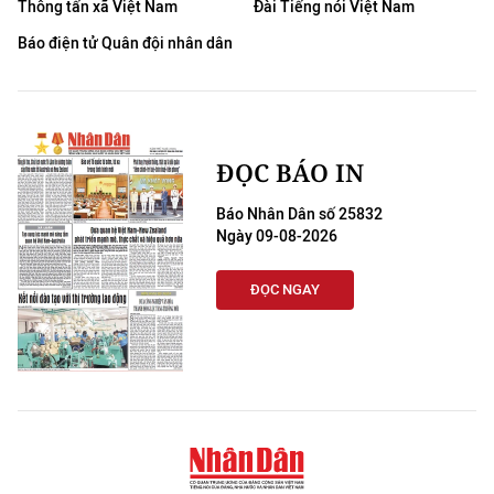
Thông tấn xã Việt Nam
Đài Tiếng nói Việt Nam
THỂ THAO
Báo điện tử Quân đội nhân dân
GIÁO DỤC
Y TẾ
ĐỌC BÁO IN
KHOA HỌC - CÔNG NGHỆ
Báo Nhân Dân số 25832
MÔI TRƯỜNG
Ngày 09-08-2026
BẠN ĐỌC
ĐỌC NGAY
KIỂM CHỨNG THÔNG TIN
TRI THỨC CHUYÊN SÂU
54 DÂN TỘC VIỆT NAM