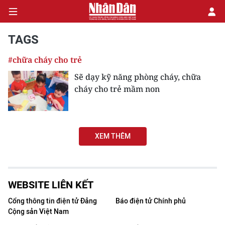
TAGS
#chữa cháy cho trẻ
CHÍNH TRỊ
Sẽ dạy kỹ năng phòng cháy, chữa
cháy cho trẻ mầm non
KINH TẾ
VĂN HÓA
XEM THÊM
XÃ HỘI
PHÁP LUẬT
WEBSITE LIÊN KẾT
DU LỊCH
Cổng thông tin điện tử Đảng
Báo điện tử Chính phủ
Cộng sản Việt Nam
THẾ GIỚI