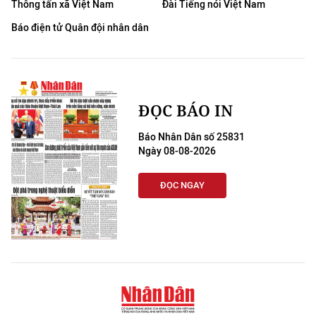
Thông tấn xã Việt Nam
Đài Tiếng nói Việt Nam
THỂ THAO
Báo điện tử Quân đội nhân dân
GIÁO DỤC
Y TẾ
ĐỌC BÁO IN
KHOA HỌC - CÔNG NGHỆ
Báo Nhân Dân số 25831
MÔI TRƯỜNG
Ngày 08-08-2026
BẠN ĐỌC
ĐỌC NGAY
KIỂM CHỨNG THÔNG TIN
TRI THỨC CHUYÊN SÂU
54 DÂN TỘC VIỆT NAM