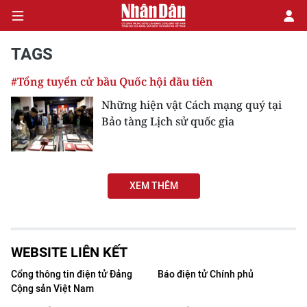
TAGS
#Tổng tuyển cử bầu Quốc hội đầu tiên
CHÍNH TRỊ
Những hiện vật Cách mạng quý tại
Bảo tàng Lịch sử quốc gia
KINH TẾ
VĂN HÓA
XEM THÊM
XÃ HỘI
PHÁP LUẬT
WEBSITE LIÊN KẾT
DU LỊCH
Cổng thông tin điện tử Đảng
Báo điện tử Chính phủ
Cộng sản Việt Nam
THẾ GIỚI