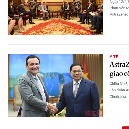
Ngày 12/4, 
Phan Văn Mã
AstraZeneca
Y TẾ
AstraZ
giao c
Chiều 31/5,
Tập đoàn As
Chính phủ.