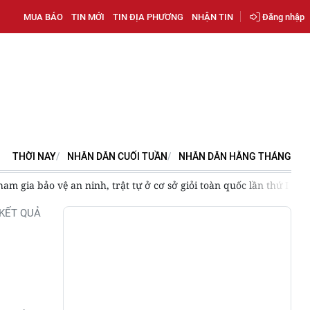
MUA BÁO
TIN MỚI
TIN ĐỊA PHƯƠNG
NHẬN TIN
Đăng nhập
THỜI NAY
NHÂN DÂN CUỐI TUẦN
NHÂN DÂN HẰNG THÁNG
ham gia bảo vệ an ninh, trật tự ở cơ sở giỏi toàn quốc lần thứ I
KẾT QUẢ