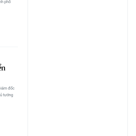
ành phố
ển
 Giám đốc
hủ tướng