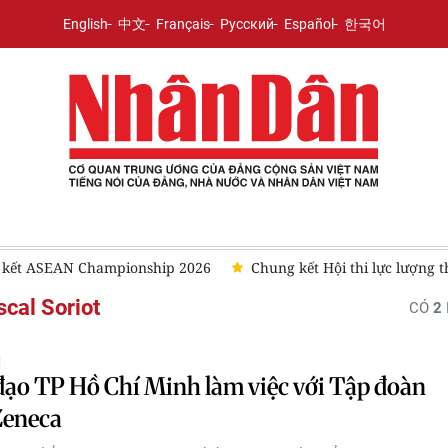
English
中文
Français
Русский
Español
한국어
n kết ASEAN Championship 2026
Chung kết Hội thi lực lượng t
cal Soriot
CÓ
2
Ị
ạo TP Hồ Chí Minh làm việc với Tập đoàn
Zeneca