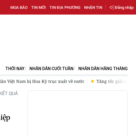
MUA BÁO
TIN MỚI
TIN ĐỊA PHƯƠNG
NHẬN TIN
Đăng nhập
THỜI NAY
NHÂN DÂN CUỐI TUẦN
NHÂN DÂN HẰNG THÁNG
dân Việt Nam bị Hoa Kỳ trục xuất về nước
Tăng tốc giải ngân
KẾT QUẢ
hiệp