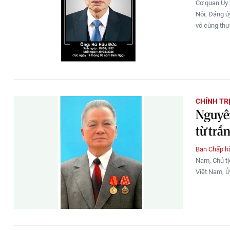
Cơ quan Ủy 
Nội, Đảng ủ
vô cùng thươ
CHÍNH TR
Nguyê
từ trầ
Ban Chấp h
Nam, Chủ tị
Việt Nam, Ủ