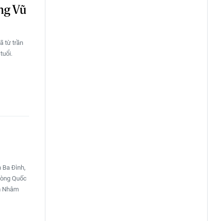
ng Vũ
 từ trần
tuổi.
n Ba Đình,
phòng Quốc
ăm Nhâm