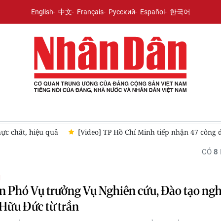
English
中文
Français
Русский
Español
한국어
hực chất, hiệu quả
[Video] TP Hồ Chí Minh tiếp nhận 47 công 
CÓ
8
Ị
 Phó Vụ trưởng Vụ Nghiên cứu, Đào tạo ng
Hữu Đức từ trần