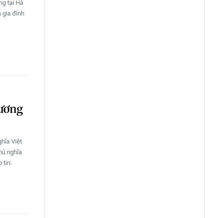
ng tại Hà
 gia đình
hương
hĩa Việt
hủ nghĩa
 tin: