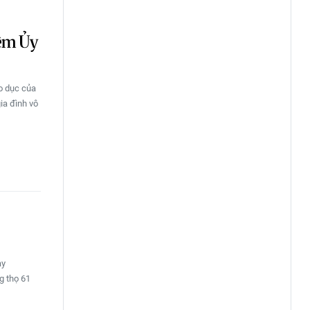
ệm Ủy
o dục của
ia đình vô
ày
g thọ 61