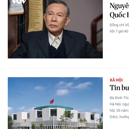
Nguyê
Quốc H
Đồng chí Vũ
hồi 7 giờ 4
XÃ HỘI
Tin b
Bà Đinh Thị
Hà Nội; ngu
hội; 55 năm
Dân), hưởng