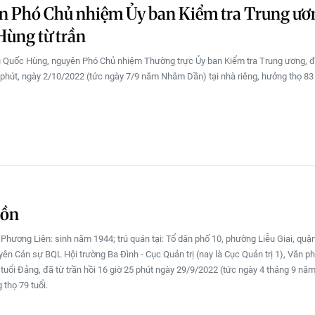
n Phó Chủ nhiệm Ủy ban Kiểm tra Trung ươ
ùng từ trần
 Quốc Hùng, nguyên Phó Chủ nhiệm Thường trực Ủy ban Kiểm tra Trung ương, đã
0 phút, ngày 2/10/2022 (tức ngày 7/9 năm Nhâm Dần) tại nhà riêng, hưởng thọ 83 
uồn
 Phương Liên: sinh năm 1944; trú quán tại: Tổ dân phố 10, phường Liễu Giai, quậ
yên Cán sự BQL Hội trường Ba Đình - Cục Quản trị (nay là Cục Quản trị 1), Văn 
 tuổi Đảng, đã từ trần hồi 16 giờ 25 phút ngày 29/9/2022 (tức ngày 4 tháng 9 n
 thọ 79 tuổi.