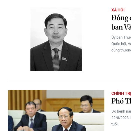
XÃ HỘI
Đồng 
ban Vă
Ủy ban Thườ
Quốc hội, V
cùng thương 
CHÍNH TR
Phó Th
Do bệnh nặn
22/8/2023 t
tuổi.