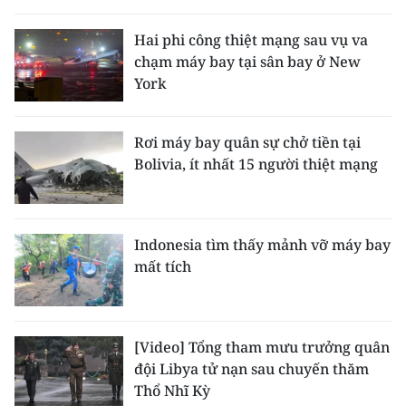
THỂ THAO
Hai phi công thiệt mạng sau vụ va
chạm máy bay tại sân bay ở New
GIÁO DỤC
York
Y TẾ
Rơi máy bay quân sự chở tiền tại
KHOA HỌC - CÔNG NGHỆ
Bolivia, ít nhất 15 người thiệt mạng
MÔI TRƯỜNG
BẠN ĐỌC
Indonesia tìm thấy mảnh vỡ máy bay
mất tích
KIỂM CHỨNG THÔNG TIN
TRI THỨC CHUYÊN SÂU
[Video] Tổng tham mưu trưởng quân
đội Libya tử nạn sau chuyến thăm
54 DÂN TỘC VIỆT NAM
Thổ Nhĩ Kỳ