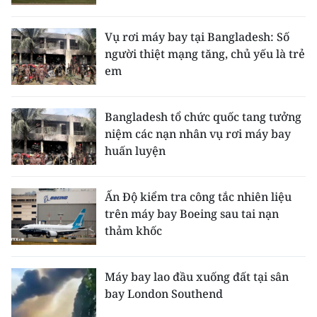
Media Pháp luật
Media Du lịch
Vụ rơi máy bay tại Bangladesh: Số
người thiệt mạng tăng, chủ yếu là trẻ
Media Thế giới
em
Media Thể thao
Bangladesh tổ chức quốc tang tưởng
Media Giáo dục
niệm các nạn nhân vụ rơi máy bay
huấn luyện
Media Y tế
Media Khoa học - Công nghệ
Ấn Độ kiểm tra công tắc nhiên liệu
trên máy bay Boeing sau tai nạn
Media Môi trường
thảm khốc
Ảnh
Máy bay lao đầu xuống đất tại sân
Infographic
bay London Southend