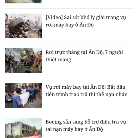
TIN MỚI
[Video] Sai sót khó lý giải trong vụ
TIN ĐỊA PHƯƠNG
rơi máy bay ở Ấn Độ
Trung du và miền núi phía Bắc
Đồng bằng sông Hồng
Rơi trực thăng tại Ấn Độ, 7 người
thiệt mạng
Bắc Trung Bộ
Duyên hải Nam Trung Bộ và Tây
Nguyên
Vụ rơi máy bay tại Ấn Độ: Bắt đầu
tiến trình trao trả thi thể nạn nhân
Đông Nam Bộ
Đồng bằng sông Cửu Long
Boeing sẵn sàng hỗ trợ điều tra vụ
Chuyên trang Hà Nội
tai nạn máy bay ở Ấn Độ
Chuyên trang TP. Hồ Chí Minh