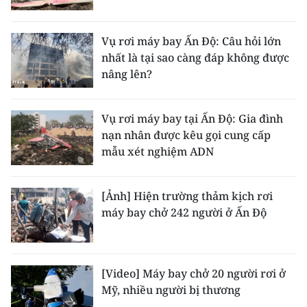
CHUYÊN ĐỀ
Vụ rơi máy bay Ấn Độ: Câu hỏi lớn
nhất là tại sao càng đáp không được
CÁC CHUYÊN TRANG
nâng lên?
VỀ BÁO NHÂN DÂN
Vụ rơi máy bay tại Ấn Độ: Gia đình
nạn nhân được kêu gọi cung cấp
THỜI NAY
mẫu xét nghiệm ADN
NHÂN DÂN CUỐI TUẦN
[Ảnh] Hiện trường thảm kịch rơi
NHÂN DÂN HẰNG THÁNG
máy bay chở 242 người ở Ấn Độ
MUA BÁO
ĐỌC BÁO IN
[Video] Máy bay chở 20 người rơi ở
Mỹ, nhiều người bị thương