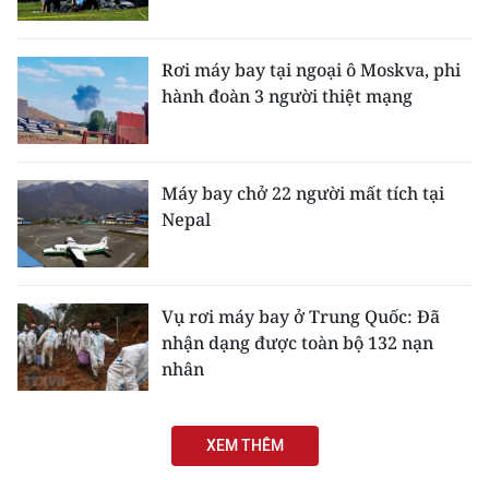
ENGLISH
中文
Rơi máy bay tại ngoại ô Moskva, phi
hành đoàn 3 người thiệt mạng
FRANÇAIS
РУССКИЙ
Máy bay chở 22 người mất tích tại
Nepal
ESPAÑOL
한국어
Vụ rơi máy bay ở Trung Quốc: Đã
nhận dạng được toàn bộ 132 nạn
nhân
XEM THÊM