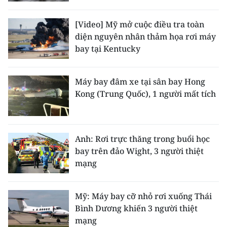
CHƯƠNG TRÌNH OCOP - MỖI XÃ
MỘT SẢN PHẨM
[Video] Mỹ mở cuộc điều tra toàn
diện nguyên nhân thảm họa rơi máy
bay tại Kentucky
RADIO
MEDIA CENTER
Máy bay đâm xe tại sân bay Hong
Kong (Trung Quốc), 1 người mất tích
E-Magazine
Video
Anh: Rơi trực thăng trong buổi học
Media Chính trị
bay trên đảo Wight, 3 người thiệt
mạng
Media Kinh tế
Media Văn hóa
Mỹ: Máy bay cỡ nhỏ rơi xuống Thái
Bình Dương khiến 3 người thiệt
Media Xã hội
mạng