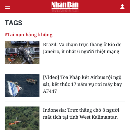
TAGS
#Tai nạn hàng không
CHÍNH TRỊ
Brazil: Va chạm trực thăng ở Rio de
Janeiro, ít nhất 6 người thiệt mạng
KINH TẾ
VĂN HÓA
[Video] Tòa Pháp kết Airbus tội ngộ
XÃ HỘI
sát, kết thúc 17 năm vụ rơi máy bay
AF447
PHÁP LUẬT
DU LỊCH
Indonesia: Trực thăng chở 8 người
mất tích tại tỉnh West Kalimantan
THẾ GIỚI