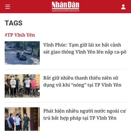
TAGS
#TP Vĩnh Yên
CHÍNH TRỊ
Vĩnh Phúc: Tạm giữ lái xe hất cảnh
sát giao thông Vĩnh Yên lên nắp ca-pô
KINH TẾ
VĂN HÓA
Bắt giữ nhiều thanh thiếu niên sử
XÃ HỘI
dụng vũ khí “nóng” tại TP Vĩnh Yên
PHÁP LUẬT
DU LỊCH
Phát hiện nhiều người nước ngoài cư
trú bất hợp pháp tại TP Vĩnh Yên
THẾ GIỚI