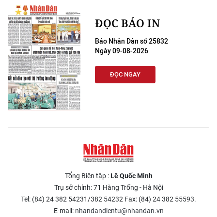
CHƯƠNG TRÌNH OCOP - MỖI XÃ
MỘT SẢN PHẨM
ĐỌC BÁO IN
Báo Nhân Dân số 25832
RADIO
Ngày 09-08-2026
MEDIA CENTER
ĐỌC NGAY
E-Magazine
Video
Media Chính trị
Media Kinh tế
Tổng Biên tập :
Lê Quốc Minh
Media Văn hóa
Trụ sở chính: 71 Hàng Trống - Hà Nội
Media Xã hội
Tel: (84) 24 382 54231/382 54232 Fax: (84) 24 382 55593.
E-mail:
nhandandientu@nhandan.vn