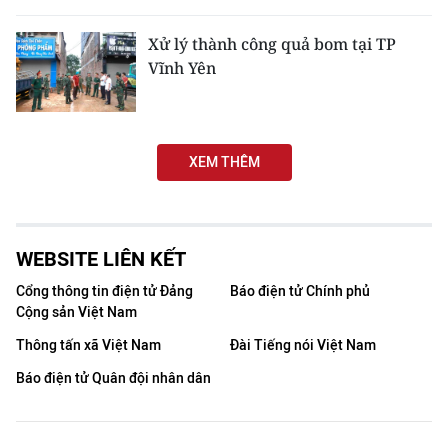
THỂ THAO
Xử lý thành công quả bom tại TP
Vĩnh Yên
GIÁO DỤC
Y TẾ
XEM THÊM
KHOA HỌC - CÔNG NGHỆ
MÔI TRƯỜNG
WEBSITE LIÊN KẾT
BẠN ĐỌC
Cổng thông tin điện tử Đảng
Báo điện tử Chính phủ
KIỂM CHỨNG THÔNG TIN
Cộng sản Việt Nam
Thông tấn xã Việt Nam
Đài Tiếng nói Việt Nam
TRI THỨC CHUYÊN SÂU
Báo điện tử Quân đội nhân dân
54 DÂN TỘC VIỆT NAM