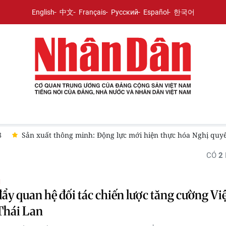
English
中文
Français
Русский
Español
한국어
8
Sản xuất thông minh: Động lực mới hiện thực hóa Nghị quy
CÓ
2
Ị
ẩy quan hệ đối tác chiến lược tăng cường Vi
hái Lan