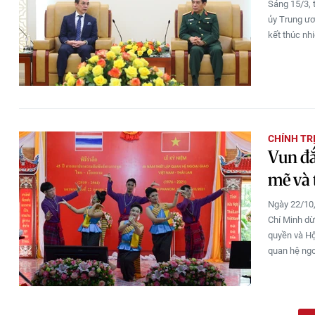
Sáng 15/3, 
ủy Trung ươ
kết thúc nh
CHÍNH TR
Vun đắ
mẽ và 
Ngày 22/10,
Chí Minh dừ
quyền và Hộ
quan hệ ngo