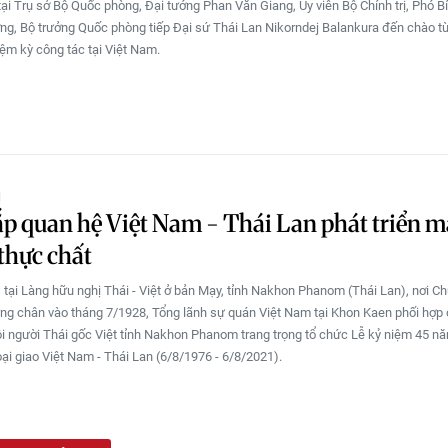
tại Trụ sở Bộ Quốc phòng, Đại tướng Phan Văn Giang, Ủy viên Bộ Chính trị, Phó B
ng, Bộ trưởng Quốc phòng tiếp Đại sứ Thái Lan Nikorndej Balankura đến chào từ
iệm kỳ công tác tại Việt Nam.
Ị
p quan hệ Việt Nam - Thái Lan phát triển 
thực chất
 tại Làng hữu nghị Thái - Việt ở bản Mạy, tỉnh Nakhon Phanom (Thái Lan), nơi Ch
ng chân vào tháng 7/1928, Tổng lãnh sự quán Việt Nam tại Khon Kaen phối hợp 
i người Thái gốc Việt tỉnh Nakhon Phanom trang trọng tổ chức Lễ kỷ niệm 45 năm
ại giao Việt Nam - Thái Lan (6/8/1976 - 6/8/2021).