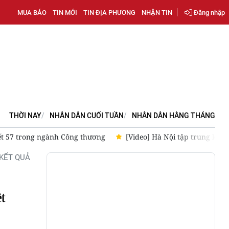
MUA BÁO
TIN MỚI
TIN ĐỊA PHƯƠNG
NHẬN TIN
Đăng nhập
THỜI NAY
NHÂN DÂN CUỐI TUẦN
NHÂN DÂN HẰNG THÁNG
ết 57 trong ngành Công thương
[Video] Hà Nội tập trung kiể
KẾT QUẢ
ệt