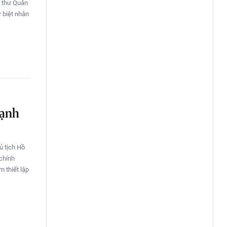
í thư Quân
 biệt nhân
mạnh
ủ tịch Hồ
chính
 thiết lập