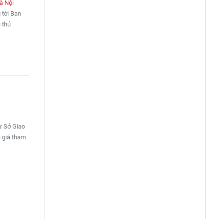
à Nội
 tới Ban
 thủ
ừ Sở Giao
 giá tham