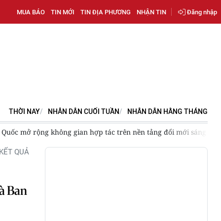
MUA BÁO
TIN MỚI
TIN ĐỊA PHƯƠNG
NHẬN TIN
Đăng nhập
THỜI NAY
NHÂN DÂN CUỐI TUẦN
NHÂN DÂN HẰNG THÁNG
Quốc mở rộng không gian hợp tác trên nền tảng đổi mới sáng tạo 
KẾT QUẢ
và Ban