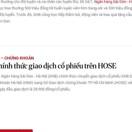
o thưởng cho đội tuyển và cá nhân các tuyển thủ, tối 24/1,
Ngân hàng Sài Gòn - H
tục trao thưởng 500 triệu đồng tới huấn luyện viên Kim Sang-sik và 500 triệu đồng
đội tuyển. Trước đó, SHB cũng trực tiếp thăm hỏi, động viên và trao quà tặng cầu
n Son.
H – CHỨNG KHOÁN
ính thức giao dịch cổ phiếu trên HOSE
 Ngân hàng Sài Gòn - Hà Nội (SHB) chính thức chuyển giao dịch cổ phiếu SHB t
khoán Hà Nội (HNX) sang Sở Giao dịch chứng khoán TP Hồ Chí Minh (HOSE) với
gày đầu giao dịch là 28.900 đồng/cổ phiếu.