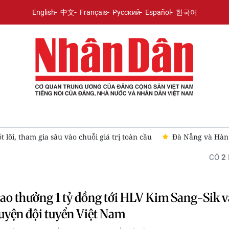
English
中文
Français
Русский
Español
한국어
lõi, tham gia sâu vào chuỗi giá trị toàn cầu
Đà Nẵng và Hàn 
CÓ
2
O
ao thưởng 1 tỷ đồng tới HLV Kim Sang-Sik 
uyện đội tuyển Việt Nam