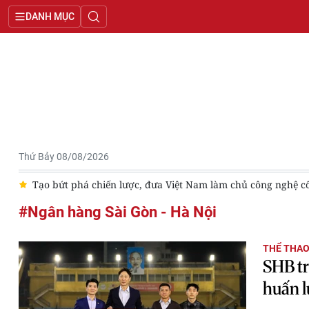
DANH MỤC
Thứ Bảy 08/08/2026
7
Tạo bứt phá chiến lược, đưa Việt Nam làm chủ công nghệ cốt 
#Ngân hàng Sài Gòn - Hà Nội
THỂ THA
SHB tr
huấn l