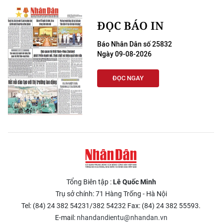
Media Pháp luật
ĐỌC BÁO IN
Media Du lịch
Báo Nhân Dân số 25832
Media Thế giới
Ngày 09-08-2026
Media Thể thao
ĐỌC NGAY
Media Giáo dục
Media Y tế
Media Khoa học - Công nghệ
Media Môi trường
Ảnh
Tổng Biên tập :
Lê Quốc Minh
Trụ sở chính: 71 Hàng Trống - Hà Nội
Infographic
Tel: (84) 24 382 54231/382 54232 Fax: (84) 24 382 55593.
E-mail:
nhandandientu@nhandan.vn