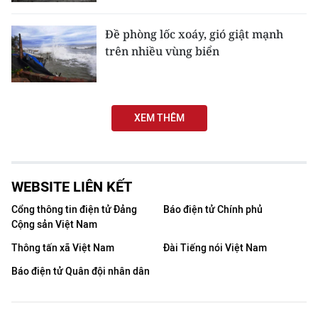
CHƯƠNG TRÌNH OCOP - MỖI XÃ
MỘT SẢN PHẨM
Đề phòng lốc xoáy, gió giật mạnh
trên nhiều vùng biển
RADIO
MEDIA CENTER
XEM THÊM
E-Magazine
Video
WEBSITE LIÊN KẾT
Media Chính trị
Cổng thông tin điện tử Đảng
Báo điện tử Chính phủ
Cộng sản Việt Nam
Media Kinh tế
Thông tấn xã Việt Nam
Đài Tiếng nói Việt Nam
Media Văn hóa
Báo điện tử Quân đội nhân dân
Media Xã hội