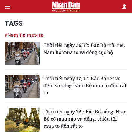
TAGS
#Nam Bộ mưa to
CHÍNH TRỊ
Thời tiết ngày 26/12: Bắc Bộ trời rét,
Nam Bộ mưa to và dông cục bộ
KINH TẾ
VĂN HÓA
Thời tiết ngày 12/12: Bắc Bộ rét về
XÃ HỘI
đêm và sáng, Nam Bộ mưa to đến rất
to
PHÁP LUẬT
DU LỊCH
Thời tiết ngày 3/9: Bắc Bộ nắng; Nam
Bộ có mưa rào và dông, chiều tối
THẾ GIỚI
mưa to đến rất to