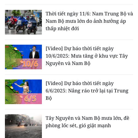
THỂ THAO
Thời tiết ngày 11/6: Nam Trung Bộ và
Nam Bộ mưa lớn do ảnh hưởng áp
GIÁO DỤC
thấp nhiệt đới
Y TẾ
[Video] Dự báo thời tiết ngày
KHOA HỌC - CÔNG NGHỆ
10/6/2025: Mưa tăng ở khu vực Tây
Nguyên và Nam Bộ
MÔI TRƯỜNG
BẠN ĐỌC
[Video] Dự báo thời tiết ngày
6/6/2025: Nắng ráo trở lại tại Trung
KIỂM CHỨNG THÔNG TIN
Bộ
TRI THỨC CHUYÊN SÂU
Tây Nguyên và Nam Bộ mưa lớn, đề
phòng lốc sét, gió giật mạnh
54 DÂN TỘC VIỆT NAM