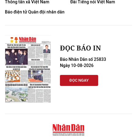
Thông tấn xã Việt Nam
Đài Tiếng nói Việt Nam
THỂ THAO
Báo điện tử Quân đội nhân dân
GIÁO DỤC
Y TẾ
ĐỌC BÁO IN
KHOA HỌC - CÔNG NGHỆ
Báo Nhân Dân số 25833
MÔI TRƯỜNG
Ngày 10-08-2026
BẠN ĐỌC
ĐỌC NGAY
KIỂM CHỨNG THÔNG TIN
TRI THỨC CHUYÊN SÂU
54 DÂN TỘC VIỆT NAM