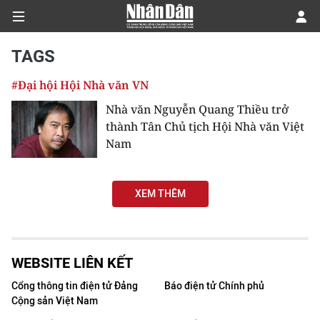
TAGS
#Đại hội Hội Nhà văn VN
CHÍNH TRỊ
Nhà văn Nguyễn Quang Thiều trở
thành Tân Chủ tịch Hội Nhà văn Việt
KINH TẾ
Nam
VĂN HÓA
XEM THÊM
XÃ HỘI
PHÁP LUẬT
WEBSITE LIÊN KẾT
DU LỊCH
Cổng thông tin điện tử Đảng
Báo điện tử Chính phủ
Cộng sản Việt Nam
THẾ GIỚI