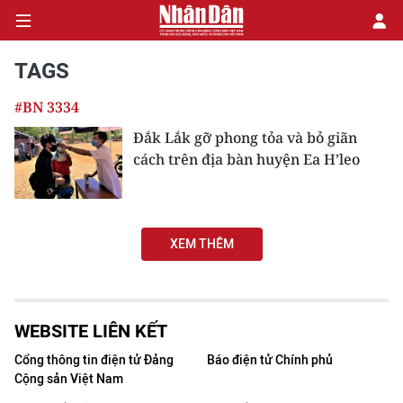
TAGS
#BN 3334
CHÍNH TRỊ
Đắk Lắk gỡ phong tỏa và bỏ giãn
cách trên địa bàn huyện Ea H’leo
KINH TẾ
VĂN HÓA
XEM THÊM
XÃ HỘI
PHÁP LUẬT
WEBSITE LIÊN KẾT
DU LỊCH
Cổng thông tin điện tử Đảng
Báo điện tử Chính phủ
Cộng sản Việt Nam
THẾ GIỚI