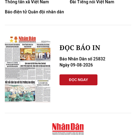
Thông tấn xã Việt Nam
Đài Tiếng nói Việt Nam
THỂ THAO
Báo điện tử Quân đội nhân dân
GIÁO DỤC
Y TẾ
ĐỌC BÁO IN
KHOA HỌC - CÔNG NGHỆ
Báo Nhân Dân số 25832
MÔI TRƯỜNG
Ngày 09-08-2026
BẠN ĐỌC
ĐỌC NGAY
KIỂM CHỨNG THÔNG TIN
TRI THỨC CHUYÊN SÂU
54 DÂN TỘC VIỆT NAM