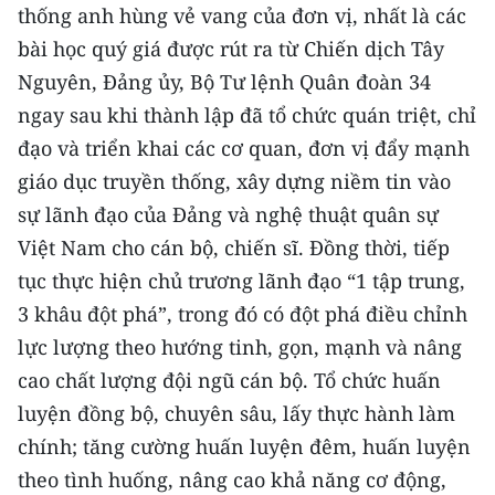
thống anh hùng vẻ vang của đơn vị, nhất là các
TIN MỚI
bài học quý giá được rút ra từ Chiến dịch Tây
TIN ĐỊA PHƯƠNG
Nguyên, Đảng ủy, Bộ Tư lệnh Quân đoàn 34
ngay sau khi thành lập đã tổ chức quán triệt, chỉ
Trung du và miền núi phía Bắc
đạo và triển khai các cơ quan, đơn vị đẩy mạnh
Đồng bằng sông Hồng
giáo dục truyền thống, xây dựng niềm tin vào
sự lãnh đạo của Đảng và nghệ thuật quân sự
Bắc Trung Bộ
Việt Nam cho cán bộ, chiến sĩ. Đồng thời, tiếp
Duyên hải Nam Trung Bộ và Tây
tục thực hiện chủ trương lãnh đạo “1 tập trung,
Nguyên
3 khâu đột phá”, trong đó có đột phá điều chỉnh
Đông Nam Bộ
lực lượng theo hướng tinh, gọn, mạnh và nâng
cao chất lượng đội ngũ cán bộ. Tổ chức huấn
Đồng bằng sông Cửu Long
luyện đồng bộ, chuyên sâu, lấy thực hành làm
Chuyên trang Hà Nội
chính; tăng cường huấn luyện đêm, huấn luyện
theo tình huống, nâng cao khả năng cơ động,
Chuyên trang TP. Hồ Chí Minh