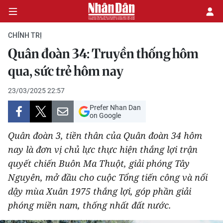
CHÍNH TRỊ
Quân đoàn 34: Truyền thống hôm
CHÍNH TRỊ
qua, sức trẻ hôm nay
KINH TẾ
23/03/2025 22:57
Prefer Nhan Dan
VĂN HÓA
on Google
Quân đoàn 3, tiền thân của Quân đoàn 34 hôm
XÃ HỘI
nay là đơn vị chủ lực thực hiện thắng lợi trận
quyết chiến Buôn Ma Thuột, giải phóng Tây
PHÁP LUẬT
Nguyên, mở đầu cho cuộc Tổng tiến công và nổi
DU LỊCH
dậy mùa Xuân 1975 thắng lợi, góp phần giải
phóng miền nam, thống nhất đất nước.
THẾ GIỚI