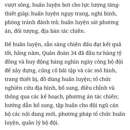
vượt sông, huấn luyện bơi cho lực lượng tăng-
CHUYÊN ĐỀ
thiết giáp; huấn luyện ngụy trang, nghi binh,
phòng tránh đánh trả; huấn luyện sát phương
CÁC CHUYÊN TRANG
án, đối tượng, địa bàn tác chiến.
Để huấn luyện, sẵn sàng chiến đấu đạt kết quả
VỀ BÁO NHÂN DÂN
tốt, hằng năm, Quân đoàn 34 đã đầu tư hàng tỷ
THỜI NAY
đồng và huy động hàng nghìn ngày công bộ đội
để xây dựng, củng cố bãi tập và các mô hình,
NHÂN DÂN CUỐI TUẦN
trang thiết bị, đồ dùng huấn luyện; tổ chức
NHÂN DÂN HẰNG THÁNG
nghiên cứu địa hình, bổ sung, điều chỉnh và
thông qua các kế hoạch, phương án tác chiến;
MUA BÁO
hướng dẫn bổ sung, tập huấn cho đội ngũ cán
bộ các nội dung mới, phương pháp tổ chức huấn
ĐỌC BÁO IN
luyện, quản lý bộ đội.