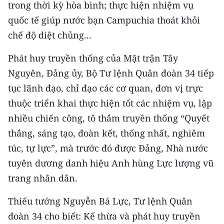
Media Pháp luật
trong thời kỳ hòa bình; thực hiện nhiệm vụ
quốc tế giúp nước bạn Campuchia thoát khỏi
Media Du lịch
chế độ diệt chủng...
Media Thế giới
Phát huy truyền thống của Mặt trận Tây
Media Thể thao
Nguyên, Đảng ủy, Bộ Tư lệnh Quân đoàn 34 tiếp
tục lãnh đạo, chỉ đạo các cơ quan, đơn vị trực
Media Giáo dục
thuộc triển khai thực hiện tốt các nhiệm vụ, lập
Media Y tế
nhiều chiến công, tô thắm truyền thống “Quyết
thắng, sáng tạo, đoàn kết, thống nhất, nghiêm
Media Khoa học - Công nghệ
túc, tự lực”, mà trước đó được Đảng, Nhà nước
Media Môi trường
tuyên dương danh hiệu Anh hùng Lực lượng vũ
trang nhân dân.
Ảnh
Thiếu tướng Nguyễn Bá Lực, Tư lệnh Quân
Infographic
đoàn 34 cho biết: Kế thừa và phát huy truyền