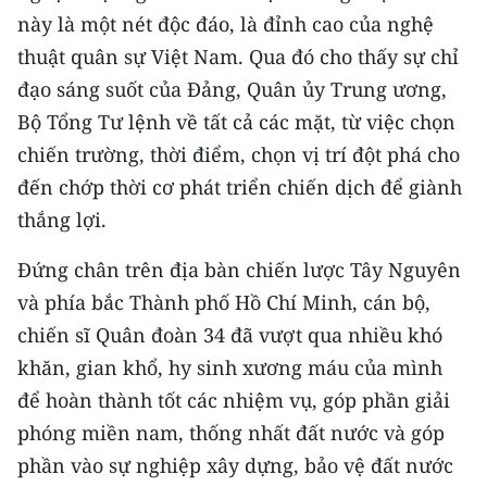
CHƯƠNG TRÌNH OCOP - MỖI XÃ
này là một nét độc đáo, là đỉnh cao của nghệ
MỘT SẢN PHẨM
thuật quân sự Việt Nam. Qua đó cho thấy sự chỉ
đạo sáng suốt của Đảng, Quân ủy Trung ương,
RADIO
Bộ Tổng Tư lệnh về tất cả các mặt, từ việc chọn
chiến trường, thời điểm, chọn vị trí đột phá cho
MEDIA CENTER
đến chớp thời cơ phát triển chiến dịch để giành
E-Magazine
thắng lợi.
Video
Đứng chân trên địa bàn chiến lược Tây Nguyên
và phía bắc Thành phố Hồ Chí Minh, cán bộ,
Media Chính trị
chiến sĩ Quân đoàn 34 đã vượt qua nhiều khó
Media Kinh tế
khăn, gian khổ, hy sinh xương máu của mình
để hoàn thành tốt các nhiệm vụ, góp phần giải
Media Văn hóa
phóng miền nam, thống nhất đất nước và góp
Media Xã hội
phần vào sự nghiệp xây dựng, bảo vệ đất nước