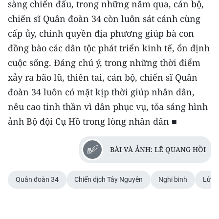
sàng chiến đấu, trong những năm qua, cán bộ,
chiến sĩ Quân đoàn 34 còn luôn sát cánh cùng
cấp ủy, chính quyền địa phương giúp bà con
đồng bào các dân tộc phát triển kinh tế, ổn định
cuộc sống. Đáng chú ý, trong những thời điểm
xảy ra bão lũ, thiên tai, cán bộ, chiến sĩ Quân
đoàn 34 luôn có mặt kịp thời giúp nhân dân,
nêu cao tinh thần vì dân phục vụ, tỏa sáng hình
ảnh Bộ đội Cụ Hồ trong lòng nhân dân ■
BÀI VÀ ẢNH: LÊ QUANG HỒI
Quân đoàn 34
Chiến dịch Tây Nguyên
Nghi binh
Lừa 