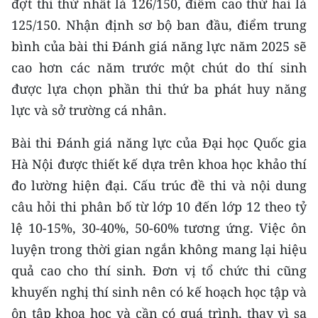
đợt thi thứ nhất là 126/150, điểm cao thứ hai là
TIN MỚI
125/150. Nhận định sơ bộ ban đầu, điểm trung
bình của bài thi Đánh giá năng lực năm 2025 sẽ
TIN ĐỊA PHƯƠNG
cao hơn các năm trước một chút do thí sinh
Trung du và miền núi phía Bắc
được lựa chọn phần thi thứ ba phát huy năng
lực và sở trường cá nhân.
Đồng bằng sông Hồng
Bài thi Đánh giá năng lực của Đại học Quốc gia
Bắc Trung Bộ
Hà Nội được thiết kế dựa trên khoa học khảo thí
Duyên hải Nam Trung Bộ và Tây
đo lường hiện đại. Cấu trúc đề thi và nội dung
Nguyên
câu hỏi thi phân bố từ lớp 10 đến lớp 12 theo tỷ
Đông Nam Bộ
lệ 10-15%, 30-40%, 50-60% tương ứng. Việc ôn
luyện trong thời gian ngắn không mang lại hiệu
Đồng bằng sông Cửu Long
quả cao cho thí sinh. Đơn vị tổ chức thi cũng
Chuyên trang Hà Nội
khuyến nghị thí sinh nên có kế hoạch học tập và
ôn tập khoa học và cần có quá trình, thay vì sa
Chuyên trang TP. Hồ Chí Minh