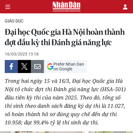
GIÁO DỤC
Đại học Quốc gia Hà Nội hoàn thành
CHÍNH TRỊ
đợt đầu kỳ thi Đánh giá năng lực
KINH TẾ
16/03/2025 13:18
Prefer Nhan Dan
VĂN HÓA
on Google
Trong hai ngày 15 và 16/3, Đại học Quốc gia Hà
XÃ HỘI
Nội tổ chức đợt thi Đánh giá năng lực (HSA-501)
đầu tiên kỳ thi của năm 2025. Theo đó, tổng số
PHÁP LUẬT
thí sinh theo danh sách đăng ký dự thi là 11.027,
DU LỊCH
số hoàn thành hồ sơ đúng quy chế đến dự thi
10.958; đạt 99,4% tỷ lệ thí sinh dự thi.
THẾ GIỚI