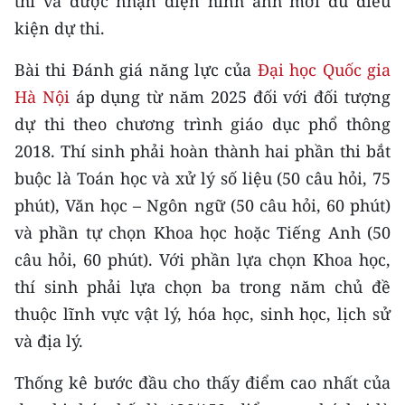
thi và được nhận diện hình ảnh mới đủ điều
Media Pháp luật
kiện dự thi.
Media Du lịch
Bài thi Đánh giá năng lực của
Đại học Quốc gia
Media Thế giới
Hà Nội
áp dụng từ năm 2025 đối với đối tượng
dự thi theo chương trình giáo dục phổ thông
Media Thể thao
2018. Thí sinh phải hoàn thành hai phần thi bắt
Media Giáo dục
buộc là Toán học và xử lý số liệu (50 câu hỏi, 75
phút), Văn học – Ngôn ngữ (50 câu hỏi, 60 phút)
Media Y tế
và phần tự chọn Khoa học hoặc Tiếng Anh (50
Media Khoa học - Công nghệ
câu hỏi, 60 phút). Với phần lựa chọn Khoa học,
thí sinh phải lựa chọn ba trong năm chủ đề
Media Môi trường
thuộc lĩnh vực vật lý, hóa học, sinh học, lịch sử
Ảnh
và địa lý.
Infographic
Thống kê bước đầu cho thấy điểm cao nhất của