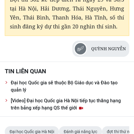
ENGLISH
tại Hà Nội, Hải Dương, Thái Nguyên, Hưng
Yên, Thái Bình, Thanh Hóa, Hà Tĩnh, số thí
中文
sinh đăng ký dự thi gần 20 nghìn thí sinh.
FRANÇAIS
РУССКИЙ
QUỲNH NGUYỄN
ESPAÑOL
TIN LIÊN QUAN
한국어
Đại học Quốc gia sẽ thuộc Bộ Giáo dục và Đào tạo
quản lý
[Video] Đại học Quốc gia Hà Nội tiếp tục thăng hạng
trên bảng xếp hạng QS thế giới
Đại học Quốc gia Hà Nội
Đánh giá năng lực
đợt thi thứ nhấ