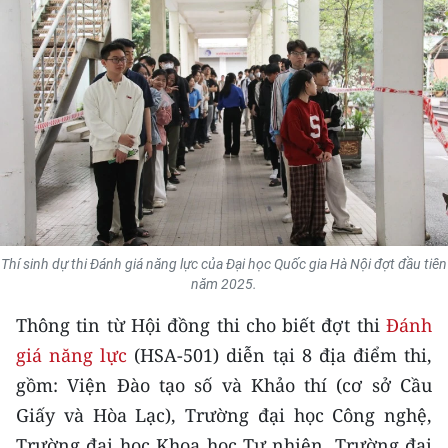
THỂ THAO
GIÁO DỤC
Y TẾ
KHOA HỌC - CÔNG NGHỆ
MÔI TRƯỜNG
BẠN ĐỌC
Thí sinh dự thi Đánh giá năng lực của Đại học Quốc gia Hà Nội đợt đầu tiên
năm 2025.
KIỂM CHỨNG THÔNG TIN
Thông tin từ Hội đồng thi cho biết đợt thi
Đánh
giá năng lực
(HSA-501) diễn tại 8 địa điểm thi,
TRI THỨC CHUYÊN SÂU
gồm: Viện Đào tạo số và Khảo thí (cơ sở Cầu
54 DÂN TỘC VIỆT NAM
Giấy và Hòa Lạc), Trường đại học Công nghệ,
Trường đại học Khoa học Tự nhiên, Trường đại