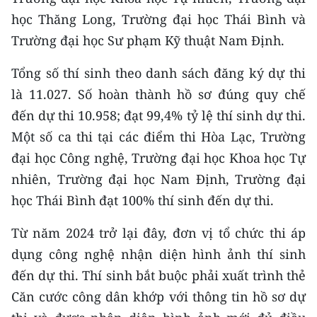
CHƯƠNG TRÌNH OCOP - MỖI XÃ
học Thăng Long, Trường đại học Thái Bình và
MỘT SẢN PHẨM
Trường đại học Sư phạm Kỹ thuật Nam Định.
RADIO
Tổng số thí sinh theo danh sách đăng ký dự thi
là 11.027. Số hoàn thành hồ sơ đúng quy chế
MEDIA CENTER
đến dự thi 10.958; đạt 99,4% tỷ lệ thí sinh dự thi.
Một số ca thi tại các điểm thi Hòa Lạc, Trường
E-Magazine
đại học Công nghệ, Trường đại học Khoa học Tự
Video
nhiên, Trường đại học Nam Định, Trường đại
Media Chính trị
học Thái Bình đạt 100% thí sinh đến dự thi.
Media Kinh tế
Từ năm 2024 trở lại đây, đơn vị tổ chức thi áp
dụng công nghệ nhận diện hình ảnh thí sinh
Media Văn hóa
đến dự thi. Thí sinh bắt buộc phải xuất trình thẻ
Media Xã hội
Căn cước công dân khớp với thông tin hồ sơ dự