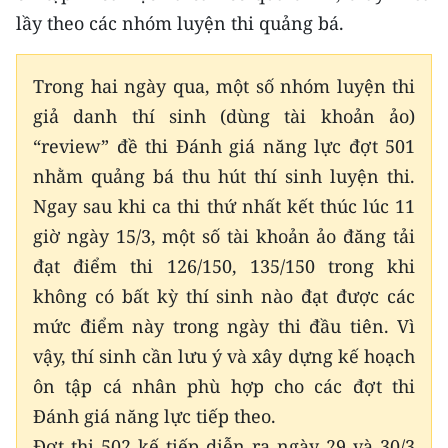
lầy theo các nhóm luyện thi quảng bá.
CHUYÊN ĐỀ
Trong hai ngày qua, một số nhóm luyện thi
CÁC CHUYÊN TRANG
giả danh thí sinh (dùng tài khoản ảo)
“review” đề thi Đánh giá năng lực đợt 501
VỀ BÁO NHÂN DÂN
nhằm quảng bá thu hút thí sinh luyện thi.
THỜI NAY
Ngay sau khi ca thi thứ nhất kết thúc lúc 11
giờ ngày 15/3, một số tài khoản ảo đăng tải
NHÂN DÂN CUỐI TUẦN
đạt điểm thi 126/150, 135/150 trong khi
không có bất kỳ thí sinh nào đạt được các
NHÂN DÂN HẰNG THÁNG
mức điểm này trong ngày thi đầu tiên. Vì
MUA BÁO
vậy, thí sinh cần lưu ý và xây dựng kế hoạch
ôn tập cá nhân phù hợp cho các đợt thi
ĐỌC BÁO IN
Đánh giá năng lực tiếp theo.
Đợt thi 502 kế tiếp diễn ra ngày 29 và 30/3