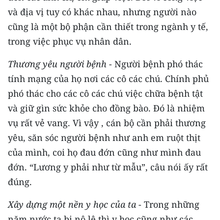
Media Pháp luật
và địa vị tuy có khác nhau, nhưng người nào
Media Du lịch
cũng là một bộ phận cần thiết trong ngành y tế,
trong việc phục vụ nhân dân.
Media Thế giới
Thương yêu người bệnh
- Người bệnh phó thác
Media Thể thao
tính mạng của họ nơi các cô các chú. Chính phủ
Media Giáo dục
phó thác cho các cô các chú việc chữa bệnh tật
và giữ gìn sức khỏe cho đồng bào. Đó là nhiệm
Media Y tế
vụ rất vẻ vang. Vì vậy , cán bộ cần phải thương
Media Khoa học - Công nghệ
yêu, săn sóc người bệnh như anh em ruột thịt
của mình, coi họ đau đớn cũng như mình đau
Media Môi trường
đớn. “Lương y phải như từ mẫu”, câu nói ấy rất
Ảnh
đúng.
Infographic
Xây dựng một nền y học của ta
- Trong những
năm nước ta bị nô lệ thì y học cũng như các