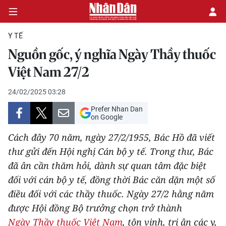
Y TẾ
Nguồn gốc, ý nghĩa Ngày Thầy thuốc
CHÍNH TRỊ
Việt Nam 27/2
KINH TẾ
24/02/2025 03:28
Prefer Nhan Dan
VĂN HÓA
on Google
Cách đây 70 năm, ngày 27/2/1955, Bác Hồ đã viết
XÃ HỘI
thư gửi đến Hội nghị Cán bộ y tế. Trong thư, Bác
đã ân cần thăm hỏi, dành sự quan tâm đặc biệt
PHÁP LUẬT
đối với cán bộ y tế, đồng thời Bác căn dặn một số
DU LỊCH
điều đối với các thầy thuốc. Ngày 27/2 hằng năm
được Hội đồng Bộ trưởng chọn trở thành
THẾ GIỚI
Ngày Thầy thuốc Việt Nam
, tôn vinh, tri ân các y,