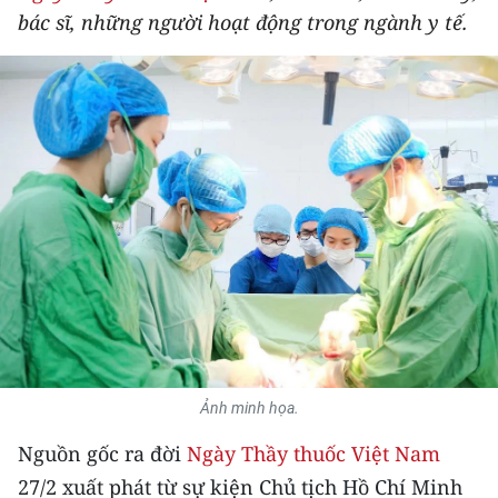
bác sĩ, những người hoạt động trong ngành y tế.
THỂ THAO
GIÁO DỤC
Y TẾ
KHOA HỌC - CÔNG NGHỆ
MÔI TRƯỜNG
BẠN ĐỌC
KIỂM CHỨNG THÔNG TIN
TRI THỨC CHUYÊN SÂU
Ảnh minh họa.
Nguồn gốc ra đời
Ngày Thầy thuốc Việt Nam
54 DÂN TỘC VIỆT NAM
27/2 xuất phát từ sự kiện Chủ tịch Hồ Chí Minh