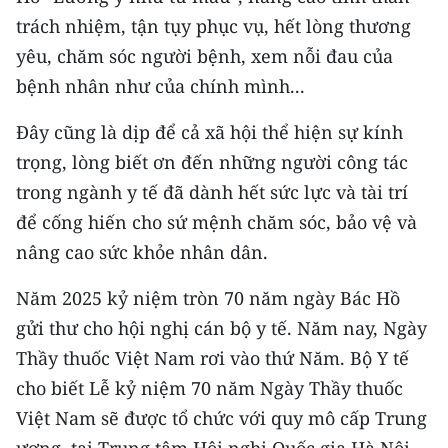
ENGLISH
trách nhiệm, tận tụy phục vụ, hết lòng thương
yêu, chăm sóc người bệnh, xem nỗi đau của
中文
bệnh nhân như của chính mình...
FRANÇAIS
Đây cũng là dịp để cả xã hội thể hiện sự kính
РУССКИЙ
trọng, lòng biết ơn đến những người công tác
trong ngành y tế đã dành hết sức lực và tài trí
ESPAÑOL
để cống hiến cho sứ mệnh chăm sóc, bảo vệ và
nâng cao sức khỏe nhân dân.
한국어
Năm 2025 kỷ niệm tròn 70 năm ngày Bác Hồ
gửi thư cho hội nghị cán bộ y tế. Năm nay, Ngày
Thầy thuốc Việt Nam rơi vào thứ Năm. Bộ Y tế
cho biết Lễ kỷ niệm 70 năm Ngày Thầy thuốc
Việt Nam sẽ được tổ chức với quy mô cấp Trung
ương, tại Trung tâm Hội nghị Quốc gia Hà Nội.