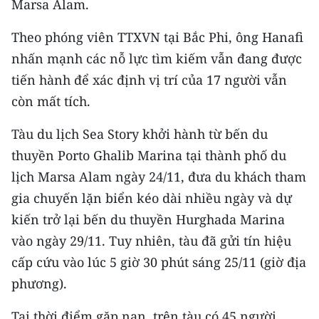
Marsa Alam.
CHƯƠNG TRÌNH OCOP - MỖI XÃ
MỘT SẢN PHẨM
Theo phóng viên TTXVN tại Bắc Phi, ông Hanafi
nhấn mạnh các nỗ lực tìm kiếm vẫn đang được
RADIO
tiến hành để xác định vị trí của 17 người vẫn
còn mất tích.
MEDIA CENTER
Tàu du lịch Sea Story khởi hành từ bến du
E-Magazine
thuyền Porto Ghalib Marina tại thành phố du
Video
lịch Marsa Alam ngày 24/11, đưa du khách tham
gia chuyến lặn biển kéo dài nhiều ngày và dự
Media Chính trị
kiến trở lại bến du thuyền Hurghada Marina
Media Kinh tế
vào ngày 29/11. Tuy nhiên, tàu đã gửi tín hiệu
cấp cứu vào lúc 5 giờ 30 phút sáng 25/11 (giờ địa
Media Văn hóa
phương).
Media Xã hội
Tại thời điểm gặp nạn, trên tàu có 45 người,