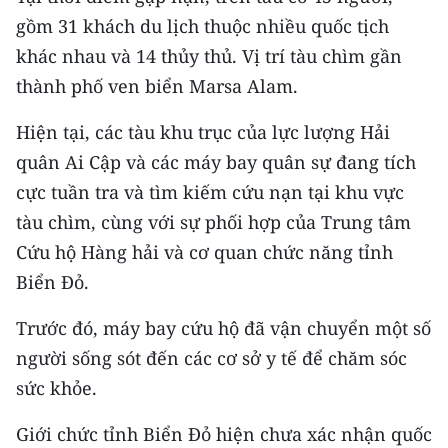
Media Pháp luật
gồm 31 khách du lịch thuộc nhiều quốc tịch
Media Du lịch
khác nhau và 14 thủy thủ. Vị trí tàu chìm gần
thành phố ven biển Marsa Alam.
Media Thế giới
Hiện tại, các tàu khu trục của lực lượng Hải
Media Thể thao
quân Ai Cập và các máy bay quân sự đang tích
Media Giáo dục
cực tuần tra và tìm kiếm cứu nạn tại khu vực
tàu chìm, cùng với sự phối hợp của Trung tâm
Media Y tế
Cứu hộ Hàng hải và cơ quan chức năng tỉnh
Media Khoa học - Công nghệ
Biển Đỏ.
Media Môi trường
Trước đó, máy bay cứu hộ đã vận chuyển một số
người sống sót đến các cơ sở y tế để chăm sóc
Ảnh
sức khỏe.
Infographic
Giới chức tỉnh Biển Đỏ hiện chưa xác nhận quốc