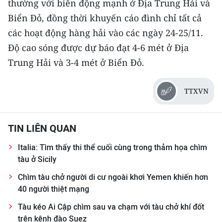
thường với biển động mạnh ở Địa Trung Hải và
Biển Đỏ, đồng thời khuyến cáo đình chỉ tất cả
CHUYÊN ĐỀ
các hoạt động hàng hải vào các ngày 24-25/11.
CÁC CHUYÊN TRANG
Độ cao sóng được dự báo đạt 4-6 mét ở Địa
Trung Hải và 3-4 mét ở Biển Đỏ.
VỀ BÁO NHÂN DÂN
TTXVN
THỜI NAY
NHÂN DÂN CUỐI TUẦN
TIN LIÊN QUAN
Italia: Tìm thấy thi thể cuối cùng trong thảm họa chìm
NHÂN DÂN HẰNG THÁNG
tàu ở Sicily
MUA BÁO
Chìm tàu chở người di cư ngoài khơi Yemen khiến hơn
40 người thiệt mạng
ĐỌC BÁO IN
Tàu kéo Ai Cập chìm sau va chạm với tàu chở khí đốt
trên kênh đào Suez