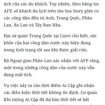
tịch của các du khách. Tuy nhiên, theo hãng tin
TIN MỚI
AFP, số khách du lịch trên tàu Sea Story gồm có
TIN ĐỊA PHƯƠNG
các công dân đến từ Anh, Trung Quốc, Phần
Lan, Ba Lan và Tây Ban Nha.
Trung du và miền núi phía Bắc
Đại sứ quán Trung Quốc tại Cairo cho biết, sức
Đồng bằng sông Hồng
khỏe của hai công dân nước này hiện đang
Bắc Trung Bộ
trong tình trạng tốt sau khi được giải cứu.
Duyên hải Nam Trung Bộ và Tây
Bộ Ngoại giao Phần Lan xác nhận với AFP rằng,
Nguyên
một trong những công dân của nước này vẫn
Đông Nam Bộ
đang mất tích.
Đồng bằng sông Cửu Long
Vụ việc xảy ra vào thời điểm Ai Cập ghi nhận
các điều kiện thời tiết không ổn định. Cơ quan
Chuyên trang Hà Nội
Khí tượng Ai Cập đã dự báo thời tiết sẽ bất
Chuyên trang TP. Hồ Chí Minh