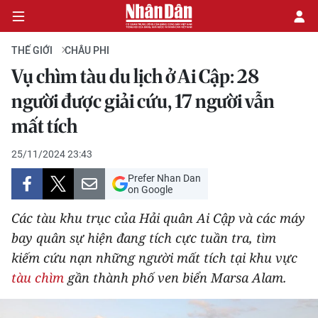
THẾ GIỚI
CHÂU PHI
Vụ chìm tàu du lịch ở Ai Cập: 28
CHÍNH TRỊ
người được giải cứu, 17 người vẫn
mất tích
KINH TẾ
25/11/2024 23:43
VĂN HÓA
Prefer Nhan Dan
on Google
XÃ HỘI
Các tàu khu trục của Hải quân Ai Cập và các máy
PHÁP LUẬT
bay quân sự hiện đang tích cực tuần tra, tìm
kiếm cứu nạn những người mất tích tại khu vực
DU LỊCH
tàu chìm
gần thành phố ven biển Marsa Alam.
THẾ GIỚI