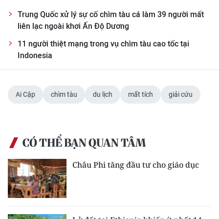
ENGLISH
Trung Quốc xử lý sự cố chìm tàu cá làm 39 người mất
liên lạc ngoài khơi Ấn Độ Dương
中文
11 người thiệt mạng trong vụ chìm tàu cao tốc tại
FRANÇAIS
Indonesia
РУССКИЙ
Ai Cập
chìm tàu
du lịch
mất tích
giải cứu
ESPAÑOL
한국어
CÓ THỂ BẠN QUAN TÂM
Châu Phi tăng đầu tư cho giáo dục