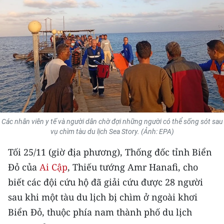
THỂ THAO
GIÁO DỤC
Y TẾ
KHOA HỌC - CÔNG NGHỆ
MÔI TRƯỜNG
Các nhân viên y tế và người dân chờ đợi những người có thể sống sót sau
BẠN ĐỌC
vụ chìm tàu du lịch Sea Story. (Ảnh: EPA)
Tối 25/11 (giờ địa phương), Thống đốc tỉnh Biển
KIỂM CHỨNG THÔNG TIN
Đỏ của
Ai Cập
, Thiếu tướng Amr Hanafi, cho
TRI THỨC CHUYÊN SÂU
biết các đội cứu hộ đã giải cứu được 28 người
sau khi một tàu du lịch bị chìm ở ngoài khơi
54 DÂN TỘC VIỆT NAM
Biển Đỏ, thuộc phía nam thành phố du lịch