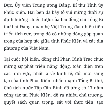
CHƯƠNG TRÌNH OCOP - MỖI XÃ
Dực, Ủy viên Trung ương Đảng, Bí thư Tỉnh ủy
MỘT SẢN PHẨM
Phúc Kiến. Hai bên đã bày tỏ vui mừng dưới sự
định hướng chiến lược của hai đồng chí Tổng Bí
RADIO
thư hai Đảng, quan hệ Việt-Trung đạt nhiều tiến
triển tích cực, trong đó có những đóng góp quan
MEDIA CENTER
trọng của hợp tác giữa tỉnh Phúc Kiến và các địa
E-Magazine
phương của Việt Nam.
Video
Tại cuộc hội kiến, đồng chí Phan Đình Trạc chúc
mừng sự phát triển năng động, toàn diện trên
Media Chính trị
các lĩnh vực, nhất là về kinh tế, đổi mới sáng
Media Kinh tế
tạo của tỉnh Phúc Kiến; nhấn mạnh Tổng Bí thư,
Chủ tịch nước Tập Cận Bình đã từng có 17 năm
Media Văn hóa
công tác tại Phúc Kiến, đề ra nhiều chủ trương,
Media Xã hội
quyết sách quan trọng, sát với thực tiễn, tạo