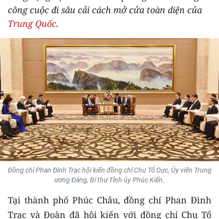
công cuộc đi sâu cải cách mở cửa toàn diện của
THỂ THAO
Trung Quốc
.
GIÁO DỤC
Y TẾ
KHOA HỌC - CÔNG NGHỆ
MÔI TRƯỜNG
BẠN ĐỌC
KIỂM CHỨNG THÔNG TIN
Đồng chí Phan Đình Trạc hội kiến đồng chí Chu Tổ Dực, Ủy viên Trung
TRI THỨC CHUYÊN SÂU
ương Đảng, Bí thư Tỉnh ủy Phúc Kiến.
Tại thành phố Phúc Châu, đồng chí Phan Đình
54 DÂN TỘC VIỆT NAM
Trạc và Đoàn đã hội kiến với đồng chí Chu Tổ