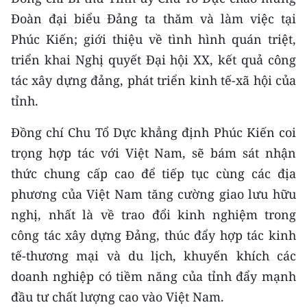
Đoàn đại biểu Đảng ta thăm và làm việc tại
CHUYÊN ĐỀ
Phúc Kiến; giới thiệu về tình hình quán triệt,
triển khai Nghị quyết Đại hội XX, kết quả công
CÁC CHUYÊN TRANG
tác xây dựng đảng, phát triển kinh tế-xã hội của
tỉnh.
VỀ BÁO NHÂN DÂN
Đồng chí Chu Tổ Dực khẳng định Phúc Kiến coi
THỜI NAY
trọng hợp tác với Việt Nam, sẽ bám sát nhận
NHÂN DÂN CUỐI TUẦN
thức chung cấp cao để tiếp tục cùng các địa
phương của Việt Nam tăng cường giao lưu hữu
NHÂN DÂN HẰNG THÁNG
nghị, nhất là về trao đổi kinh nghiệm trong
công tác xây dựng Đảng, thúc đẩy hợp tác kinh
MUA BÁO
tế-thương mại và du lịch, khuyến khích các
ĐỌC BÁO IN
doanh nghiệp có tiềm năng của tỉnh đẩy mạnh
đầu tư chất lượng cao vào Việt Nam.