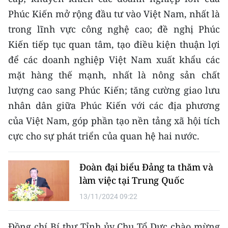
TIN MỚI
Phúc Kiến mở rộng đầu tư vào Việt Nam, nhất là
trong lĩnh vực công nghệ cao; đề nghị Phúc
TIN ĐỊA PHƯƠNG
Kiến tiếp tục quan tâm, tạo điều kiện thuận lợi
Trung du và miền núi phía Bắc
để các doanh nghiệp Việt Nam xuất khẩu các
mặt hàng thế mạnh, nhất là nông sản chất
Đồng bằng sông Hồng
lượng cao sang Phúc Kiến; tăng cường giao lưu
Bắc Trung Bộ
nhân dân giữa Phúc Kiến với các địa phương
của Việt Nam, góp phần tạo nền tảng xã hội tích
Duyên hải Nam Trung Bộ và Tây
cực cho sự phát triển của quan hệ hai nước.
Nguyên
Đông Nam Bộ
Đoàn đại biểu Đảng ta thăm và
làm việc tại Trung Quốc
Đồng bằng sông Cửu Long
13/11/2024 09:22
Chuyên trang Hà Nội
Đồng chí Bí thư Tỉnh ủy Chu Tổ Dực chào mừng
Chuyên trang TP. Hồ Chí Minh