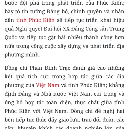
bước đột phá trong phát triển của Phúc Kiến;
Media Pháp luật
bày tỏ tin tưởng Đảng bộ, chính quyền và nhân
Media Du lịch
dân
tỉnh Phúc Kiến
sẽ tiếp tục triển khai hiệu
Media Thế giới
quả Nghị quyết Đại hội XX Đảng Cộng sản Trung
Quốc và tiếp tục gặt hái nhiều thành công hơn
Media Thể thao
nữa trong công cuộc xây dựng và phát triển địa
Media Giáo dục
phương mình.
Media Y tế
Đồng chí Phan Đình Trạc đánh giá cao những
kết quả tích cực trong hợp tác giữa các địa
Media Khoa học - Công nghệ
phương của
Việt Nam
và tỉnh Phúc Kiến; khẳng
Media Môi trường
định Đảng và Nhà nước Việt Nam coi trọng và
ủng hộ hợp tác toàn diện, thực chất giữa tỉnh
Ảnh
Phúc Kiến với Việt Nam. Đồng chí đề nghị hai
Infographic
bên tiếp tục thúc đẩy giao lưu, trao đổi đoàn các
cấp; khuyến khích các doanh nghiệp lớn của