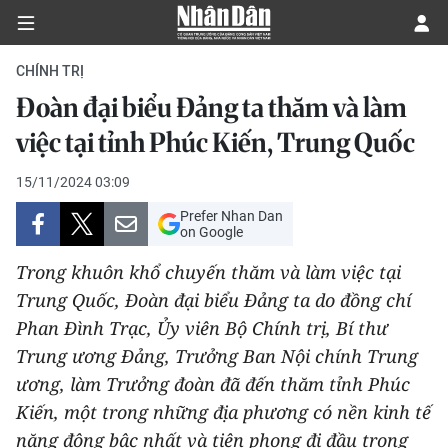
CHÍNH TRỊ
Đoàn đại biểu Đảng ta thăm và làm
CHÍNH TRỊ
việc tại tỉnh Phúc Kiến, Trung Quốc
KINH TẾ
15/11/2024 03:09
Prefer Nhan Dan
VĂN HÓA
on Google
Trong khuôn khổ chuyến thăm và làm việc tại
XÃ HỘI
Trung Quốc, Đoàn đại biểu Đảng ta do đồng chí
Phan Đình Trạc, Ủy viên Bộ Chính trị, Bí thư
PHÁP LUẬT
Trung ương Đảng, Trưởng Ban Nội chính Trung
DU LỊCH
ương, làm Trưởng đoàn đã đến thăm tỉnh Phúc
Kiến, một trong những địa phương có nền kinh tế
THẾ GIỚI
năng động bậc nhất và tiên phong đi đầu trong