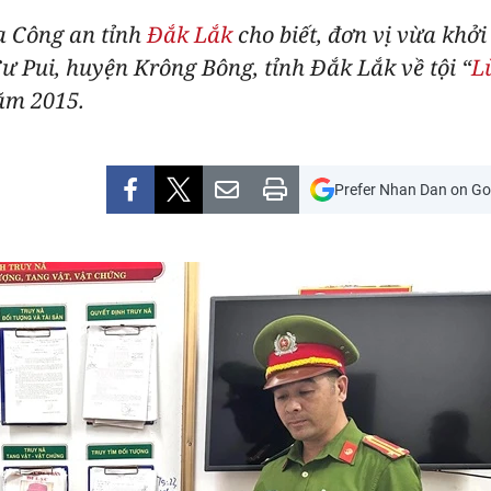
a Công an tỉnh
Đắk Lắk
cho biết, đơn vị vừa khởi
Cư Pui, huyện Krông Bông, tỉnh Đắk Lắk về tội “
L
ăm 2015.
Prefer Nhan Dan on Go