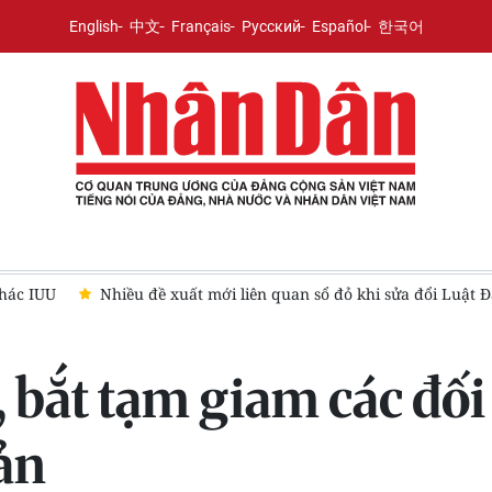
English
中文
Français
Русский
Español
한국어
ất mới liên quan sổ đỏ khi sửa đổi Luật Đất đai
Vĩnh Long xử
 bắt tạm giam các đối
ản