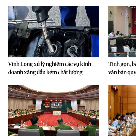
Vĩnh Long xử lý nghiêm các vụ kinh
Tinh gọn, b
doanh xăng dầu kém chất lượng
văn bản quy