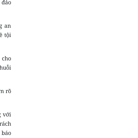
 đảo
g an
 tội
c cho
huỗi
àm rõ
 với
rách
 báo