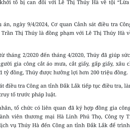
khởi tố bị can đối với Lê Thị Thúy Hà về tội “Lừa
ụ án, ngày 9/4/2024, Cơ quan Cảnh sát điều tra Côn
m Trần Thị Thúy là đồng phạm với Lê Thị Thúy Hà về
 từ tháng 2/2020 đến tháng 4/2020, Thúy đã giúp sứ
ười gia công cắt áo mưa, cắt giấy, gấp giấy, xâu c
1 tỷ đồng, Thúy được hưởng lợi hơn 200 triệu đồng.
 điều tra Công an tỉnh Đắk Lắk tiếp tục điều tra, l
ruy tố trước pháp luật.
nhân, tổ chức có liên quan đã ký hợp đồng gia công
ành viên thương mại Hà Linh Phú Thọ, Công ty T
ịch vụ Thúy Hà đến Công an tỉnh Đắk Lắk để trình