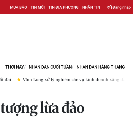
MUA BÁO
TIN MỚI
TIN ĐỊA PHƯƠNG
NHẬN TIN
Đăng nhập
THỜI NAY
NHÂN DÂN CUỐI TUẦN
NHÂN DÂN HẰNG THÁNG
 lý nghiêm các vụ kinh doanh xăng dầu kém chất lượng
Bảo đ
 tượng lừa đảo