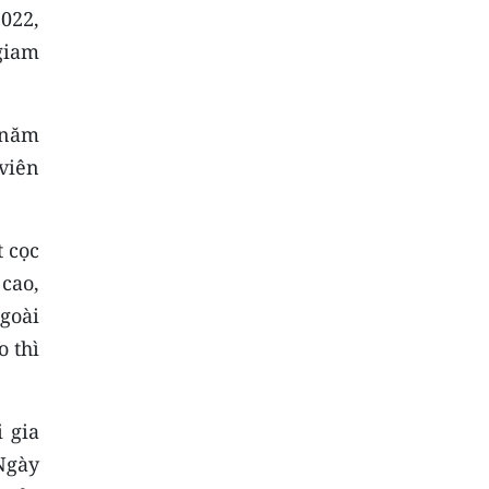
2022,
 giam
 năm
viên
t cọc
cao,
goài
o thì
 gia
 Ngày