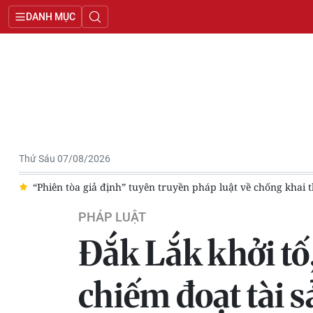
DANH MỤC
Thứ Sáu 07/08/2026
nh” tuyên truyền pháp luật về chống khai thác IUU
Nhiều đề xu
PHÁP LUẬT
Đắk Lắk khởi tố,
chiếm đoạt tài s