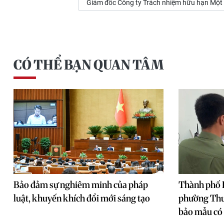
Giám đốc Công ty Trách nhiệm hữu hạn Một 
CÓ THỂ BẠN QUAN TÂM
Bảo đảm sự nghiêm minh của pháp
Thành phố 
luật, khuyến khích đổi mới sáng tạo
phường Thuậ
bảo mẫu có 