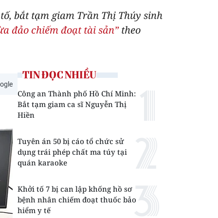
 tố, bắt tạm giam Trần Thị Thúy sinh
ừa đảo chiếm đoạt tài sản”
theo
TIN ĐỌC NHIỀU
ogle
Công an Thành phố Hồ Chí Minh:
Bắt tạm giam ca sĩ Nguyễn Thị
Hiền
Tuyên án 50 bị cáo tổ chức sử
dụng trái phép chất ma túy tại
quán karaoke
Khởi tố 7 bị can lập khống hồ sơ
bệnh nhân chiếm đoạt thuốc bảo
hiểm y tế