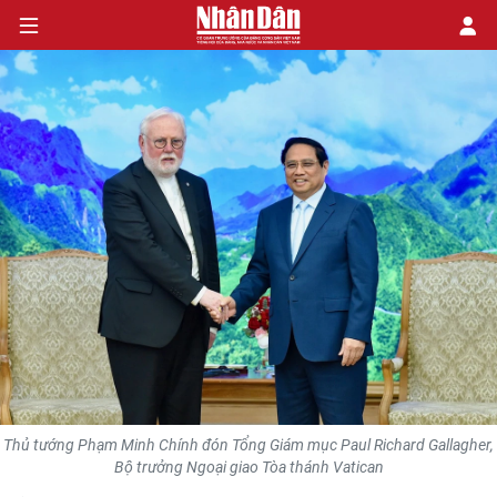
CHÍNH TRỊ
KINH TẾ
VĂN HÓA
XÃ HỘI
PHÁP LUẬT
DU LỊCH
Thủ tướng Phạm Minh Chính đón Tổng Giám mục Paul Richard Gallagher,
Bộ trưởng Ngoại giao Tòa thánh Vatican
THẾ GIỚI