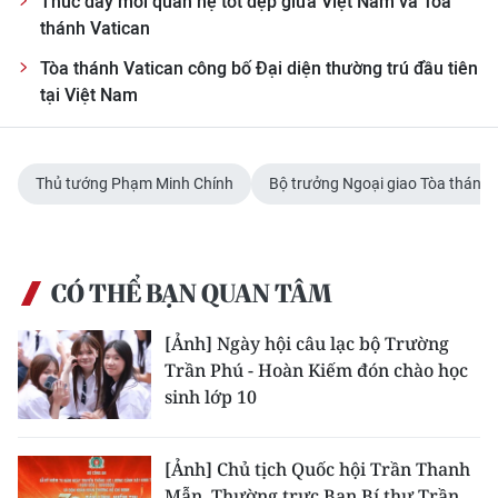
Thúc đẩy mối quan hệ tốt đẹp giữa Việt Nam và Tòa
thánh Vatican
Tòa thánh Vatican công bố Đại diện thường trú đầu tiên
tại Việt Nam
Thủ tướng Phạm Minh Chính
Bộ trưởng Ngoại giao Tòa thánh 
CÓ THỂ BẠN QUAN TÂM
[Ảnh] Ngày hội câu lạc bộ Trường
Trần Phú - Hoàn Kiếm đón chào học
sinh lớp 10
[Ảnh] Chủ tịch Quốc hội Trần Thanh
Mẫn, Thường trực Ban Bí thư Trần