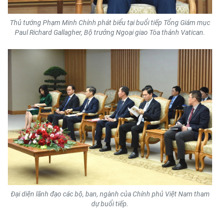
TIN MỚI
Thủ tướng Phạm Minh Chính phát biểu tại buổi tiếp Tổng Giám mục
TIN ĐỊA PHƯƠNG
Paul Richard Gallagher, Bộ trưởng Ngoại giao Tòa thánh Vatican.
Trung du và miền núi phía Bắc
Đồng bằng sông Hồng
Bắc Trung Bộ
Duyên hải Nam Trung Bộ và Tây
Nguyên
Đông Nam Bộ
Đồng bằng sông Cửu Long
Đại diện lãnh đạo các bộ, ban, ngành của Chính phủ Việt Nam tham
Chuyên trang Hà Nội
dự buổi tiếp.
Chuyên trang TP. Hồ Chí Minh