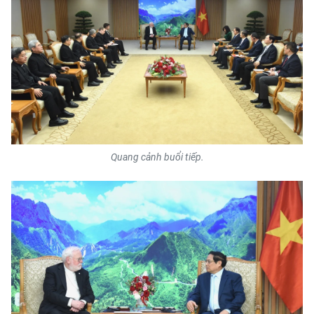
CHƯƠNG TRÌNH OCOP - MỖI XÃ
MỘT SẢN PHẨM
RADIO
MEDIA CENTER
E-Magazine
Quang cảnh buổi tiếp.
Video
Media Chính trị
Media Kinh tế
Media Văn hóa
Media Xã hội