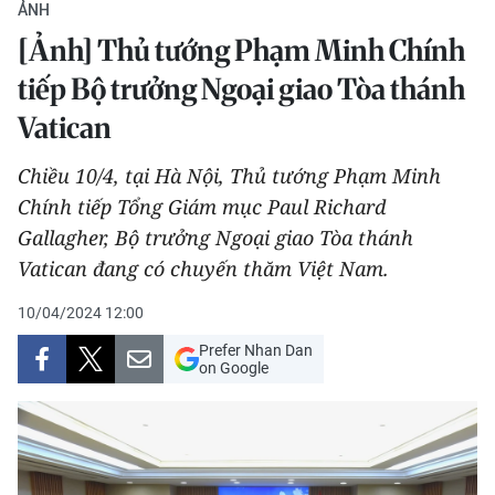
ẢNH
THỂ THAO
[Ảnh] Thủ tướng Phạm Minh Chính
GIÁO DỤC
tiếp Bộ trưởng Ngoại giao Tòa thánh
Vatican
Y TẾ
Chiều 10/4, tại Hà Nội, Thủ tướng Phạm Minh
KHOA HỌC - CÔNG NGHỆ
Chính tiếp Tổng Giám mục Paul Richard
Gallagher, Bộ trưởng Ngoại giao Tòa thánh
MÔI TRƯỜNG
Vatican đang có chuyến thăm Việt Nam.
BẠN ĐỌC
10/04/2024 12:00
KIỂM CHỨNG THÔNG TIN
Prefer Nhan Dan
on Google
TRI THỨC CHUYÊN SÂU
54 DÂN TỘC VIỆT NAM