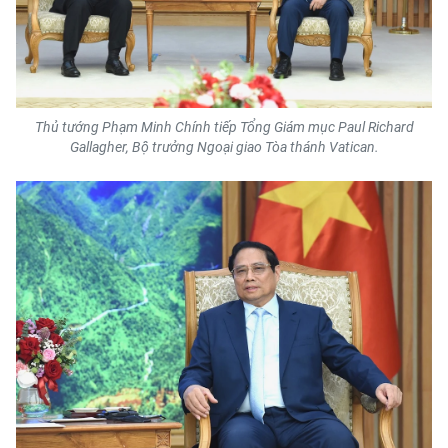
Media Pháp luật
Media Du lịch
Media Thế giới
Thủ tướng Phạm Minh Chính tiếp Tổng Giám mục Paul Richard
Media Thể thao
Gallagher, Bộ trưởng Ngoại giao Tòa thánh Vatican.
Media Giáo dục
Media Y tế
Media Khoa học - Công nghệ
Media Môi trường
Ảnh
Infographic