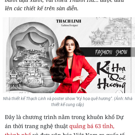
THỂ THAO
lên các thiết kế trên sàn diễn.
GIÁO DỤC
Y TẾ
KHOA HỌC - CÔNG NGHỆ
MÔI TRƯỜNG
BẠN ĐỌC
KIỂM CHỨNG THÔNG TIN
Nhà thiết kế Thạch Linh và poster show "Ký họa quê hương". (Ảnh: Nhà
thiết kế cung cấp)
TRI THỨC CHUYÊN SÂU
Đây là chương trình nằm trong khuôn khổ Dự
54 DÂN TỘC VIỆT NAM
án thời trang nghệ thuật
quảng bá 63 tỉnh,