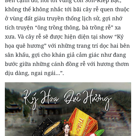
Bên cạnh đó, nói tới vùng Côn Sơn-Kiếp Bạc,
ENGLISH
không thể không nhắc tới bãi cây rễ quen thuộc
ở vùng đất giàu truyền thống lịch sử, gợi nhớ
中文
tích truyện “ông trồng thông, bà trồng rễ” xa
FRANÇAIS
xưa. Và cây rễ sẽ được hiện diện tại show “Ký
họa quê hương” với những trang trí dọc hai bên
РУССКИЙ
sân khấu, gợi cho khán giả cảm giác như đang
ESPAÑOL
bước giữa những cánh đồng rễ với hương thơm
dịu dàng, ngai ngái…”.
한국어