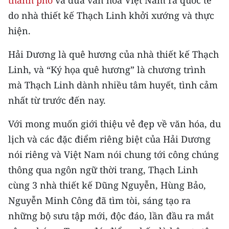
thành phố
và đưa văn hóa Việt Nam ra quốc tế
CHƯƠNG TRÌNH OCOP - MỖI XÃ
do nhà thiết kế Thạch Linh khởi xướng và thực
MỘT SẢN PHẨM
hiện.
RADIO
Hải Dương là quê hương của nhà thiết kế Thạch
Linh, và “Ký họa quê hương” là chương trình
MEDIA CENTER
mà Thạch Linh dành nhiều tâm huyết, tình cảm
E-Magazine
nhất từ trước đến nay.
Video
Với mong muốn giới thiệu vẻ đẹp về văn hóa, du
lịch và các đặc điểm riêng biệt của Hải Dương
Media Chính trị
nói riêng và Việt Nam nói chung tới công chúng
Media Kinh tế
thông qua ngôn ngữ thời trang, Thạch Linh
cùng 3 nhà thiết kế Dũng Nguyễn, Hùng Bảo,
Media Văn hóa
Nguyễn Minh Công đã tìm tòi, sáng tạo ra
Media Xã hội
những bộ sưu tập mới, độc đáo, lần đầu ra mắt