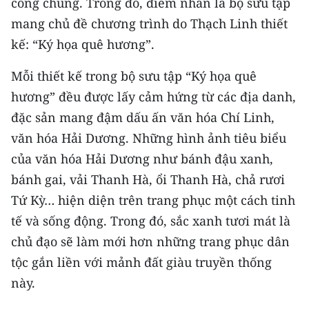
công chúng. Trong đó, điểm nhấn là bộ sưu tập
Media Pháp luật
mang chủ đề chương trình do Thạch Linh thiết
Media Du lịch
kế: “Ký họa quê hương”.
Media Thế giới
Mỗi thiết kế trong bộ sưu tập “Ký họa quê
hương” đều được lấy cảm hứng từ các địa danh,
Media Thể thao
đặc sản mang đậm dấu ấn văn hóa Chí Linh,
Media Giáo dục
văn hóa Hải Dương. Những hình ảnh tiêu biểu
Media Y tế
của văn hóa Hải Dương như bánh đậu xanh,
bánh gai, vải Thanh Hà, ổi Thanh Hà, chả rươi
Media Khoa học - Công nghệ
Tứ Kỳ… hiện diện trên trang phục một cách tinh
Media Môi trường
tế và sống động. Trong đó, sắc xanh tươi mát là
chủ đạo sẽ làm mới hơn những trang phục dân
Ảnh
tộc gắn liền với mảnh đất giàu truyền thống
Infographic
này.