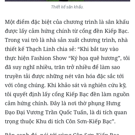
Thiết kế sân khấu.
CHUYÊN ĐỀ
Một điểm đặc biệt của chương trình là sân khấu
CÁC CHUYÊN TRANG
được lấy cảm hứng chính từ cổng đền Kiếp Bạc.
Trong vai trò là nhà sản xuất chương trình, nhà
VỀ BÁO NHÂN DÂN
thiết kế Thạch Linh chia sẻ: “Khi bắt tay vào
thực hiện Fashion Show “Ký họa quê hương”, tôi
THỜI NAY
đã suy nghĩ nhiều, trăn trở nhiều để làm sao
truyền tải được những nét văn hóa đặc sắc tới
NHÂN DÂN CUỐI TUẦN
với công chúng. Khi khảo sát và nghiên cứu kỹ,
NHÂN DÂN HẰNG THÁNG
tôi quyết định lấy cổng Kiếp Bạc đền làm nguồn
cảm hứng chính. Đây là nơi thờ phụng Hưng
MUA BÁO
Đạo Đại Vương Trần Quốc Tuấn, là di tích quan
ĐỌC BÁO IN
trọng thuộc Khu di tích Côn Sơn-Kiếp Bạc”.