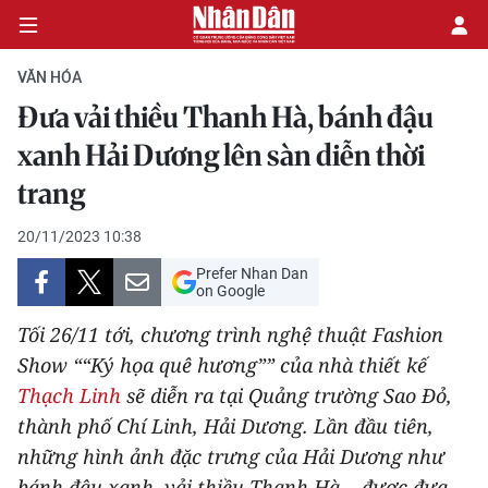
VĂN HÓA
Đưa vải thiều Thanh Hà, bánh đậu
CHÍNH TRỊ
xanh Hải Dương lên sàn diễn thời
trang
KINH TẾ
20/11/2023 10:38
VĂN HÓA
Prefer Nhan Dan
on Google
XÃ HỘI
Tối 26/11 tới, chương trình nghệ thuật Fashion
PHÁP LUẬT
Show ““Ký họa quê hương”” của nhà thiết kế
Thạch Linh
sẽ diễn ra tại Quảng trường Sao Đỏ,
DU LỊCH
thành phố Chí Linh, Hải Dương. Lần đầu tiên,
những hình ảnh đặc trưng của Hải Dương như
THẾ GIỚI
bánh đậu xanh, vải thiều Thanh Hà… được đưa