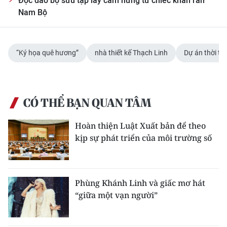
Độc đáo bộ sưu tập lấy cảm hứng từ chiếc khăn rằn
Nam Bộ
“Ký họa quê hương”
nhà thiết kế Thạch Linh
Dự án thời tr
CÓ THỂ BẠN QUAN TÂM
Hoàn thiện Luật Xuất bản để theo
kịp sự phát triển của môi trường số
Phùng Khánh Linh và giấc mơ hát
“giữa một vạn người”