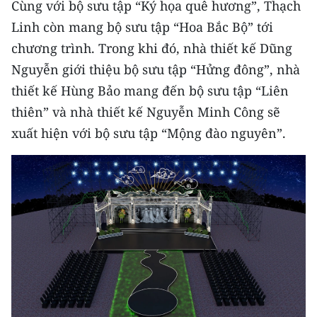
Cùng với bộ sưu tập “Ký họa quê hương”, Thạch
TIN MỚI
Linh còn mang bộ sưu tập “Hoa Bắc Bộ” tới
TIN ĐỊA PHƯƠNG
chương trình. Trong khi đó, nhà thiết kế Dũng
Nguyễn giới thiệu bộ sưu tập “Hửng đông”, nhà
Trung du và miền núi phía Bắc
thiết kế Hùng Bảo mang đến bộ sưu tập “Liên
Đồng bằng sông Hồng
thiên” và nhà thiết kế Nguyễn Minh Công sẽ
xuất hiện với bộ sưu tập “Mộng đào nguyên”.
Bắc Trung Bộ
Duyên hải Nam Trung Bộ và Tây
Nguyên
Đông Nam Bộ
Đồng bằng sông Cửu Long
Chuyên trang Hà Nội
Chuyên trang TP. Hồ Chí Minh