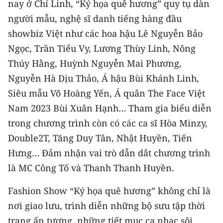
nay ở Chí Linh, “Ký họa quê hương” quy tụ dàn
người mẫu, nghệ sĩ danh tiếng hàng đầu
showbiz Việt như các hoa hậu Lê Nguyễn Bảo
Ngọc, Trần Tiểu Vy, Lương Thùy Linh, Nông
Thúy Hằng, Huỳnh Nguyễn Mai Phương,
Nguyễn Hà Dịu Thảo, Á hậu Bùi Khánh Linh,
Siêu mẫu Võ Hoàng Yến, Á quân The Face Việt
Nam 2023 Bùi Xuân Hạnh… Tham gia biểu diễn
trong chương trình còn có các ca sĩ Hòa Minzy,
Double2T, Tăng Duy Tân, Nhật Huyền, Tiến
Hưng… Đảm nhận vai trò dẫn dắt chương trình
là MC Công Tố và Thanh Thanh Huyền.
Fashion Show “Ký họa quê hương” không chỉ là
nơi giao lưu, trình diễn những bộ sưu tập thời
trang ấn tượng, những tiết mục ca nhạc sôi