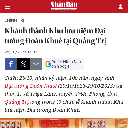
CHÍNH TRỊ
Khánh thành Khu lưu niệm Đại
CHÍNH TRỊ
tướng Đoàn Khuê tại Quảng Trị
KINH TẾ
26/10/2023 14:02
Prefer Nhan Dan
VĂN HÓA
on Google
Chiều 26/10, nhân kỷ niệm 100 năm ngày sinh
XÃ HỘI
Đại tướng Đoàn Khuê
(29/10/1923-29/10/2023) tại
thôn 1, xã Triệu Lăng, huyện Triệu Phong, tỉnh
PHÁP LUẬT
Quảng Trị
long trọng tổ chức lễ khánh thành Khu
DU LỊCH
lưu niệm Đại tướng Đoàn Khuê.
THẾ GIỚI