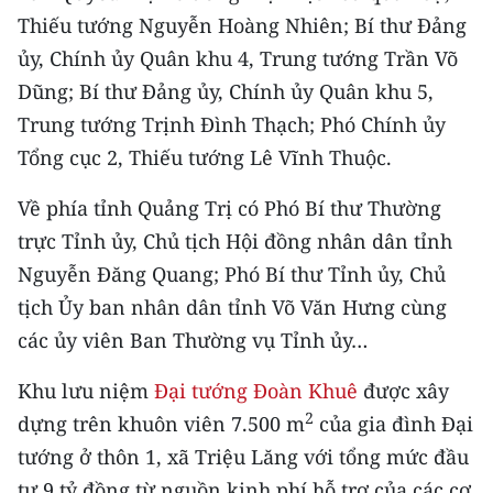
CHƯƠNG TRÌNH OCOP - MỖI XÃ
Thiếu tướng Nguyễn Hoàng Nhiên; Bí thư Đảng
MỘT SẢN PHẨM
ủy, Chính ủy Quân khu 4, Trung tướng Trần Võ
Dũng; Bí thư Đảng ủy, Chính ủy Quân khu 5,
RADIO
Trung tướng Trịnh Đình Thạch; Phó Chính ủy
Tổng cục 2, Thiếu tướng Lê Vĩnh Thuộc.
MEDIA CENTER
Về phía tỉnh Quảng Trị có Phó Bí thư Thường
E-Magazine
trực Tỉnh ủy, Chủ tịch Hội đồng nhân dân tỉnh
Video
Nguyễn Đăng Quang; Phó Bí thư Tỉnh ủy, Chủ
tịch Ủy ban nhân dân tỉnh Võ Văn Hưng cùng
Media Chính trị
các ủy viên Ban Thường vụ Tỉnh ủy…
Media Kinh tế
Khu lưu niệm
Đại tướng Đoàn Khuê
được xây
Media Văn hóa
2
dựng trên khuôn viên 7.500 m
của gia đình Đại
Media Xã hội
tướng ở thôn 1, xã Triệu Lăng với tổng mức đầu
tư 9 tỷ đồng từ nguồn kinh phí hỗ trợ của các cơ