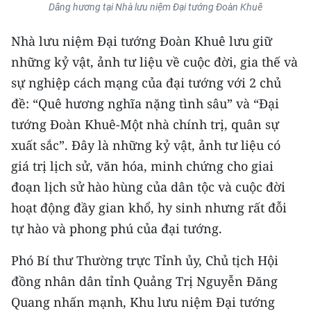
Dâng hương tại Nhà lưu niệm Đại tướng Đoàn Khuê
TIN MỚI
Nhà lưu niệm Đại tướng Đoàn Khuê lưu giữ
TIN ĐỊA PHƯƠNG
những kỷ vật, ảnh tư liệu về cuộc đời, gia thế và
Trung du và miền núi phía Bắc
sự nghiệp cách mạng của đại tướng với 2 chủ
đề: “Quê hương nghĩa nặng tình sâu” và “Đại
Đồng bằng sông Hồng
tướng Đoàn Khuê-Một nhà chính trị, quân sự
Bắc Trung Bộ
xuất sắc”. Đây là những kỷ vật, ảnh tư liệu có
giá trị lịch sử, văn hóa, minh chứng cho giai
Duyên hải Nam Trung Bộ và Tây
đoạn lịch sử hào hùng của dân tộc và cuộc đời
Nguyên
hoạt động đầy gian khổ, hy sinh nhưng rất đỗi
Đông Nam Bộ
tự hào và phong phú của đại tướng.
Đồng bằng sông Cửu Long
Phó Bí thư Thường trực Tỉnh ủy, Chủ tịch Hội
Chuyên trang Hà Nội
đồng nhân dân tỉnh Quảng Trị Nguyễn Đăng
Quang nhấn mạnh, Khu lưu niệm Đại tướng
Chuyên trang TP. Hồ Chí Minh