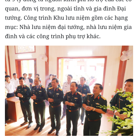
Media Pháp luật
quan, đơn vị trong, ngoài tỉnh và gia đình Đại
Media Du lịch
tướng. Công trình Khu lưu niệm gồm các hạng
mục: Nhà lưu niệm đại tướng, nhà lưu niệm gia
Media Thế giới
đình và các công trình phụ trợ khác.
Media Thể thao
Media Giáo dục
Media Y tế
Media Khoa học - Công nghệ
Media Môi trường
Ảnh
Infographic