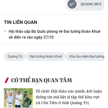
ENGLISH
QUANG HUY
中文
TIN LIÊN QUAN
FRANÇAIS
Hội thảo cấp Bộ Quốc phòng về Đại tướng Đoàn Khuê
sẽ diễn ra vào ngày 27/10
РУССКИЙ
ESPAÑOL
Quảng Trị
Đại tướng Đoàn Khuê
Khu lưu niệm Đại tướng 
한국어
CÓ THỂ BẠN QUAN TÂM
Tổ chức Hội thảo xác minh, kết luận
thông tin mộ liệt sĩ tập thể khu vực
xã Cồn Tiên ở tỉnh Quảng Trị