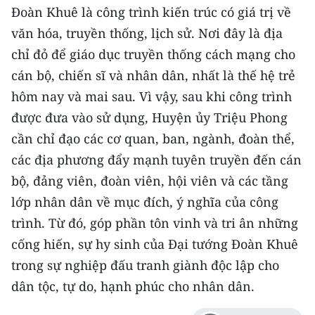
Đoàn Khuê là công trình kiến trúc có giá trị về
CHUYÊN ĐỀ
văn hóa, truyền thống, lịch sử. Nơi đây là địa
chỉ đỏ để giáo dục truyền thống cách mạng cho
CÁC CHUYÊN TRANG
cán bộ, chiến sĩ và nhân dân, nhất là thế hệ trẻ
hôm nay và mai sau. Vì vậy, sau khi công trình
VỀ BÁO NHÂN DÂN
được đưa vào sử dụng, Huyện ủy Triệu Phong
cần chỉ đạo các cơ quan, ban, ngành, đoàn thể,
THỜI NAY
các địa phương đẩy mạnh tuyên truyền đến cán
NHÂN DÂN CUỐI TUẦN
bộ, đảng viên, đoàn viên, hội viên và các tầng
lớp nhân dân về mục đích, ý nghĩa của công
NHÂN DÂN HẰNG THÁNG
trình. Từ đó, góp phần tôn vinh và tri ân những
cống hiến, sự hy sinh của Đại tướng Đoàn Khuê
MUA BÁO
trong sự nghiệp đấu tranh giành độc lập cho
ĐỌC BÁO IN
dân tộc, tự do, hạnh phúc cho nhân dân.