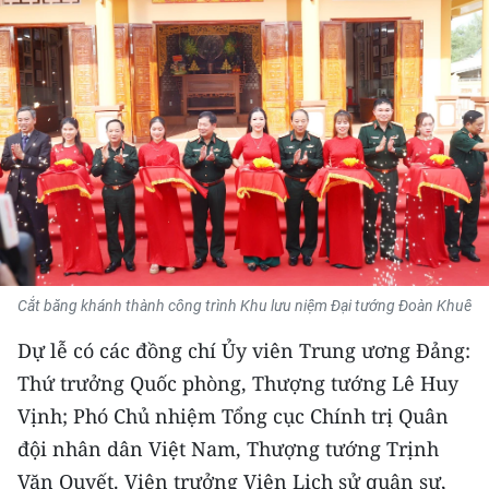
THỂ THAO
GIÁO DỤC
Y TẾ
KHOA HỌC - CÔNG NGHỆ
MÔI TRƯỜNG
BẠN ĐỌC
Cắt băng khánh thành công trình Khu lưu niệm Đại tướng Đoàn Khuê
KIỂM CHỨNG THÔNG TIN
Dự lễ có các đồng chí Ủy viên Trung ương Đảng:
Thứ trưởng Quốc phòng, Thượng tướng Lê Huy
TRI THỨC CHUYÊN SÂU
Vịnh; Phó Chủ nhiệm Tổng cục Chính trị Quân
54 DÂN TỘC VIỆT NAM
đội nhân dân Việt Nam, Thượng tướng Trịnh
Văn Quyết. Viện trưởng Viện Lịch sử quân sự,