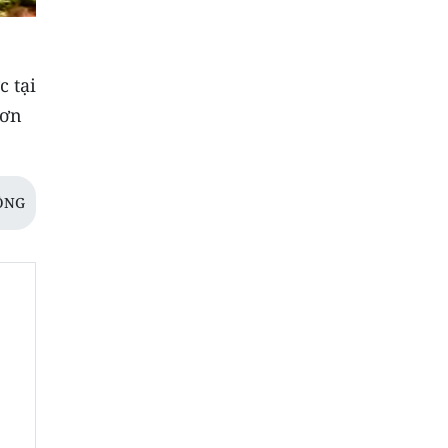
 tại
Sơn
ỒNG