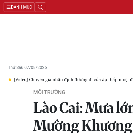
DANH MỤC
Thứ Sáu 07/08/2026
c Bộ
Hà Nội chủ động xây dựng các phương án phòng, chống t
MÔI TRƯỜNG
Lào Cai: Mưa lớn
Mường Khương