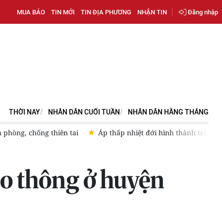
MUA BÁO
TIN MỚI
TIN ĐỊA PHƯƠNG
NHẬN TIN
Đăng nhập
THỜI NAY
NHÂN DÂN CUỐI TUẦN
NHÂN DÂN HẰNG THÁNG
iật cấp 8, biển động
[Video] Dự báo thời tiết đêm nay và ngà
iao thông ở huyện