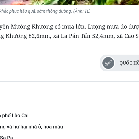
ể khắc phục hậu quả, sớm thông đường. (Ảnh: TL)
 huyện Mường Khương có mưa lớn. Lượng mưa đo được
ng Khương 82,6mm, xã La Pán Tẩn 52,4mm, xã Cao 
QUỐC H
h phố Lào Cai
ông và hư hại nhà ở, hoa màu
 Sa Pa