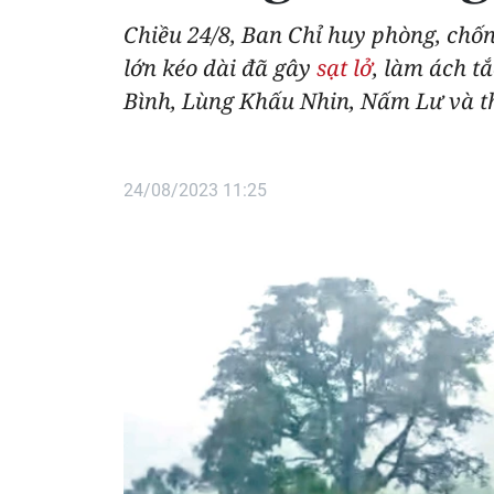
Chiều 24/8, Ban Chỉ huy phòng, chố
lớn kéo dài đã gây
sạt lở
, làm ách t
Bình, Lùng Khấu Nhin, Nấm Lư và t
24/08/2023 11:25