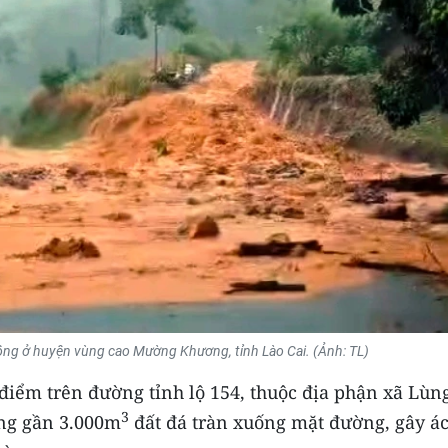
hông ở huyện vùng cao Mường Khương, tỉnh Lào Cai. (Ảnh: TL)
3 điểm trên đường tỉnh lộ 154, thuộc địa phận xã Lùn
3
ng gần 3.000m
đất đá tràn xuống mặt đường, gây á