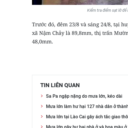
Kiểm tra điểm sạt lở đ
Trước đó, đêm 23/8 và sáng 24/8, tại
xã Nậm Chảy là 89,8mm, thị trấn Mườ
48,0mm.
TIN LIÊN QUAN
Sa Pa ngập nặng do mưa lớn, kéo dài
Mưa lớn làm hư hại 127 nhà dân ở thàn
Mưa lớn tại Lào Cai gây ách tắc giao th
Mưa lớn gây hư hại nhà ở và hoa màu ở