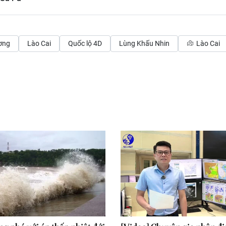
ơng
Lào Cai
Quốc lộ 4D
Lùng Khấu Nhin
Lào Cai