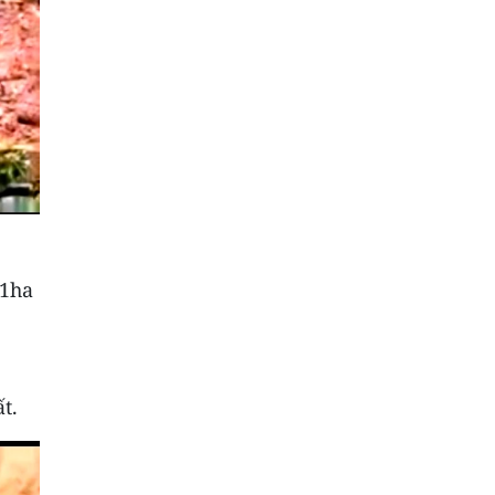
11ha
t.