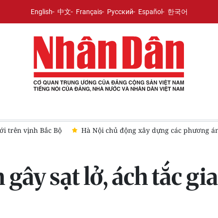
English
中文
Français
Русский
Español
한국어
hiên tai
Áp thấp nhiệt đới hình thành trên vịnh Bắc Bộ, gió g
 gây sạt lở, ách tắc g