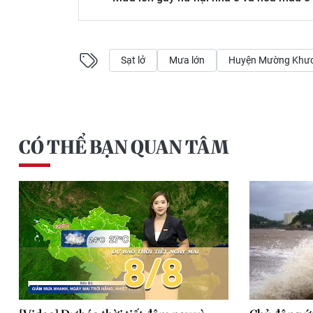
Sạt lở
Mưa lớn
Huyện Mường Khư
CÓ THỂ BẠN QUAN TÂM