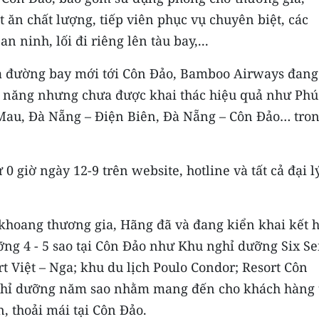
 ăn chất lượng, tiếp viên phục vụ chuyên biệt, các
n ninh, lối đi riêng lên tàu bay,...
ba đường bay mới tới Côn Đảo, Bamboo Airways đang
m năng nhưng chưa được khai thác hiệu quả như Phú
 Mau, Đà Nẵng – Điện Biên, Đà Nẵng – Côn Đảo… tro
 giờ ngày 12-9 trên website, hotline và tất cả đại l
 khoang thương gia, Hãng đã và đang kiển khai kết 
ỡng 4 - 5 sao tại Côn Đảo như Khu nghỉ dưỡng Six S
 Việt – Nga; khu du lịch Poulo Condor; Resort Côn
nghỉ dưỡng năm sao nhằm mang đến cho khách hàng 
, thoải mái tại Côn Đảo.