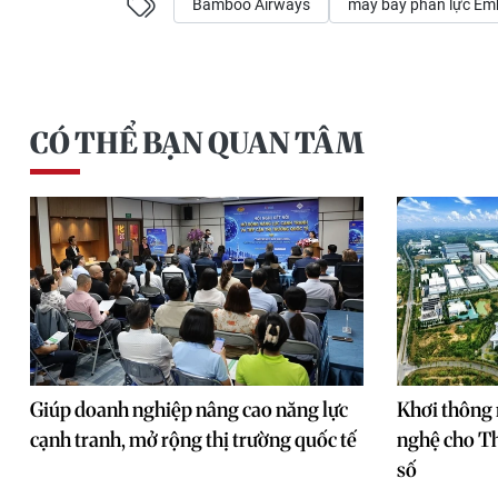
Bamboo Airways
máy bay phản lực Em
CÓ THỂ BẠN QUAN TÂM
Giúp doanh nghiệp nâng cao năng lực
Khơi thông 
cạnh tranh, mở rộng thị trường quốc tế
nghệ cho Th
số