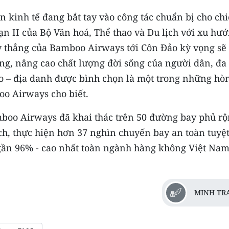
 kinh tế đang bắt tay vào công tác chuẩn bị cho ch
oạn II của Bộ Văn hoá, Thể thao và Du lịch với xu hư
y thẳng của Bamboo Airways tới Côn Đảo kỳ vọng sẽ 
ng, nâng cao chất lượng đời sống của người dân, đa
o – địa danh được bình chọn là một trong những hò
boo Airways cho biết.
mboo Airways đã khai thác trên 50 đường bay phủ r
ch, thực hiện hơn 37 nghìn chuyến bay an toàn tuyệt
ờ gần 96% - cao nhất toàn ngành hàng không Việt Na
MINH TR