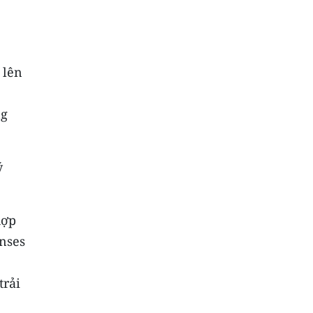
 lên
ng
ý
hợp
enses
trải