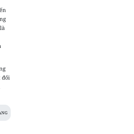
iến
ớng
là
n
ộng
 đối
m
ANG