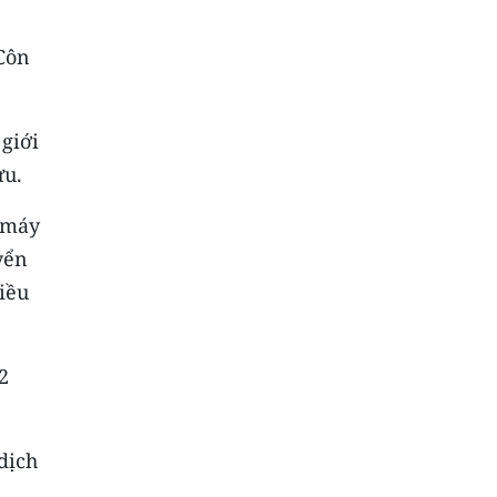
 Côn
giới
ưu.
u máy
yển
điều
2
dịch