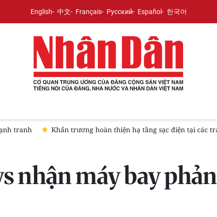
English
中文
Français
Русский
Español
한국어
ác trạm dừng nghỉ
Sắp hoàn thành nâng cấp sân bay hơn 2.40
 nhận máy bay phản