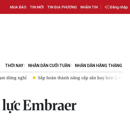
MUA BÁO
TIN MỚI
TIN ĐỊA PHƯƠNG
NHẬN TIN
Đăng nhập
THỜI NAY
NHÂN DÂN CUỐI TUẦN
NHÂN DÂN HẰNG THÁNG
0 tỷ đồng tại Cà Mau
Giúp doanh nghiệp nâng cao năng lực c
 lực Embraer