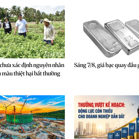
chưa xác định nguyên nhân
Sáng 7/8, giá bạc quay đầu
u màu thiệt hại bất thường