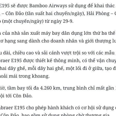
 E195 sẽ được Bamboo Airways sử dụng để khai thác
 – Côn Đảo (tần suất hai chuyến/ngày), Hải Phòng –
 (một chuyến/ngày) từ ngày 29-9.
 của nhà sản xuất máy bay dân dụng lớn thứ ba thế 
cơ hạng sang dành cho doanh nhân và giới thượng l
 dài, chiều cao và sải cánh vượt trội so với các mẫ
aer E195 được thiết kế thông minh, có thể vận chu
ai dãy ghế, mỗi dãy hai ghế, một lối đi ở giữa, tạo 
hoải mái trong khoang.
iờ, tầm bay tối đa 4.260 km, trung bình chỉ mất gần 
ội tới Côn Đảo.
Embraer E195 cho phép hành khách có cơ hội sử dụng 
i Côn Đảo, bao gồm sử dụng phòng chờ thương gia,