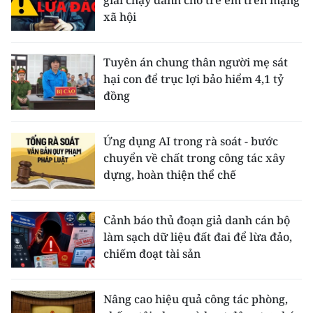
giải chạy dành cho trẻ em trên mạng
xã hội
Tuyên án chung thân người mẹ sát
hại con để trục lợi bảo hiểm 4,1 tỷ
đồng
Ứng dụng AI trong rà soát - bước
chuyển về chất trong công tác xây
dựng, hoàn thiện thể chế
Cảnh báo thủ đoạn giả danh cán bộ
làm sạch dữ liệu đất đai để lừa đảo,
chiếm đoạt tài sản
Nâng cao hiệu quả công tác phòng,