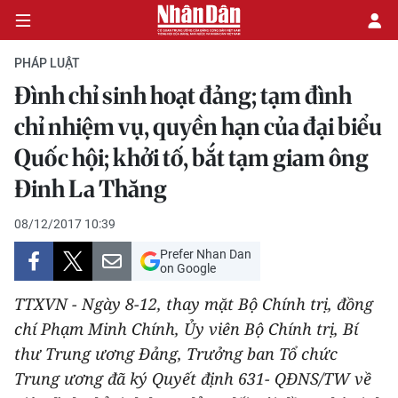
PHÁP LUẬT
Đình chỉ sinh hoạt đảng; tạm đình
CHÍNH TRỊ
chỉ nhiệm vụ, quyền hạn của đại biểu
Quốc hội; khởi tố, bắt tạm giam ông
KINH TẾ
Đinh La Thăng
VĂN HÓA
08/12/2017 10:39
XÃ HỘI
Prefer Nhan Dan
on Google
PHÁP LUẬT
TTXVN - Ngày 8-12, thay mặt Bộ Chính trị, đồng
chí Phạm Minh Chính, Ủy viên Bộ Chính trị, Bí
DU LỊCH
thư Trung ương Đảng, Trưởng ban Tổ chức
THẾ GIỚI
Trung ương đã ký Quyết định 631- QĐNS/TW về