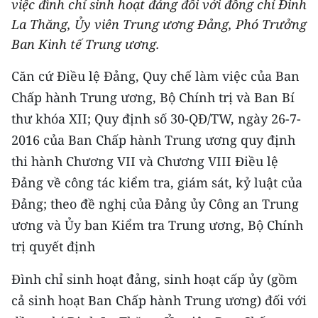
việc đình chỉ sinh hoạt đảng đối với đồng chí Đinh
THỂ THAO
La Thăng, Ủy viên Trung ương Đảng, Phó Trưởng
Ban Kinh tế Trung ương.
GIÁO DỤC
Căn cứ Điều lệ Đảng, Quy chế làm việc của Ban
Y TẾ
Chấp hành Trung ương, Bộ Chính trị và Ban Bí
thư khóa XII; Quy định số 30-QĐ/TW, ngày 26-7-
KHOA HỌC - CÔNG NGHỆ
2016 của Ban Chấp hành Trung ương quy định
MÔI TRƯỜNG
thi hành Chương VII và Chương VIII Điều lệ
Đảng về công tác kiểm tra, giám sát, kỷ luật của
BẠN ĐỌC
Đảng; theo đề nghị của Đảng ủy Công an Trung
KIỂM CHỨNG THÔNG TIN
ương và Ủy ban Kiểm tra Trung ương, Bộ Chính
trị quyết định
TRI THỨC CHUYÊN SÂU
Đình chỉ sinh hoạt đảng, sinh hoạt cấp ủy (gồm
54 DÂN TỘC VIỆT NAM
cả sinh hoạt Ban Chấp hành Trung ương) đối với