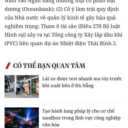
Nam vào Ngân hàng thương mại cổ phần Đại
dương (Oceanbank); (2) Cố ý làm trái quy định
CHUYÊN ĐỀ
của Nhà nước về quản lý kinh tế gây hậu quả
nghiêm trọng; Tham ô tài sản (Điều 278 Bộ luật
CÁC CHUYÊN TRANG
Hình sự) xảy ra tại Tổng công ty Xây lắp dầu khí
(PVC) liên quan dự án Nhiệt điện Thái Bình 2.
VỀ BÁO NHÂN DÂN
THỜI NAY
CÓ THỂ BẠN QUAN TÂM
NHÂN DÂN CUỐI TUẦN
Lái xe được test nhanh ma túy trước
khi xuất bến ở Đà Nẵng
NHÂN DÂN HẰNG THÁNG
MUA BÁO
Tạo hành lang pháp lý cho cơ chế
ĐỌC BÁO IN
sandbox trong lĩnh vực công nghiệp
văn hóa