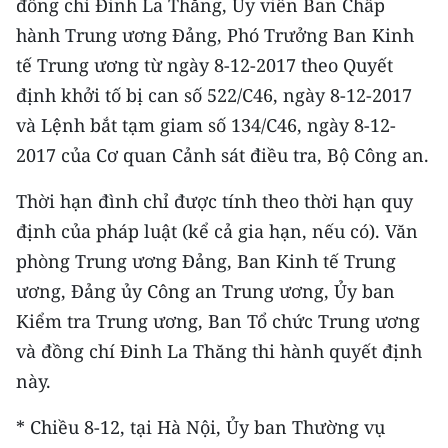
đồng chí Đinh La Thăng, Ủy viên Ban Chấp
CHƯƠNG TRÌNH OCOP - MỖI XÃ
MỘT SẢN PHẨM
hành Trung ương Đảng, Phó Trưởng Ban Kinh
tế Trung ương từ ngày 8-12-2017 theo Quyết
định khởi tố bị can số 522/C46, ngày 8-12-2017
RADIO
và Lệnh bắt tạm giam số 134/C46, ngày 8-12-
MEDIA CENTER
2017 của Cơ quan Cảnh sát điều tra, Bộ Công an.
E-Magazine
Thời hạn đình chỉ được tính theo thời hạn quy
định của pháp luật (kể cả gia hạn, nếu có). Văn
Video
phòng Trung ương Đảng, Ban Kinh tế Trung
Media Chính trị
ương, Đảng ủy Công an Trung ương, Ủy ban
Kiểm tra Trung ương, Ban Tổ chức Trung ương
Media Kinh tế
và đồng chí Đinh La Thăng thi hành quyết định
Media Văn hóa
này.
Media Xã hội
* Chiều 8-12, tại Hà Nội, Ủy ban Thường vụ