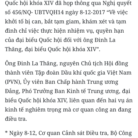
Quốc hội khóa XIV đã họp thông qua Nghị quyết
Media Pháp luật
số 456/NQ- UBTVQH14 ngày 8-12-2017 “Về việc
Media Du lịch
khởi tố bị can, bắt tạm giam, khám xét và tạm
Media Thế giới
đình chỉ việc thực hiện nhiệm vụ, quyền hạn
của đại biểu Quốc hội đối với ông Đinh La
Media Thể thao
Thăng, đại biểu Quốc hội khóa XIV”.
Media Giáo dục
Ông Đinh La Thăng, nguyên Chủ tịch Hội đồng
Media Y tế
thành viên Tập đoàn Dầu khí quốc gia Việt Nam
(PVN), Ủy viên Ban Chấp hành Trung ương
Media Khoa học - Công nghệ
Đảng, Phó Trưởng Ban Kinh tế Trung ương, đại
Media Môi trường
biểu Quốc hội khóa XIV, liên quan đến hai vụ án
kinh tế nghiêm trọng mà cơ quan công an đang
Ảnh
điều tra.
Infographic
* Ngày 8-12, Cơ quan Cảnh sát Điều tra, Bộ Công