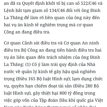
an đã ra Quyết định khởi tố bị can số 522/C46 và
TIN MỚI
Lệnh bắt tạm giam số 134/C46 đối với ông Đinh
TIN ĐỊA PHƯƠNG
La Thăng để làm rõ liên quan của ông này đến
hai vụ án kinh tế nghiêm trọng mà cơ quan
Trung du và miền núi phía Bắc
Công an đang điều tra.
Đồng bằng sông Hồng
Cơ quan Cảnh sát điều tra và Cơ quan An ninh
Bắc Trung Bộ
điều tra Bộ Công an đang tiến hành điều tra hai
vụ án liên quan đến trách nhiệm của ông Đinh
Duyên hải Nam Trung Bộ và Tây
La Thăng: (1) Cố ý làm trái quy định của Nhà
Nguyên
nước về quản lý kinh tế gây hậu quả nghiêm
Đông Nam Bộ
trọng (Điều 165 Bộ luật Hình sự); lạm dụng chức
Đồng bằng sông Cửu Long
vụ, quyền hạn chiếm đoạt tài sản (Điều 280 Bộ
luật Hình sự), gây thiệt hại 800 tỷ đồng trong
Chuyên trang Hà Nội
việc góp vốn của Tập đoàn Dầu khí quốc gia Việt
Chuyên trang TP. Hồ Chí Minh