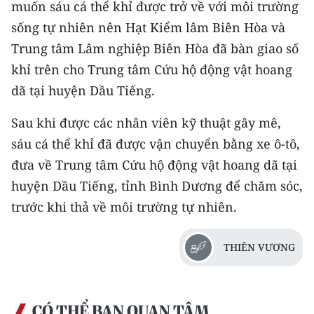
muốn sáu cá thể khỉ được trở về với môi trường
CHƯƠNG TRÌNH OCOP - MỖI XÃ
MỘT SẢN PHẨM
sống tự nhiên nên Hạt Kiểm lâm Biên Hòa và
Trung tâm Lâm nghiệp Biên Hòa đã bàn giao số
RADIO
khỉ trên cho Trung tâm Cứu hộ động vật hoang
dã tại huyện Dầu Tiếng.
MEDIA CENTER
Sau khi được các nhân viên kỹ thuật gây mê,
E-Magazine
sáu cá thể khỉ đã được vận chuyển bằng xe ô-tô,
đưa về Trung tâm Cứu hộ động vật hoang dã tại
Video
huyện Dầu Tiếng, tỉnh Bình Dương để chăm sóc,
Media Chính trị
trước khi thả về môi trường tự nhiên.
Media Kinh tế
THIÊN VƯƠNG
Media Văn hóa
Media Xã hội
CÓ THỂ BẠN QUAN TÂM