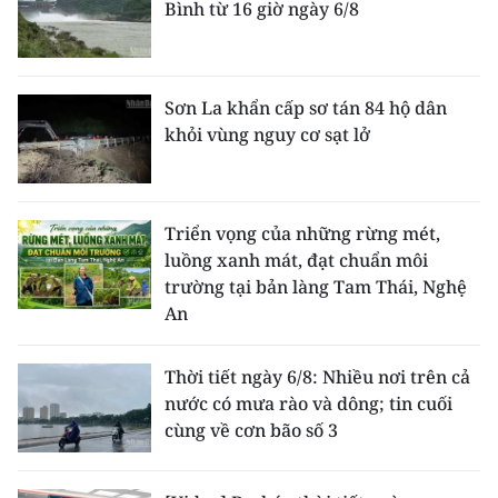
Bình từ 16 giờ ngày 6/8
CHUYÊN ĐỀ
CÁC CHUYÊN TRANG
Sơn La khẩn cấp sơ tán 84 hộ dân
khỏi vùng nguy cơ sạt lở
VỀ BÁO NHÂN DÂN
THỜI NAY
Triển vọng của những rừng mét,
luồng xanh mát, đạt chuẩn môi
NHÂN DÂN CUỐI TUẦN
trường tại bản làng Tam Thái, Nghệ
An
NHÂN DÂN HẰNG THÁNG
Thời tiết ngày 6/8: Nhiều nơi trên cả
MUA BÁO
nước có mưa rào và dông; tin cuối
cùng về cơn bão số 3
ĐỌC BÁO IN