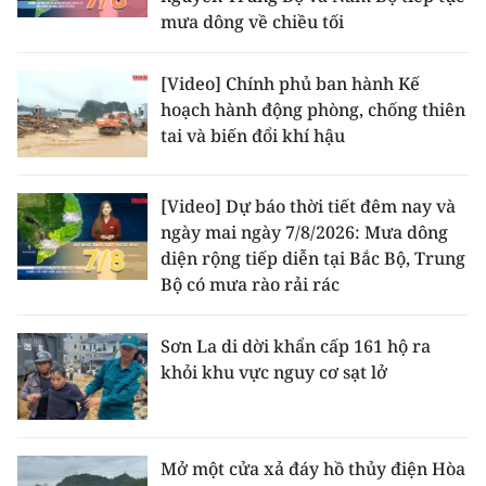
TIN MỚI
mưa dông về chiều tối
TIN ĐỊA PHƯƠNG
[Video] Chính phủ ban hành Kế
hoạch hành động phòng, chống thiên
Trung du và miền núi phía Bắc
tai và biến đổi khí hậu
Đồng bằng sông Hồng
[Video] Dự báo thời tiết đêm nay và
Bắc Trung Bộ
ngày mai ngày 7/8/2026: Mưa dông
diện rộng tiếp diễn tại Bắc Bộ, Trung
Duyên hải Nam Trung Bộ và Tây
Bộ có mưa rào rải rác
Nguyên
Đông Nam Bộ
Sơn La di dời khẩn cấp 161 hộ ra
khỏi khu vực nguy cơ sạt lở
Đồng bằng sông Cửu Long
Chuyên trang Hà Nội
Mở một cửa xả đáy hồ thủy điện Hòa
Chuyên trang TP. Hồ Chí Minh