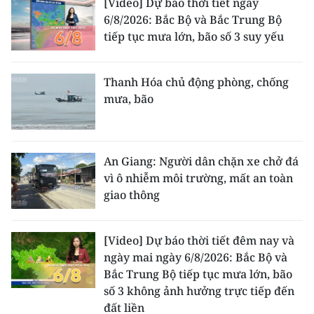
[Video] Dự báo thời tiết ngày
ENGLISH
6/8/2026: Bắc Bộ và Bắc Trung Bộ
tiếp tục mưa lớn, bão số 3 suy yếu
中文
FRANÇAIS
Thanh Hóa chủ động phòng, chống
mưa, bão
РУССКИЙ
ESPAÑOL
An Giang: Người dân chặn xe chở đá
한국어
vì ô nhiễm môi trường, mất an toàn
giao thông
[Video] Dự báo thời tiết đêm nay và
ngày mai ngày 6/8/2026: Bắc Bộ và
Bắc Trung Bộ tiếp tục mưa lớn, bão
số 3 không ảnh hưởng trực tiếp đến
đất liền