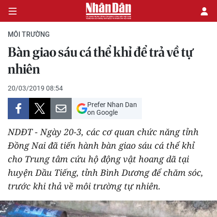
MÔI TRƯỜNG
Bàn giao sáu cá thể khỉ để trả về tự
CHÍNH TRỊ
nhiên
KINH TẾ
20/03/2019 08:54
Prefer Nhan Dan
VĂN HÓA
on Google
NDĐT - Ngày 20-3, các cơ quan chức năng tỉnh
XÃ HỘI
Đồng Nai đã tiến hành bàn giao sáu cá thể khỉ
cho Trung tâm cứu hộ động vật hoang dã tại
PHÁP LUẬT
huyện Dầu Tiếng, tỉnh Bình Dương để chăm sóc,
DU LỊCH
trước khi thả về môi trường tự nhiên.
THẾ GIỚI