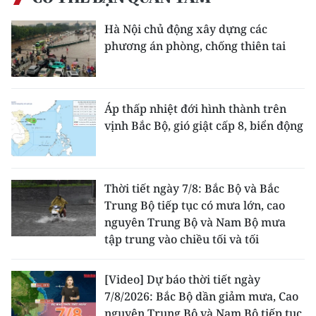
Media Pháp luật
Hà Nội chủ động xây dựng các
Media Du lịch
phương án phòng, chống thiên tai
Media Thế giới
Media Thể thao
Áp thấp nhiệt đới hình thành trên
vịnh Bắc Bộ, gió giật cấp 8, biển động
Media Giáo dục
Media Y tế
Thời tiết ngày 7/8: Bắc Bộ và Bắc
Media Khoa học - Công nghệ
Trung Bộ tiếp tục có mưa lớn, cao
nguyên Trung Bộ và Nam Bộ mưa
Media Môi trường
tập trung vào chiều tối và tối
Ảnh
[Video] Dự báo thời tiết ngày
Infographic
7/8/2026: Bắc Bộ dần giảm mưa, Cao
nguyên Trung Bộ và Nam Bộ tiếp tục