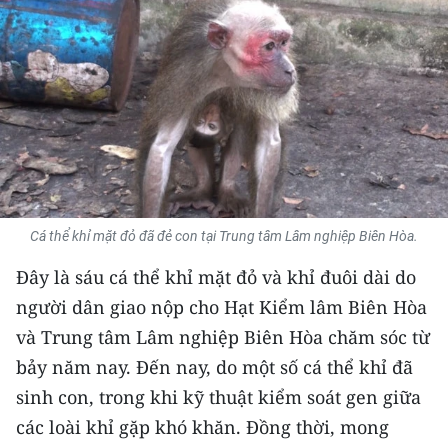
THỂ THAO
GIÁO DỤC
Y TẾ
KHOA HỌC - CÔNG NGHỆ
MÔI TRƯỜNG
Cá thể khỉ mặt đỏ đã đẻ con tại Trung tâm Lâm nghiệp Biên Hòa.
BẠN ĐỌC
Đây là sáu cá thể khỉ mặt đỏ và khỉ đuôi dài do
người dân giao nộp cho Hạt Kiểm lâm Biên Hòa
KIỂM CHỨNG THÔNG TIN
và Trung tâm Lâm nghiệp Biên Hòa chăm sóc từ
TRI THỨC CHUYÊN SÂU
bảy năm nay. Đến nay, do một số cá thể khỉ đã
sinh con, trong khi kỹ thuật kiểm soát gen giữa
54 DÂN TỘC VIỆT NAM
các loài khỉ gặp khó khăn. Đồng thời, mong