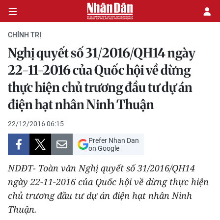
CHÍNH TRỊ
Nghị quyết số 31/2016/QH14 ngày
CHÍNH TRỊ
22-11-2016 của Quốc hội về dừng
thực hiện chủ trương đầu tư dự án
KINH TẾ
điện hạt nhân Ninh Thuận
VĂN HÓA
22/12/2016 06:15
XÃ HỘI
Prefer Nhan Dan
on Google
PHÁP LUẬT
NDĐT- Toàn văn Nghị quyết số 31/2016/QH14
ngày 22-11-2016 của Quốc hội về dừng thực hiện
DU LỊCH
chủ trương đầu tư dự án điện hạt nhân Ninh
THẾ GIỚI
Thuận.