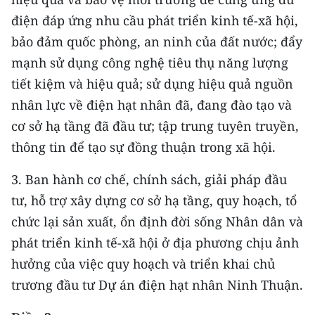
TIN MỚI
điện đáp ứng nhu cầu phát triển kinh tế-xã hội,
bảo đảm quốc phòng, an ninh của đất nước; đẩy
TIN ĐỊA PHƯƠNG
mạnh sử dụng công nghệ tiêu thụ năng lượng
Trung du và miền núi phía Bắc
tiết kiệm và hiệu quả; sử dụng hiệu quả nguồn
nhân lực về điện hạt nhân đã, đang đào tạo và
Đồng bằng sông Hồng
cơ sở hạ tầng đã đầu tư; tập trung tuyên truyền,
Bắc Trung Bộ
thông tin để tạo sự đồng thuận trong xã hội.
Duyên hải Nam Trung Bộ và Tây
3. Ban hành cơ chế, chính sách, giải pháp đầu
Nguyên
tư, hỗ trợ xây dựng cơ sở hạ tầng, quy hoạch, tổ
Đông Nam Bộ
chức lại sản xuất, ổn định đời sống Nhân dân và
phát triển kinh tế-xã hội ở địa phương chịu ảnh
Đồng bằng sông Cửu Long
hưởng của việc quy hoạch và triển khai chủ
Chuyên trang Hà Nội
trương đầu tư Dự án điện hạt nhân Ninh Thuận.
Chuyên trang TP. Hồ Chí Minh