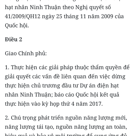
Media Pháp luật
hạt nhân Ninh Thuận theo Nghị quyết số
41/2009/QH12 ngày 25 tháng 11 năm 2009 của
Media Du lịch
Quốc hội.
Media Thế giới
Điều 2
Media Thể thao
Giao Chính phủ:
Media Giáo dục
1. Thực hiện các giải pháp thuộc thẩm quyền để
Media Y tế
giải quyết các vấn đề liên quan đến việc dừng
Media Khoa học - Công nghệ
thực hiện chủ trương đầu tư Dự án điện hạt
nhân Ninh Thuận; báo cáo Quốc hội kết quả
Media Môi trường
thực hiện vào kỳ họp thứ 4 năm 2017.
Ảnh
2. Chú trọng phát triển nguồn năng lượng mới,
Infographic
năng lượng tái tạo, nguồn năng lượng an toàn,
hiệu quả và bảo vệ môi trường để cung ứng đủ