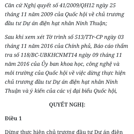
CHƯƠNG TRÌNH OCOP - MỖI XÃ
Căn cứ Nghị quyết số 41/2009/QH12 ngày 25
MỘT SẢN PHẨM
tháng 11 năm 2009 của Quốc hội về chủ trương
đầu tư Dự án điện hạt nhân Ninh Thuận;
RADIO
Sau khi xem xét Tờ trình số 513/TTr-CP ngày 03
MEDIA CENTER
tháng 11 năm 2016 của Chính phủ, Báo cáo thẩm
tra số 118/BC-UBKHCNMT14 ngày 09 tháng 11
E-Magazine
năm 2016 của Ủy ban khoa học, công nghệ và
Video
môi trường của Quốc hội về việc dừng thực hiện
chủ trương đầu tư Dự án điện hạt nhân Ninh
Media Chính trị
Thuận và ý kiến của các vị đại biểu Quốc hội,
Media Kinh tế
QUYẾT NGHỊ:
Media Văn hóa
Điều 1
Media Xã hội
Dừng thực hiện chủ trương đầu tư Dự án điện