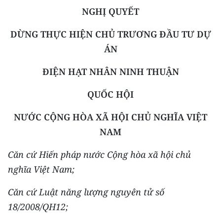
NGHỊ QUYẾT
THỂ THAO
DỪNG THỰC HIỆN CHỦ TRƯƠNG ĐẦU TƯ DỰ
GIÁO DỤC
ÁN
Y TẾ
ĐIỆN HẠT NHÂN NINH THUẬN
KHOA HỌC - CÔNG NGHỆ
QUỐC HỘI
MÔI TRƯỜNG
NƯỚC CỘNG HÒA XÃ HỘI CHỦ NGHĨA VIỆT
BẠN ĐỌC
NAM
Căn cứ Hiến pháp nước Cộng hòa xã hội chủ
KIỂM CHỨNG THÔNG TIN
nghĩa Việt Nam;
TRI THỨC CHUYÊN SÂU
Căn cứ Luật năng lượng nguyên tử số
54 DÂN TỘC VIỆT NAM
18/2008/QH12;