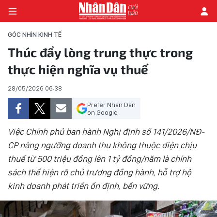
GÓC NHÌN KINH TẾ
Thúc đẩy lòng trung thực trong
thực hiện nghĩa vụ thuế
TRANG CHỦ
28/05/2026 06:38
THỜI SỰ - CHÍNH TRỊ
Prefer Nhan Dan
E-MAGAZINE
on Google
Việc Chính phủ ban hành Nghị định số 141/2026/NĐ-
GÓC NHÌN KINH TẾ
CP nâng ngưỡng doanh thu không thuộc diện chịu
thuế từ 500 triệu đồng lên 1 tỷ đồng/năm là chính
CHUYÊN ĐỀ
sách thể hiện rõ chủ trương đồng hành, hỗ trợ hộ
ĐỜI SỐNG XÃ HỘI
kinh doanh phát triển ổn định, bền vững.
PHÓNG SỰ