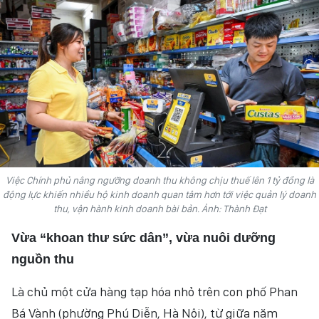
HỒN VIỆT
SỨC SỐNG VIỆT
THỂ THAO
ĐỜI SỐNG VĂN HÓA
VĂN NGHỆ
Việc Chính phủ nâng ngưỡng doanh thu không chịu thuế lên 1 tỷ đồng là
QUỐC TẾ
động lực khiến nhiều hộ kinh doanh quan tâm hơn tới việc quản lý doanh
thu, vận hành kinh doanh bài bản. Ảnh: Thành Đạt
NHỊP SỐNG THỜI ĐẠI
Vừa “khoan thư sức dân”,
vừa nuôi dưỡng
AN NINH - XÃ HỘI
nguồn thu
Là chủ một cửa hàng tạp hóa nhỏ trên con phố Phan
KHOA HỌC - GIÁO DỤC
Bá Vành (phường Phú Diễn, Hà Nội), từ giữa năm