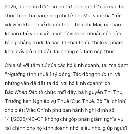
2025, dù nhận được sự hỗ trợ tích cực từ các cán bộ
NHÂN DÂN ĐIỆN TỬ
thuế trên địa bàn, song chị Lê Thị Mai vẫn khá “rối”
NHÂN DÂN HẰNG THÁNG
với việc khai thuế doanh thu. Theo chị Mai, nỗi băn
khoăn chủ yếu xuất phát từ việc lợi nhuận của cửa
BÁO THỜI NAY
hàng chẳng được là bao, lỡ khai thiếu thì lo vi phạm,
khai đầy đủ biết đâu lãi chẳng đủ tiền nộp thuế...
Chia sẻ với tâm tư của các hộ kinh doanh, tại tọa đàm
“Ngưỡng tính thuế 1 tỷ đồng: Tác động thực thi và
những vấn đề đặt ra đối với hộ kinh doanh” do
Báo
Nhân Dân
tổ chức mới đây, bà Nguyễn Thị Thu,
Trưởng ban Nghiệp vụ Thuế (Cục Thuế, Bộ Tài chính)
cho biết: Việc Chính phủ ban hành Nghị định số
141/2026/NĐ-CP không chỉ góp phần giảm nghĩa vụ
tài chính cho hộ kinh doanh nhỏ, siêu nhỏ, giúp người