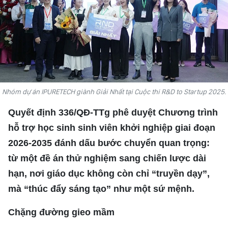
VĂN HÓA
THỂ THAO
QUỐC TẾ
Nhóm dự án IPURETECH giành Giải Nhất tại Cuộc thi R&D to Startup 2025.
NHÂN DÂN ĐIỆN TỬ
Quyết định 336/QĐ-TTg phê duyệt Chương trình
BÁO THỜI NAY
hỗ trợ học sinh sinh viên khởi nghiệp giai đoạn
2026-2035 đánh dấu bước chuyển quan trọng:
NHÂN DÂN CUỐI TUẦN
từ một đề án thử nghiệm sang chiến lược dài
hạn, nơi giáo dục không còn chỉ “truyền dạy”,
mà “thúc đẩy sáng tạo” như một sứ mệnh.
Chặng đường gieo mầm