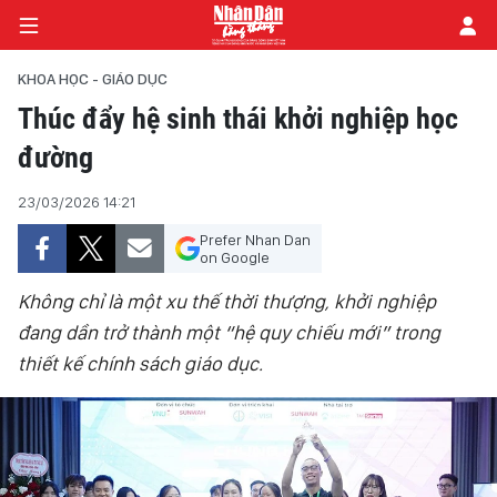
KHOA HỌC - GIÁO DỤC
Thúc đẩy hệ sinh thái khởi nghiệp học
đường
TRANG CHỦ
23/03/2026 14:21
CHÍNH TRỊ
Prefer Nhan Dan
TIÊU ĐIỂM
on Google
Không chỉ là một xu thế thời thượng, khởi nghiệp
ĐỜI SỐNG - XÃ HỘI
đang dần trở thành một “hệ quy chiếu mới” trong
thiết kế chính sách giáo dục.
KHOA HỌC - GIÁO DỤC
AN NINH - XÃ HỘI
KINH TẾ