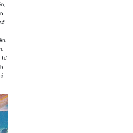
ển,
ân
sở
ển.
m.
 từ
nh
đồ