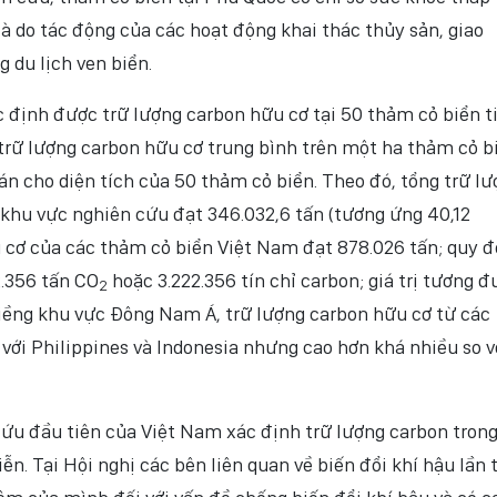
à do tác động của các hoạt động khai thác thủy sản, giao
 du lịch ven biển.
c định được trữ lượng carbon hữu cơ tại 50 thảm cỏ biển t
trữ lượng carbon hữu cơ trung bình trên một ha thảm cỏ b
án cho diện tích của 50 thảm cỏ biển. Theo đó, tổng trữ l
 khu vực nghiên cứu đạt 346.032,6 tấn (tương ứng 40,12
u cơ của các thảm cỏ biển Việt Nam đạt 878.026 tấn; quy đ
2.356 tấn CO
hoặc 3.222.356 tín chỉ carbon; giá trị tương 
2
giềng khu vực Đông Nam Á, trữ lượng carbon hữu cơ từ các
với Philippines và Indonesia nhưng cao hơn khá nhiều so v
cứu đầu tiên của Việt Nam xác định trữ lượng carbon tron
ễn. Tại Hội nghị các bên liên quan về biến đổi khí hậu lần 