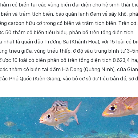
m cỏ biển tại các vùng biển đại diện cho hệ sinh thái bi
 biển và trầm tích biển, bảo quản lạnh đem về sấy khô, ph
g carbon hữu cơ trong cỏ biển và trầm tích biển. Trên cơ 
ợc 50 thảm cỏ biển tiêu biểu, phân bố trên tổng diện tích
a nhất là quần đảo Trường Sa (Khánh Hòa), với 15 loài cỏ bi
ng triều giữa, vùng triều thấp, ở độ sâu trung bình từ 3-5
ược 10 loài cỏ biển phân bố trên tổng diện tích 8.623,4 ha,
 các thảm cỏ biển tại đầm Hà Dong (Quảng Ninh), cửa Gia
ảo Phú Quốc (Kiên Giang) vào bộ cơ sở dữ liệu bản đồ, sơ 