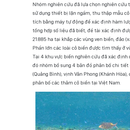
Nhóm nghiên cứu đã lựa chọn nghiên cứu thả
sử dụng thiết bị lặn ngầm, thu thập mẫu cỏ
tích bằng máy tự động để xác định hàm lượn
tổng hợp số liệu đã biết, đề tài xác định đư
21.885 ha tại khắp các vùng ven biển, đảo (x
Phần lớn các loài cỏ biển được tìm thấy ở vù
Tại 4 khu vực biển nghiên cứu đã xác định đ
đó nhóm bổ sung 4 bản đồ phân bố chi tiết
(Quảng Bình), vịnh Vân Phong (Khánh Hòa), đ
phân bố các thảm cỏ biển tại Việt Nam.