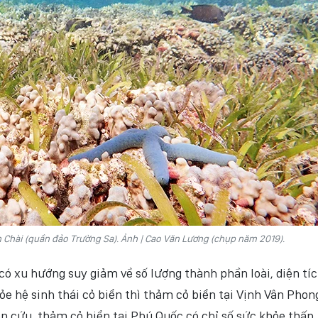
n Chài (quần đảo Trường Sa). Ảnh | Cao Văn Lương (chụp năm 2019).
có xu hướng suy giảm về số lượng thành phần loài, diện tí
ỏe hệ sinh thái cỏ biển thì thảm cỏ biển tại Vịnh Vân Phon
ên cứu, thảm cỏ biển tại Phú Quốc có chỉ số sức khỏe thấp