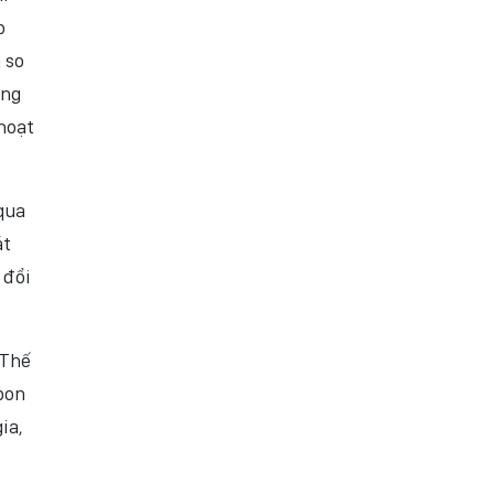
o
 so
ừng
hoạt
 qua
át
 đổi
 Thế
bon
ia,