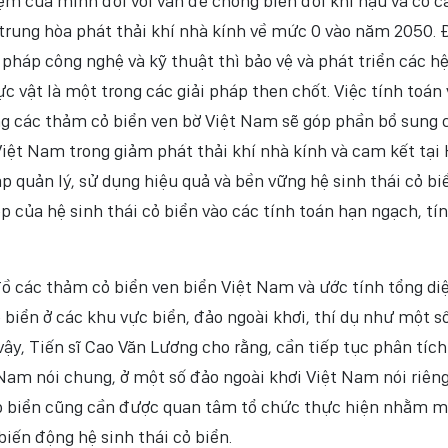
ệm của mình đối với vấn đề chống biến đổi khí hậu và có 
trung hòa phát thải khí nhà kính về mức 0 vào năm 2050. 
pháp công nghệ và kỹ thuật thì bảo vệ và phát triển các h
c vật là một trong các giải pháp then chốt. Việc tính toán 
ng các thảm cỏ biển ven bờ Việt Nam sẽ góp phần bổ sung 
iệt Nam trong giảm phát thải khí nhà kính và cam kết tại 
p quản lý, sử dụng hiệu quả và bền vững hệ sinh thái cỏ bi
của hệ sinh thái cỏ biển vào các tính toán hạn ngạch, tín
đồ các thảm cỏ biển ven biển Việt Nam và ước tính tổng di
biển ở các khu vực biển, đảo ngoài khơi, thí dụ như một s
vậy, Tiến sĩ Cao Văn Lương cho rằng, cần tiếp tục phân tích
 Nam nói chung, ở một số đảo ngoài khơi Việt Nam nói riêng
 cỏ biển cũng cần được quan tâm tổ chức thực hiện nhằm 
biến động hệ sinh thái cỏ biển.