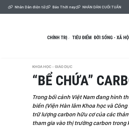
Nhân Dân điện tử
Báo Thời nay
NHÂN DÂN CUỐI TUẦN
CHÍNH TRỊ
TIÊU ĐIỂM
ĐỜI SỐNG - XÃ HỘ
KHOA HỌC - GIÁO DỤC
“BỂ CHỨA” CARB
Trong bối cảnh Việt Nam đang hình thà
biển (Viện Hàn lâm Khoa học và Công 
trữ lượng carbon hữu cơ của các thảm
tham gia vào thị trường carbon trong k