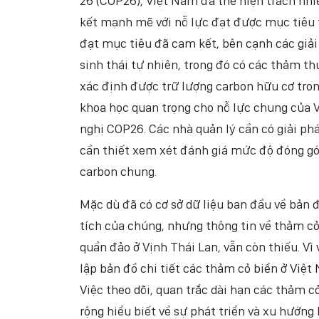
26 (COP26), Việt Nam đã thể hiện trách nhi
kết mạnh mẽ với nỗ lực đạt được mục tiêu 
đạt mục tiêu đã cam kết, bên cạnh các giải 
sinh thái tự nhiên, trong đó có các thảm thự
xác định được trữ lượng carbon hữu cơ tro
khoa học quan trọng cho nỗ lực chung của V
nghị COP26. Các nhà quản lý cần có giải phá
cần thiết xem xét đánh giá mức độ đóng góp 
carbon chung.
Mặc dù đã có cơ sở dữ liệu ban đầu về bản 
tích của chúng, nhưng thông tin về thảm cỏ 
quần đảo ở Vịnh Thái Lan, vẫn còn thiếu. Vì 
lập bản đồ chi tiết các thảm cỏ biển ở Việt
Việc theo dõi, quan trắc dài hạn các thảm
rộng hiểu biết về sự phát triển và xu hướng 