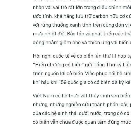
nhận với vai trò rất lớn trong điều chỉnh m
ước tính, khả năng lưu trữ carbon hữu cơ củ
với rừng thường xanh tính trên cùng đơn vị 
mưa nhiệt đới. Bảo tồn và phát triển các t
động nhằm giảm nhẹ và thích ứng với biến đ
Hội nghị quốc tế về cỏ biển lần thứ III họp 
“Hiến chương cỏ biển” gửi Tổng Thư ký Liê
triển nguồn lợi cỏ biển. Việc phục hồi hệ s
khí hậu khi 159 quốc gia có cỏ biển đã ký k
Việt Nam có hệ thực vật thủy sinh ven biển 
nhưng, những nghiên cứu thành phần loài, p
của các hệ sinh thái dưới nước, trong đó cỏ
cỏ biển vẫn chưa được quan tâm đúng mức s