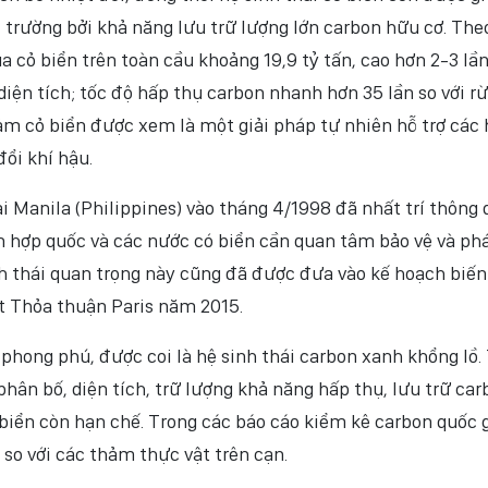
ôi trường bởi khả năng lưu trữ lượng lớn carbon hữu cơ. The
a cỏ biển trên toàn cầu khoảng 19,9 tỷ tấn, cao hơn 2-3 lần
diện tích; tốc độ hấp thụ carbon nhanh hơn 35 lần so với r
hảm cỏ biển được xem là một giải pháp tự nhiên hỗ trợ các 
ổi khí hậu.
tại Manila (Philippines) vào tháng 4/1998 đã nhất trí thông
n hợp quốc và các nước có biển cần quan tâm bảo vệ và ph
inh thái quan trọng này cũng đã được đưa vào kế hoạch biến
ết Thỏa thuận Paris năm 2015.
phong phú, được coi là hệ sinh thái carbon xanh khổng lồ.
hân bố, diện tích, trữ lượng khả năng hấp thụ, lưu trữ car
 biển còn hạn chế. Trong các báo cáo kiểm kê carbon quốc g
o với các thảm thực vật trên cạn.