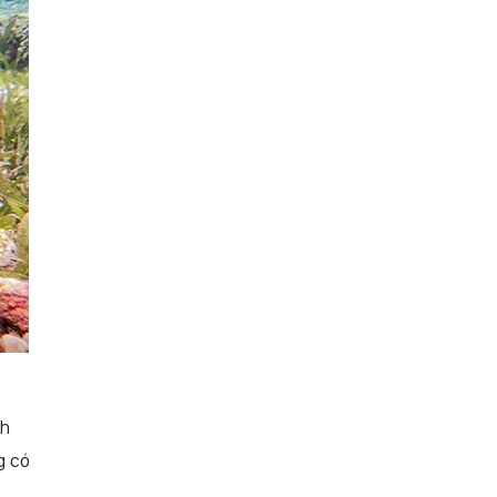
ch
g có