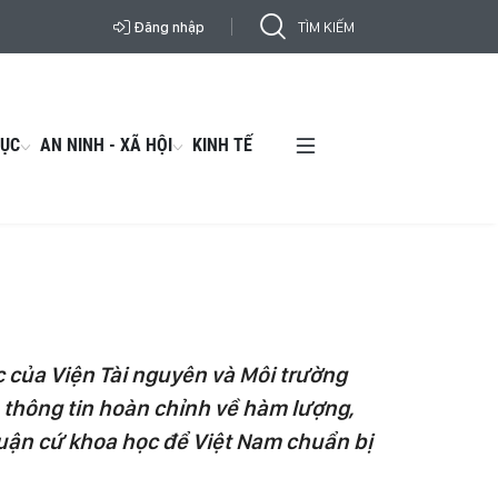
Đăng nhập
DỤC
AN NINH - XÃ HỘI
KINH TẾ
c của Viện Tài nguyên và Môi trường
 thông tin hoàn chỉnh về hàm lượng,
luận cứ khoa học để Việt Nam chuẩn bị