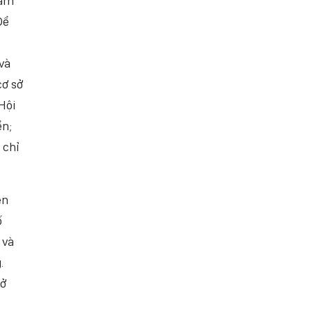
cam
Để
ệ
và
cơ sở
Hội
ển;
 chỉ
ện
ố
 và
.
mở