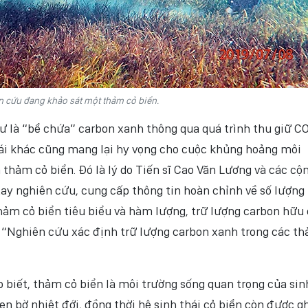
n cứu đang khảo sát một thảm cỏ biển.
ư là “bể chứa” carbon xanh thông qua quá trình thu giữ C
hái khác cũng mang lại hy vọng cho cuộc khủng hoảng môi
hảm cỏ biển. Đó là lý do Tiến sĩ Cao Văn Lương và các cộ
tay nghiên cứu, cung cấp thông tin hoàn chỉnh về số lượng
thảm cỏ biển tiêu biểu và hàm lượng, trữ lượng carbon hữu
 “Nghiên cứu xác định trữ lượng carbon xanh trong các t
 biết, thảm cỏ biển là môi trường sống quan trọng của sin
ven bờ nhiệt đới, đồng thời hệ sinh thái cỏ biển còn được g