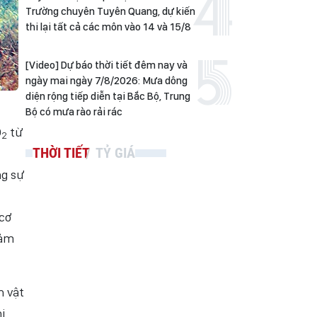
Trường chuyên Tuyên Quang, dự kiến
thi lại tất cả các môn vào 14 và 15/8
[Video] Dự báo thời tiết đêm nay và
ngày mai ngày 7/8/2026: Mưa dông
diện rộng tiếp diễn tại Bắc Bộ, Trung
Bộ có mưa rào rải rác
O
từ
2
THỜI TIẾT
TỶ GIÁ
ng sự
 cơ
hảm
h vật
hi