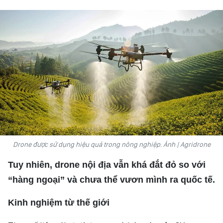
VĂN HÓA
THỂ THAO
QUỐC TẾ
NHÂN DÂN ĐIỆN TỬ
BÁO THỜI NAY
NHÂN DÂN CUỐI TUẦN
Drone được sử dụng hiệu quả trong nông nghiệp. Ảnh | Agridrone
Tuy nhiên, drone nội địa vẫn khá đắt đỏ so với
“hàng ngoại” và chưa thể vươn mình ra quốc tế.
Kinh nghiệm từ thế giới