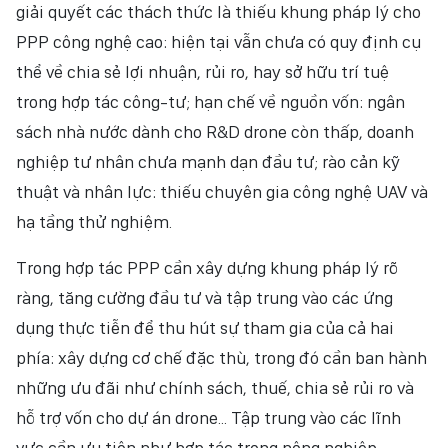
giải quyết các thách thức là thiếu khung pháp lý cho
PPP công nghệ cao: hiện tại vẫn chưa có quy định cụ
thể về chia sẻ lợi nhuận, rủi ro, hay sở hữu trí tuệ
trong hợp tác công-tư; hạn chế về nguồn vốn: ngân
sách nhà nước dành cho R&D drone còn thấp, doanh
nghiệp tư nhân chưa mạnh dạn đầu tư; rào cản kỹ
thuật và nhân lực: thiếu chuyên gia công nghệ UAV và
hạ tầng thử nghiệm.
Trong hợp tác PPP cần xây dựng khung pháp lý rõ
ràng, tăng cường đầu tư và tập trung vào các ứng
dụng thực tiễn để thu hút sự tham gia của cả hai
phía: xây dựng cơ chế đặc thù, trong đó cần ban hành
những ưu đãi như chính sách, thuế, chia sẻ rủi ro và
hỗ trợ vốn cho dự án drone... Tập trung vào các lĩnh
vực cần ưu tiên như hợp tác trong nông nghiệp,