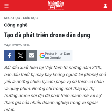
KHOA HỌC - GIÁO DỤC
Công nghệ
Tạo đà phát triển drone dân dụng
TRANG CHỦ
24/07/2025 01:14
CHÍNH TRỊ
Prefer Nhan Dan
on Google
TIÊU ĐIỂM
Bắt đầu xuất hiện tại Việt Nam từ những năm 2010,
ĐỜI SỐNG - XÃ HỘI
ban đầu thiết bị máy bay không người lái (drone) chủ
yếu là những chiếc flycam phục vụ sở thích cá nhân
KHOA HỌC - GIÁO DỤC
và quay phim. Nhưng chỉ trong một thập kỷ, thị
AN NINH - XÃ HỘI
trường drone nội địa đã phát triển mạnh mẽ với sự
tham gia của nhiều doanh nghiệp trong và ngoài
KINH TẾ
nước.