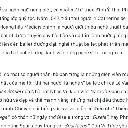
 và ngôn ngữ riêng biệt, có xuất xứ từ triều đình Ý, thời P
tầng lớp quý tộc. Năm 1547, tiểu thư người Ý Catherine de
 Hoàng hậu Médicis chính là người giới thiệu nghệ thuật ba
, ballet được truyền dạy bài bản và có tầm ảnh hưởng rộng 
ổ điển đến ballet đương đại, nghệ thuật ballet phát triển m
 nhà hát ballet lừng danh và những nghệ sĩ tài năng xuất
Tôi có một số người thân, bè bạn từng là những diễn viên m
ất của mẹ tôi, thì hai người là nghệ sĩ ballet: chị cả Lê Vâ
se étoile
) của Nhà hát Nhạc Vũ kịch Việt Nam và Đoàn ca
ở hữu vẻ đẹp và thế mạnh riêng, nhưng hai chị đều thuộc 
mình. Chị Vân nổi tiếng với các vai diễn cổ điển như Thiê
Nga”
; cô thôn nữ ngây thơ Gisele trong vở “
Gisele”
, hay Phr
anh hùng Spartacus trong vở “
Spartacus”
. Còn Vi được yêu