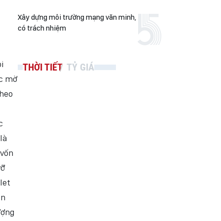
Xây dựng môi trường mạng văn minh,
có trách nhiệm
i
THỜI TIẾT
TỶ GIÁ
úc mờ
theo
c
là
 vốn
vỡ
let
èn
ượng