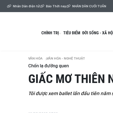
Nhân Dân điện tử
Báo Thời nay
NHÂN DÂN CUỐI TUẦN
CHÍNH TRỊ
TIÊU ĐIỂM
ĐỜI SỐNG - XÃ HỘ
VĂN HÓA
VĂN HÓA - NGHỆ THUẬT
Chốn lạ đường quen
GIẤC MƠ THIÊN 
Tôi được xem ballet lần đầu tiên năm s