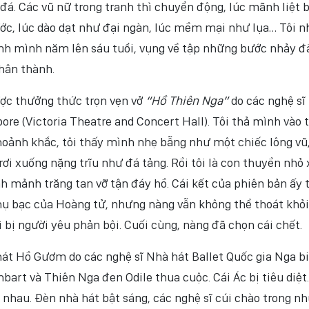
đá. Các vũ nữ trong tranh thì chuyển động, lúc mãnh liệt 
ớc, lúc dào dạt như đại ngàn, lúc mềm mại như lụa… Tôi n
hính mình năm lên sáu tuổi, vụng về tập những bước nhảy đ
chân thành.
ược thưởng thức trọn vẹn vở
“Hồ Thiên Nga”
do các nghệ sĩ
pore (Victoria Theatre and Concert Hall). Tôi thả mình vào 
hoảnh khắc, tôi thấy mình nhẹ bẫng như một chiếc lông vũ
rơi xuống nặng trĩu như đá tảng. Rồi tôi là con thuyền nhỏ
ành mảnh trăng tan vỡ tận đáy hồ. Cái kết của phiên bản ấy 
hụ bạc của Hoàng tử, nhưng nàng vẫn không thể thoát khỏi 
ì bị người yêu phản bội. Cuối cùng, nàng đã chọn cái chết.
át Hồ Gươm do các nghệ sĩ Nhà hát Ballet Quốc gia Nga b
hbart và Thiên Nga đen Odile thua cuộc. Cái Ác bị tiêu diệt.
nhau. Đèn nhà hát bật sáng, các nghệ sĩ cúi chào trong n