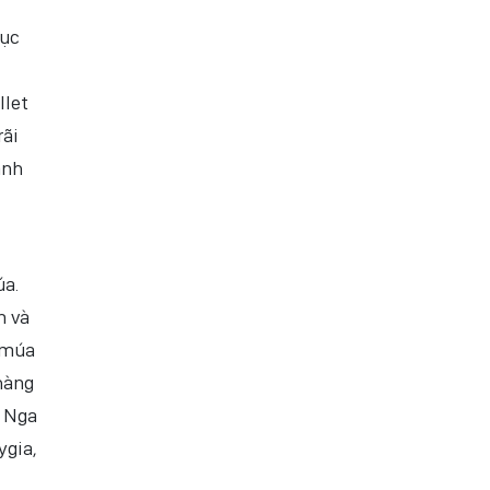
hục
llet
rãi
ạnh
úa.
n và
 múa
hàng
n Nga
ygia,