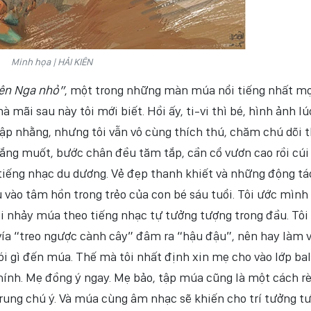
Minh họa | HẢI KIÊN
iên Nga nhỏ”
, một trong những màn múa nổi tiếng nhất mọ
à mãi sau này tôi mới biết. Hồi ấy, ti-vi thì bé, hình ảnh l
nhập nhằng, nhưng tôi vẫn vô cùng thích thú, chăm chú dõi 
ắng muốt, bước chân đều tăm tắp, cần cổ vươn cao rồi cúi
tiếng nhạc du dương. Vẻ đẹp thanh khiết và những động tá
vào tâm hồn trong trẻo của con bé sáu tuổi. Tôi ước mình 
i nhảy múa theo tiếng nhạc tự tưởng tượng trong đầu. Tôi
vía “treo ngược cành cây” đâm ra “hậu đậu”, nên hay làm 
ói gì đến múa. Thế mà tôi nhất định xin mẹ cho vào lớp bal
chính. Mẹ đồng ý ngay. Mẹ bảo, tập múa cũng là một cách r
 trung chú ý. Và múa cùng âm nhạc sẽ khiến cho trí tưởng t