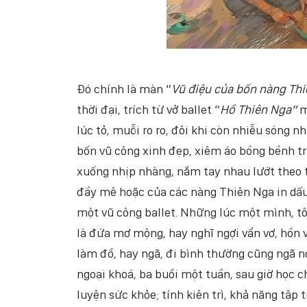
Đó chính là màn “
Vũ điệu của bốn nàng Th
thời đại, trích từ vở ballet “
Hồ Thiên Nga”
m
lúc tỏ, muỗi ro ro, đôi khi còn nhiễu sóng 
bốn vũ công xinh đẹp, xiêm áo bồng bềnh tr
xuống nhịp nhàng, nắm tay nhau lướt theo 
đầy mê hoặc của các nàng Thiên Nga in dấu 
một vũ công ballet. Những lúc một mình, tô
là đứa mơ mộng, hay nghĩ ngợi vẩn vơ, hồn 
làm đổ, hay ngã, đi bình thường cũng ngã n
ngoại khoá, ba buổi một tuần, sau giờ học 
luyện sức khỏe; tính kiên trì, khả năng tập