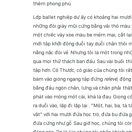
thêm phong phú.
Lớp ballet nghiệp dư ấy có khoảng hai mươi
những đôi giày mũi cứng bằng vải thô màu x
một chiếc váy xòe màu be mềm mại, cắt lại 
mới tập khởi động duỗi tay duỗi chân thôi 
nằng nặc đòi về. Nhưng tôi là một trong nh
qua mọi thử thách ban đầu. Sau vài buổi thì
tập hơn. Cô Thược, cô giáo của chúng tôi rất
bám vào gióng ngang tập đứng
relevé
, động
bằng đầu ngón chân, lưng và chân phải thật
phát vào mông một cái, khá là đau. Giọng c
ra duỗi vào, lặp đi lặp lại : “Một, hai, ba, t
vật” với hai mươi đứa học trò; đứa bụ đứa
đứa cứng như gỗ. Sau giờ học, chúng tôi cò
đóng góp. Đó là lúc chúng tôi phấn khích n