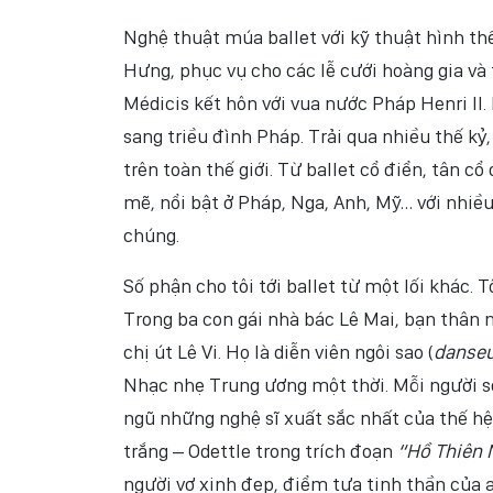
Nghệ thuật múa ballet với kỹ thuật hình thể
Hưng, phục vụ cho các lễ cưới hoàng gia và 
Médicis kết hôn với vua nước Pháp Henri II.
sang triều đình Pháp. Trải qua nhiều thế kỷ
trên toàn thế giới. Từ ballet cổ điển, tân c
mẽ, nổi bật ở Pháp, Nga, Anh, Mỹ… với nhiều
chúng.
Số phận cho tôi tới ballet từ một lối khác. 
Trong ba con gái nhà bác Lê Mai, bạn thân nh
chị út Lê Vi. Họ là diễn viên ngôi sao (
danseu
Nhạc nhẹ Trung ương một thời. Mỗi người s
ngũ những nghệ sĩ xuất sắc nhất của thế hệ 
trắng – Odettle trong trích đoạn
“Hồ Thiên 
người vợ xinh đẹp, điểm tựa tinh thần của 