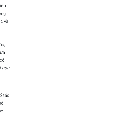
hiều
ông
ắc và
u
úa,
nữa
 có
i hoa
g
ố tác
số
ác