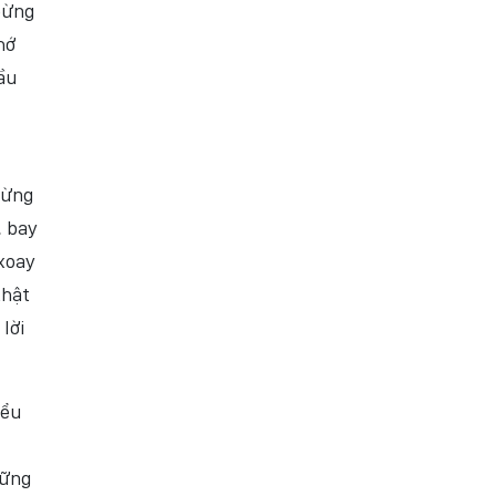
bừng
hớ
ầu
từng
, bay
 xoay
thật
lời
iểu
hững