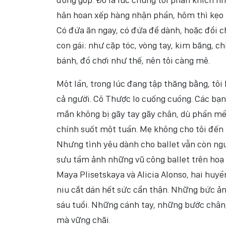
hân hoan xếp hàng nhận phần, hôm thì kẹo tr
Có đứa ăn ngay, có đứa để dành, hoặc đổi c
con gái: như cặp tóc, vòng tay, kim băng, ch
bánh, đồ chơi như thế, nên tôi càng mê.
Một lần, trong lúc đang tập thăng bằng, tôi
cả người. Cô Thược lo cuống cuồng. Các bạn 
mắn không bị gãy tay gãy chân, dù phần mềm
chính suốt một tuần. Mẹ không cho tôi đến 
Nhưng tình yêu dành cho ballet vẫn còn nguy
sưu tầm ảnh những vũ công ballet trên hoạ 
Maya Plisetskaya và Alicia Alonso, hai huyền
niu cắt dán hết sức cẩn thận. Những bức ả
sáu tuổi. Những cánh tay, những bước chân
mà vững chãi.