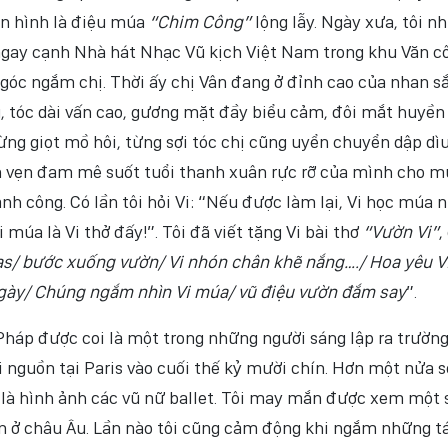
n hình là điệu múa
“Chim Công”
lộng lẫy. Ngày xưa, tôi n
ngay cạnh Nhà hát Nhạc Vũ kịch Việt Nam trong khu Văn c
t góc ngắm chị. Thời ấy chị Vân đang ở đỉnh cao của nhan s
ú, tóc dài vấn cao, gương mặt đầy biểu cảm, đôi mắt huyền
g giọt mồ hôi, từng sợi tóc chị cũng uyển chuyển dập dì
ọn vẹn đam mê suốt tuổi thanh xuân rực rỡ của mình cho m
ành công. Có lần tôi hỏi Vi: “Nếu được làm lại, Vi học múa 
Vi múa là Vi thở đấy!”. Tôi đã viết tặng Vi bài thơ
“Vườn Vi”
,
as/ bước xuống vườn/ Vi nhón chân khẽ nắng…./ Hoa yêu V
 ngày/ Chúng ngắm nhìn Vi múa/ vũ điệu vườn đắm say
”.
Pháp được coi là một trong những người sáng lập ra trườn
 nguồn tại Paris vào cuối thế kỷ mười chín. Hơn một nửa s
 là hình ảnh các vũ nữ ballet. Tôi may mắn được xem một 
ớn ở châu Âu. Lần nào tôi cũng cảm động khi ngắm những t