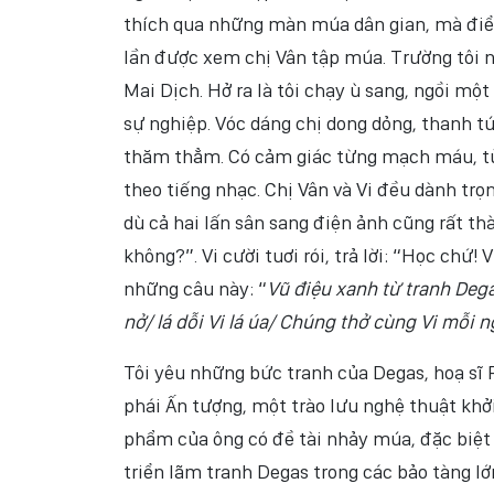
thích qua những màn múa dân gian, mà điể
lần được xem chị Vân tập múa. Trường tôi 
Mai Dịch. Hở ra là tôi chạy ù sang, ngồi mộ
sự nghiệp. Vóc dáng chị dong dỏng, thanh t
thăm thẳm. Có cảm giác từng mạch máu, từn
theo tiếng nhạc. Chị Vân và Vi đều dành tr
dù cả hai lấn sân sang điện ảnh cũng rất th
không?”. Vi cười tuơi rói, trả lời: “Học chứ! 
những câu này: “
Vũ điệu xanh từ tranh Deg
nở/ lá dỗi Vi lá úa/ Chúng thở cùng Vi mỗi
Tôi yêu những bức tranh của Degas, hoạ sĩ 
phái Ấn tượng, một trào lưu nghệ thuật khởi
phẩm của ông có đề tài nhảy múa, đặc biệt
triển lãm tranh Degas trong các bảo tàng l