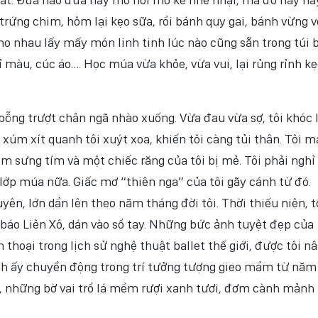
ứng chim, hôm lại kẹo sữa, rồi bánh quy gai, bánh vừng vò
ho nhau lấy mấy món linh tinh lúc nào cũng sẵn trong túi 
ỉ màu, cúc áo…. Học múa vừa khỏe, vừa vui, lại rủng rỉnh k
 bỗng trượt chân ngã nhào xuống. Vừa đau vừa sợ, tôi khóc 
xúm xít quanh tôi xuýt xoa, khiến tôi càng tủi thân. Tôi m
 sưng tím và một chiếc răng của tôi bị mẻ. Tôi phải nghỉ
lớp múa nữa. Giấc mơ “thiên nga” của tôi gãy cánh từ đó.
ên, lớn dần lên theo năm tháng đời tôi. Thời thiếu niên, t
báo Liên Xô, dán vào sổ tay. Những bức ảnh tuyệt đẹp của
 thoại trong lịch sử nghệ thuật ballet thế giới, được tôi n
nh ấy chuyển động trong trí tưởng tượng gieo mầm từ năm 
, những bờ vai trổ lá mềm rượi xanh tươi, đơm cành mảnh