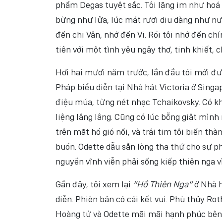
phẩm Degas tuyệt sắc. Tôi lặng im như hoá 
bừng như lửa, lúc mát rượi dịu dàng như nư
đến chị Vân, nhớ đến Vi. Rồi tôi nhớ đến c
tiên với một tình yêu ngây thơ, tinh khiết, 
Hơi hai mươi năm trước, lần đầu tôi mới đ
Pháp biểu diễn tại Nhà hát Victoria ở Singa
điệu múa, từng nét nhạc Tchaikovsky. Có k
liệng lâng lâng. Cũng có lúc bỗng giật mình 
trên mặt hồ gió nổi, và trái tim tôi biến th
buồn. Odette dẫu sẵn lòng tha thứ cho sự p
nguyền vĩnh viễn phải sống kiếp thiên nga v
Gần đây, tôi xem lại
“Hồ Thiên Nga”
ở Nhà h
diễn. Phiên bản có cái kết vui. Phù thủy Rot
Hoàng tử và Odette mãi mãi hạnh phúc bên 