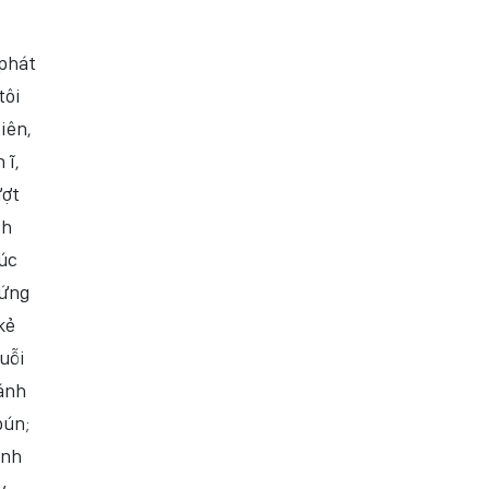
 phát
tôi
iên,
 ĩ,
ượt
ch
lúc
đứng
kẻ
uỗi
đánh
bún;
inh
y,