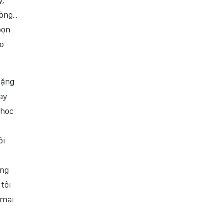
ng...
bọn
ẹo
lặng
ay
 học
ôi
âng
tôi
 mai