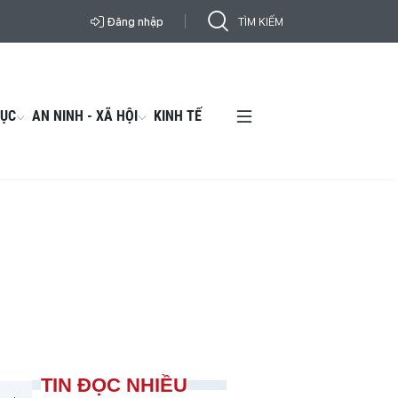
Đăng nhập
DỤC
AN NINH - XÃ HỘI
KINH TẾ
TIN ĐỌC NHIỀU