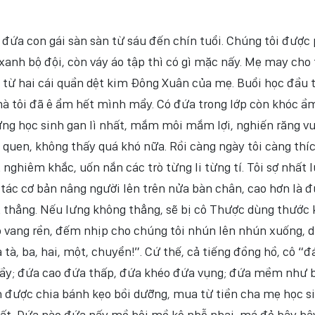
 đứa con gái sàn sàn từ sáu đến chín tuổi. Chúng tôi được
anh bộ đội, còn váy áo tập thì có gì mặc nấy. Mẹ may cho 
từ hai cái quần dệt kim Đông Xuân của mẹ. Buổi học đầu t
mà tôi đã ê ẩm hết mình mẩy. Có đứa trong lớp còn khóc ầm
ững học sinh gan lì nhất, mắm môi mắm lợi, nghiến răng v
 quen, không thấy quá khó nữa. Rồi càng ngày tôi càng thí
 nghiêm khắc, uốn nắn các trò từng li từng tí. Tôi sợ nhất 
 tác cơ bản nâng người lên trên nửa bàn chân, cao hơn là 
 thẳng. Nếu lưng không thẳng, sẽ bị cô Thược dùng thước 
ô vang rền, đếm nhịp cho chúng tôi nhún lên nhún xuống, d
à tà tà, ba, hai, một, chuyển!”. Cứ thế, cả tiếng đồng hồ, cô “
 gầy; đứa cao đứa thấp, đứa khéo đứa vụng; đứa mềm như 
n được chia bánh kẹo bồi dưỡng, mua từ tiền cha mẹ học s
hất. Đứa nào đứa nấy mồ hôi mồ kê nhễ nhại, má đỏ hây hâ