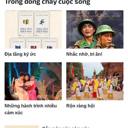
Trong dòng chảy cuộc sống
HỒN VIỆT
SỨC SỐNG VIỆT
THỂ THAO
ĐỜI SỐNG VĂN HÓA
Địa tầng ký ức
Nhắc nhớ, tri ân!
VĂN NGHỆ
QUỐC TẾ
NHỊP SỐNG THỜI ĐẠI
AN NINH - XÃ HỘI
Những hành trình nhiều
Rộn ràng hội
cảm xúc
KHOA HỌC - GIÁO DỤC