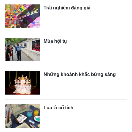
Trải nghiệm đáng giá
Mùa hội tụ
Những khoảnh khắc bừng sáng
Lụa là cổ tích