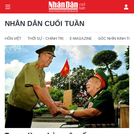
NHÂN DÂN CUỐI TUẦN
HỒN VIỆT
THỜI SỰ - CHÍNH TRỊ
E-MAGAZINE
GÓC NHÌN KINH TẾ
TRANG CHỦ
THỜI SỰ - CHÍNH TRỊ
E-MAGAZINE
GÓC NHÌN KINH TẾ
CHUYÊN ĐỀ
ĐỜI SỐNG XÃ HỘI
PHÓNG SỰ