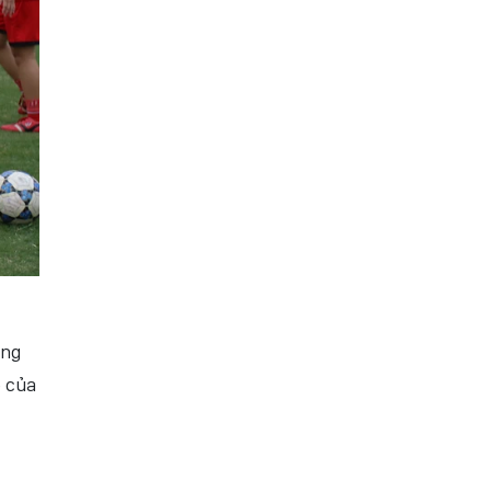
ông
ể của