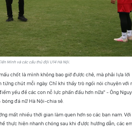
ến Minh và các cầu thủ đội U14 Hà Nội.
ấu chốt là mình không bao giờ được chê, mà phải lựa lời
 từng chút mỗi ngày. Chỉ khi thầy trò ngồi nói chuyện với
 điểm yếu để các con nỗ lực phấn đấu hơn nữa" - Ông Ngu
 bóng đá nữ Hà Nội-chia sẻ.
ường mất nhiều thời gian làm quen hơn so các bạn nam. Với
 thể thực hiện nhanh chóng sau khi được hướng dẫn, các em