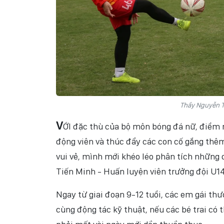
Thầy Nguyễn Ti
V
ỚI đặc thù của bộ môn bóng đá nữ, điểm m
động viên và thúc đẩy các con cố gắng thêm
vui vẻ, mình mới khéo léo phân tích những
Tiến Minh - Huấn luyện viên trưởng đội U14
Ngay từ giai đoạn 9-12 tuổi, các em gái th
cùng động tác kỹ thuật, nếu các bé trai có