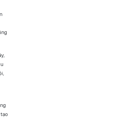
m
hông
ậy,
ều
i,
ăng
 tạo