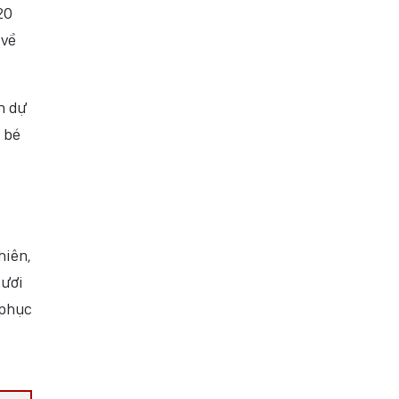
20
 về
m dự
 bé
hiên,
tươi
 phục