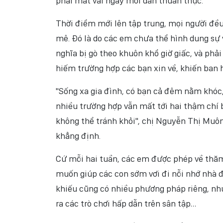
phải mất vài ngày mới dần thuần thục.
Thời điểm mới lên tập trung, mọi người đề
mê. Đó là do các em chưa thể hình dung sự 
nghĩa bị gò theo khuôn khổ giờ giấc, và phải 
hiếm trường hợp các bạn xin về, khiến ban 
"Sống xa gia đình, có bạn cả đêm nằm khóc,
nhiều trường hợp vẫn mất tới hai thậm chí b
không thể tránh khỏi", chị Nguyễn Thị Muôn
khẳng định.
Cứ mỗi hai tuần, các em được phép về thăm
muốn giúp các con sớm vơi đi nỗi nhớ nhà 
khiếu cũng có nhiều phương pháp riêng, như
ra các trò chơi hấp dẫn trên sân tập…