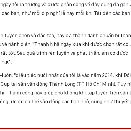
ngày tôi ra trường và được phân công về đây cũng đã gần 
các bạn, như mỗi dịp nghỉ lễ hay mỗi khi Tết đến các bạn
nh tuyển chọn và đào tạo, nay đã thành danh chuẩn bị tha
vẻ hãnh diện. "Thanh Nhã ngày xưa khi được chọn rất còi,
rất tốt. Sau quá trình rèn luyện và phát triển, em có được
 ngờ".
uôn, "điều tiếc nuối nhất của tôi là vào năm 2014, khi Đội
 Cup tại sân vận động Thành Long (TP Hồ Chí Minh). Tuy n
ị. Thành công này giúp cho không khí tập luyện trên sân 
ộng lực để có thể vận động các bạn nhỏ, cũng như thuyết