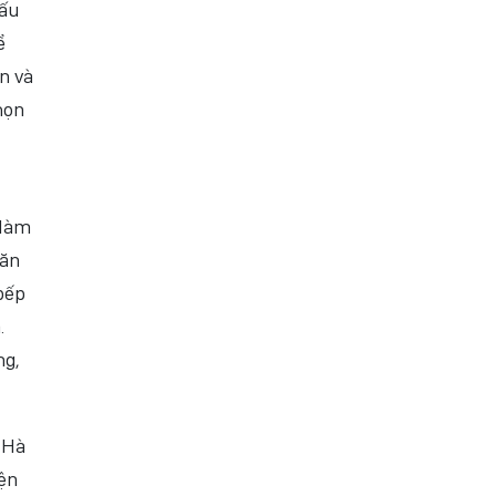
đấu
ể
n và
họn
 làm
răn
bếp
.
ng,
 Hà
yện