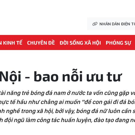
NHÂN DÂN ĐIỆN T
N KINH TẾ
CHUYÊN ĐỀ
ĐỜI SỐNG XÃ HỘI
PHÓNG SỰ
Nội - bao nỗi ưu tư
 tài năng trẻ bóng đá nam ở nước ta vốn cũng gặp 
c tế hầu như chẳng ai muốn "để con gái đi đá bóng
h nghề trong xã hội, bởi vậy, bóng đá nữ luôn cần
h đội ngũ làm công tác huấn luyện, đào tạo đang nỗ