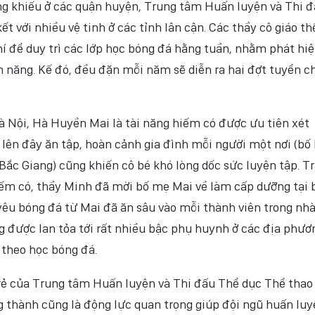
ăng khiếu ở các quận huyện, Trung tâm Huấn luyện và Thi 
t với nhiều vệ tinh ở các tỉnh lân cận. Các thầy cô giáo th
hí để duy trì các lớp học bóng đá hằng tuần, nhằm phát hiệ
 năng. Kế đó, đều đặn mỗi năm sẽ diễn ra hai đợt tuyển c
 Nội, Hà Huyền Mai là tài năng hiếm có được ưu tiên xét
 lên đây ăn tập, hoàn cảnh gia đình mỗi người một nơi (bố
Bắc Giang) cũng khiến cô bé khó lòng dốc sức luyện tập. T
 hiếm có, thầy Minh đã mời bố mẹ Mai về làm cấp dưỡng tại 
yêu bóng đá từ Mai đã ăn sâu vào mỗi thành viên trong nhà
được lan tỏa tới rất nhiều bậc phụ huynh ở các địa phươ
 theo học bóng đá.
rẻ của Trung tâm Huấn luyện và Thi đấu Thể dục Thể thao
g thành cũng là động lực quan trọng giúp đội ngũ huấn lu