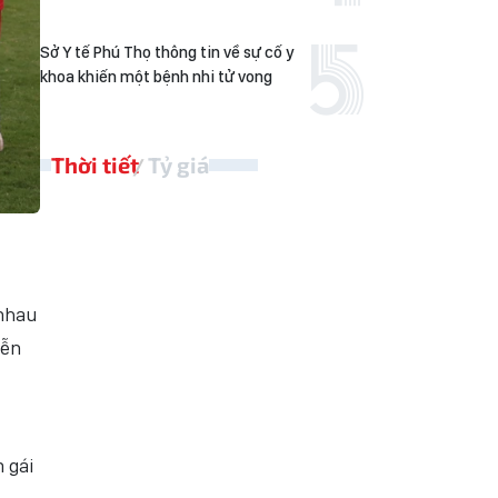
Sở Y tế Phú Thọ thông tin về sự cố y
khoa khiến một bệnh nhi tử vong
Thời tiết
Tỷ giá
 nhau
yễn
 gái