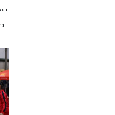
,
ều em
ng