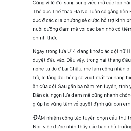
Cũng vì lẽ đó, song song việc mở các lớp n
Thể dục Thể thao Hà Nội luôn cố gắng liên kế
dục ở các địa phương sẽ được hỗ trợ kinh p
nuôi dưỡng đam mê với các bạn nhỏ có tiềm
chính thức.
Ngay trong lứa U14 đang khoác áo đội nữ Hà
duyệt đầu vào. Dẫu vậy, trong hai tháng đầu
nghề tự do ở Lai Châu, mẹ làm công nhân ở 
trở, lo lắng đội bóng sẽ vuột mất tài năng
ăn của đội. Sau gần ba năm rèn luyện, tình 
Dần dà, ngọn lửa đam mê cũng nhanh chóng 
giúp họ vững tâm về quyết định gửi con em
Đ
ẢM nhiệm công tác tuyển chọn cầu thủ t
Nội, việc được nhìn thấy các bạn nhỏ trưởn