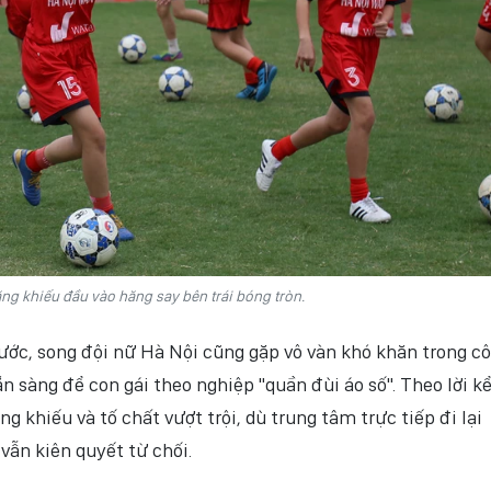
ng khiếu đầu vào hăng say bên trái bóng tròn.
ước, song đội nữ Hà Nội cũng gặp vô vàn khó khăn trong c
n sàng để con gái theo nghiệp "quần đùi áo số". Theo lời k
g khiếu và tố chất vượt trội, dù trung tâm trực tiếp đi lại
ẫn kiên quyết từ chối.