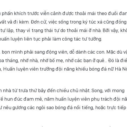
u phấn khích trước viễn cảnh được thoải mái theo đuổi đa
vất vả đi kèm. Đơn cử, việc sống trong ký túc xá cũng đồng
tự lập, thay vì trạng thái tự do thoải mái ở nhà. Bởi vậy, k
huấn luyện liên tục phải làm công tác tư tưởng.
 bọn mình phải sang động viên, dỗ dành các con. Mặc dù v
a tháng, nhớ nhà, nhớ bố mẹ, nhớ các bạn ở quê... Đó là đi
, Huấn luyện viên trưởng đội năng khiếu bóng đá nữ Hà Nộ
 nhà từ trưa thứ bảy đến chiều chủ nhật. Song, với mong
để hun đúc đam mê, năm huấn luyện viên phụ trách đội n
 nêu gương các ngôi sao bóng đá nổi tiếng, hoặc trực tiếp