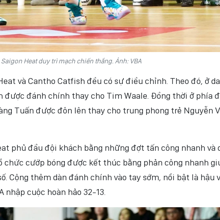
 Saigon Heat duy trì mạch chiến thắng. Ảnh: VBA
 Heat và Cantho Catfish đều có sự điều chỉnh. Theo đó, ở d
h được đánh chính thay cho Tim Waale. Đồng thời ở phía đ
àng Tuấn được đôn lên thay cho trung phong trẻ Nguyễn 
eat phủ đầu đội khách bằng những đợt tấn công nhanh và 
ổ chức cướp bóng được kết thúc bằng phản công nhanh gi
số. Cộng thêm dàn đánh chính vào tay sớm, nổi bật là hậu 
A nhập cuộc hoàn hảo 32-13.