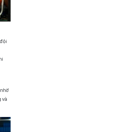
 đội
hi
 nhờ
g và