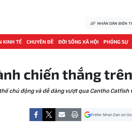
NHÂN DÂN ĐIỆN T
N KINH TẾ
CHUYÊN ĐỀ
ĐỜI SỐNG XÃ HỘI
PHÓNG SỰ
ành chiến thắng trê
 thế chủ động và dễ dàng vượt qua Cantho Catfish v
Prefer Nhan Dan on Go