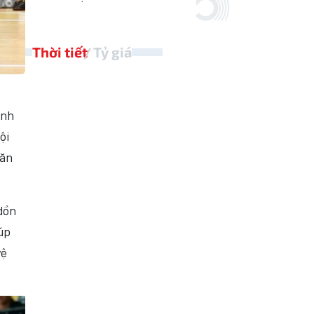
Thời tiết
Tỷ giá
anh
ội
Văn
dồn
úp
vệ