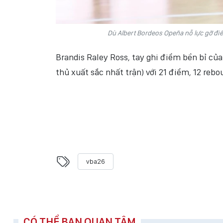
Dù Albert Bordeos Opeña nỗ lực gỡ điể
Brandis Raley Ross, tay ghi điểm bền bỉ củ
thủ xuất sắc nhất trận) với 21 điểm, 12 rebo
vba26
CÓ THỂ BẠN QUAN TÂM