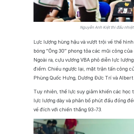
Nguyễn Anh Kiệt thi đấu nhiệt
Lực lượng hùng hậu và vượt trội về thể hìn
bóng “Ông 30” phong tỏa các mũi công của 
Ngoài ra, cựu vương VBA phô diễn lực lượng
điểm. Chiều ngược lại, mặt trận tấn công c
Phùng Quốc Hưng, Dương Đức Trí và Albert
Tuy nhiên, thể lực suy giảm khiến các học 
lực lượng dày và phân bổ phút đấu đồng đều
về đích với chiến thắng 93-73.