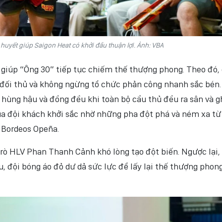
 huyết giúp Saigon Heat có khởi đầu thuận lợi. Ảnh: VBA
h giúp “Ông 30” tiếp tục chiếm thế thượng phong. Theo đó,
đối thủ và không ngừng tổ chức phản công nhanh sắc bén.
 hùng hậu và đồng đều khi toàn bộ cầu thủ đều ra sân và g
ủa đội khách khởi sắc nhờ những pha đột phá và ném xa từ
 Bordeos Opeña.
trò HLV Phan Thanh Cảnh khó lòng tạo đột biến. Ngược lại,
, đội bóng áo đỏ dư dả sức lực để lấy lại thế thượng phon