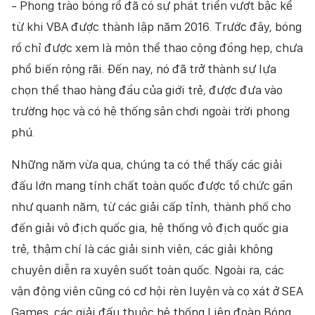
- Phong trào bóng rổ đã có sự phát triển vượt bậc kể
NHÂN DÂN ĐIỆN TỬ
từ khi VBA được thành lập năm 2016. Trước đây, bóng
rổ chỉ được xem là môn thể thao cộng đồng hẹp, chưa
NHÂN DÂN HẰNG THÁNG
phổ biến rộng rãi. Đến nay, nó đã trở thành sự lựa
BÁO THỜI NAY
chọn thể thao hàng đầu của giới trẻ, được đưa vào
trường học và có hệ thống sân chơi ngoài trời phong
phú.
Những năm vừa qua, chúng ta có thể thấy các giải
đấu lớn mang tính chất toàn quốc được tổ chức gần
như quanh năm, từ các giải cấp tỉnh, thành phố cho
đến giải vô địch quốc gia, hệ thống vô địch quốc gia
trẻ, thậm chí là các giải sinh viên, các giải không
chuyên diễn ra xuyên suốt toàn quốc. Ngoài ra, các
vận động viên cũng có cơ hội rèn luyện và cọ xát ở SEA
Games, các giải đấu thuộc hệ thống Liên đoàn Bóng