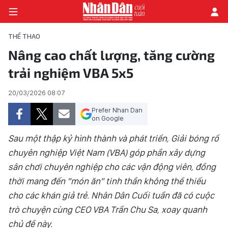
THỂ THAO
Nâng cao chất lượng, tăng cường
trải nghiệm VBA 5x5
TRANG CHỦ
20/03/2026 08:07
THỜI SỰ - CHÍNH TRỊ
Prefer Nhan Dan
E-MAGAZINE
on Google
Sau một thập kỷ hình thành và phát triển, Giải bóng rổ
GÓC NHÌN KINH TẾ
chuyên nghiệp Việt Nam (VBA) góp phần xây dựng
sân chơi chuyên nghiệp cho các vận động viên, đồng
CHUYÊN ĐỀ
thời mang đến "món ăn" tinh thần không thể thiếu
ĐỜI SỐNG XÃ HỘI
cho các khán giả trẻ. Nhân Dân Cuối tuần đã có cuộc
trò chuyện cùng CEO VBA Trần Chu Sa, xoay quanh
PHÓNG SỰ
chủ đề này.