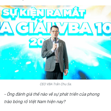
HỒN VIỆT
SỨC SỐNG VIỆT
THỂ THAO
ĐỜI SỐNG VĂN HÓA
VĂN NGHỆ
QUỐC TẾ
NHỊP SỐNG THỜI ĐẠI
CEO VBA Trần Chu Sa.
AN NINH - XÃ HỘI
- Ông đánh giá thế nào về sự phát triển của phong
trào bóng rổ Việt Nam hiện nay?
KHOA HỌC - GIÁO DỤC